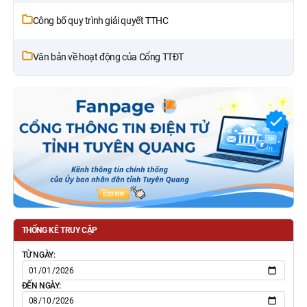
Công bố quy trình giải quyết TTHC
Văn bản về hoạt động của Cổng TTĐT
THỐNG KÊ TRUY CẬP
TỪ NGÀY:
ĐẾN NGÀY: