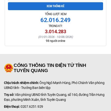
XEM THỐNG KÊ
TỔNG LƯỢT XEM
62.016.249
TRONG KỲ:
3.014.283
(
01/01/2026
-
10/08/2026
)
98
người online
CỔNG THÔNG TIN ĐIỆN TỬ TỈNH
TUYÊN QUANG
Chịu trách nhiệm chính:
Ông Ngô Mạnh Hùng, Phó Chánh Văn phòng
UBND tỉnh - Trưởng Ban biên tập
Trụ sở:
Văn phòng UBND tỉnh Tuyên Quang, số 160, đường Trần Hưng
Đạo, phường Minh Xuân, tỉnh Tuyên Quang
Điện thoại:
0207.6251.929