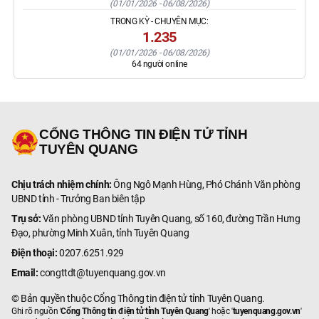
(
01/01/2026
-
06/08/2026
)
TRONG KỲ - CHUYÊN MỤC:
1.235
(
01/01/2026
-
06/08/2026
)
64
người online
CỔNG THÔNG TIN ĐIỆN TỬ TỈNH
TUYÊN QUANG
Chịu trách nhiệm chính:
Ông Ngô Mạnh Hùng, Phó Chánh Văn phòng
UBND tỉnh - Trưởng Ban biên tập
Trụ sở:
Văn phòng UBND tỉnh Tuyên Quang, số 160, đường Trần Hưng
Đạo, phường Minh Xuân, tỉnh Tuyên Quang
Điện thoại:
0207.6251.929
Email:
congttdt@tuyenquang.gov.vn
© Bản quyền thuộc Cổng Thông tin điện tử tỉnh Tuyên Quang.
Ghi rõ nguồn '
Cổng Thông tin điện tử tỉnh Tuyên Quang
' hoặc '
tuyenquang.gov.vn
'