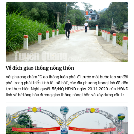
Về đích giao thông nông thôn
Với phương châm “Giao thông luôn phải đi trước một bước tạo sự đột
phá trong phát triển kinh tế - xã hội”, các địa phương trong tỉnh đã dồn
lực thực hiện Nghị quyết 55/NQ-HĐND ngày 20-11-2020 của HĐND
tỉnh về bê tông hóa đường giao thông nông thôn và xây dựng cầu trên
đường giao thông nông thôn, giai đoạn 2021 - 2025. Sau 11 tháng
triển khai, toàn tỉnh đã làm trên 206 km đường bê tông nông thôn,
đường nội đồng, dự kiến về đích sớm.