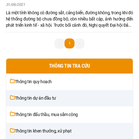
31/08/2021
Là một tỉnh không có đường sắt, cảng biển, đường không, trong khi đó
hệ thống đường bộ chưa đồng bộ, còn nhiều bất cập, ảnh hưởng đến
phát triển kinh tế - xã hội. Trước bối cảnh đó, Nghị quyết Đại hội Đảng
bộ tỉnh lần thứ XVII xác định, phát triển hạ tầng giao thông, đô thị động
lực và hạ tầng công nghệ thông tin là khâu đột phá. BCH Đảng bộ tỉnh,
UBND tỉnh đã ban hành nghị quyết, đề án để tổ chức thực hiện, bảo
1
1
đảm hoàn thiện hệ thống giao thông, tạo động lực cho phát triển trong
giai đoạn tới.
THÔNG TIN TRA CỨU
Thông tin quy hoạch
Thông tin dự án đầu tư
Thông tin đấu thầu, mua sắm công
Thông tin khen thưởng, xử phạt