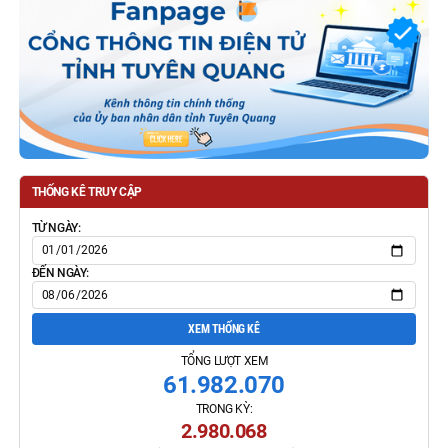
THỐNG KÊ TRUY CẬP
TỪ NGÀY:
ĐẾN NGÀY:
XEM THỐNG KÊ
TỔNG LƯỢT XEM
61.982.070
TRONG KỲ:
2.980.068