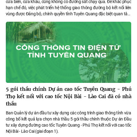
cửa biển, cửa khẩu, cũng không có đường sắt chạy qua. Để khắc phục
hạn chế đó, việc phát triển hệ thống giao thông đường bộ kết nối liên
vùng được Đảng bộ, chính quyền tỉnh Tuyên Quang đặc biệt quan tâm
và xác định đây là “chìa khóa” để mở ra con đường phát triển cho tỉnh.
5 gói thầu chính Dự án cao tốc Tuyên Quang - Phú
Thọ kết nối với cao tốc Nội Bài - Lào Cai đã có nhà
thầu
Ban Quản lý dự án đầu tư xây dựng các công trình giao thông tỉnh vừa
công bố kết quả lựa chọn nhà thầu 5 gói thầu chính thuộc Dự án Đầu
tư xây dựng đường cao tốc Tuyên Quang - Phú Thọ kết nối với cao tốc
Nội Bài - Lào Cai (giai đoạn 1).