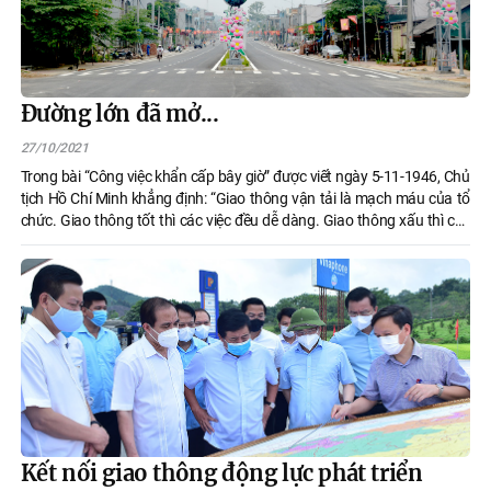
Đường lớn đã mở...
27/10/2021
Trong bài “Công việc khẩn cấp bây giờ” được viết ngày 5-11-1946, Chủ
tịch Hồ Chí Minh khẳng định: “Giao thông vận tải là mạch máu của tổ
chức. Giao thông tốt thì các việc đều dễ dàng. Giao thông xấu thì các
việc đình trễ”. Tuyên Quang đang nỗ lực từng ngày để “các việc đều dễ
dàng” hơn. Giải pháp trọng tâm là hoàn thiện hệ thống giao thông, góp
phần rút ngắn khoảng cách với các địa phương, các vùng kinh tế trọng
điểm của cả nước.
Kết nối giao thông động lực phát triển