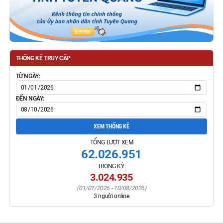
THỐNG KÊ TRUY CẬP
TỪ NGÀY:
ĐẾN NGÀY:
XEM THỐNG KÊ
TỔNG LƯỢT XEM
62.026.951
TRONG KỲ:
3.024.935
(
01/01/2026
-
10/08/2026
)
3
người online