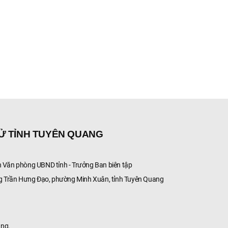
phường An Tường,
Hoà, xã Phúc Thị
thành phố Tuyên
huyện Chiêm Hoá
Quang (lần hai)
Tuyên Quang (lần
TỬ TỈNH TUYÊN QUANG
Văn phòng UBND tỉnh - Trưởng Ban biên tập
g Trần Hưng Đạo, phường Minh Xuân, tỉnh Tuyên Quang
ang.