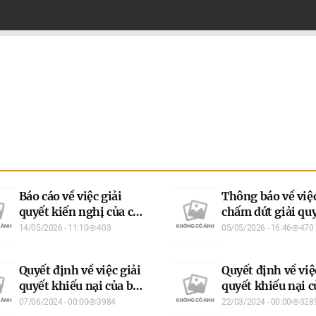
Báo cáo về việc giải
Thông báo về việ
quyết kiến nghị của cử
chấm dứt giải quy
tri trước kỳ họp thứ hai
việc của bà Nguy
14/05/2026 - 11:10
403
05/05/2026 - 16:46
470
Hội đồng nhân dân
Hiệu, tổ dân phố
tỉnh khóa XIX
Quang 17, phườn
Quyết định về việc giải
Quyết định về việ
Minh Xuân, tỉnh
quyết khiếu nại của bà
quyết khiếu nại 
Quang
Nguyễn Thị Hạnh, tổ 9,
Trần Văn Sửu, th
07/06/2024 - 00:00
3984
22/03/2024 - 00:00
328