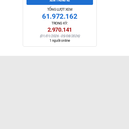
nh,
XEM THỐNG KÊ
, tỉnh
TỔNG LƯỢT XEM
 hai)
61.972.162
TRONG KỲ:
2.970.141
(
01/01/2026
-
05/08/2026
)
1
người online