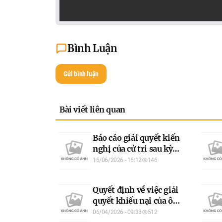
Bình Luận
Gửi bình luận
Bài viết liên quan
Báo cáo giải quyết kiến
nghị của cử tri sau kỳ
họp thứ nhất Hội đồng
16/06/2026 - 16:12
146
nhân dân tỉnh khóa XX
Quyết định về việc giải
quyết khiếu nại của ông
Nguyễn Mạnh Lâm,
06/04/2026 - 09:33
512