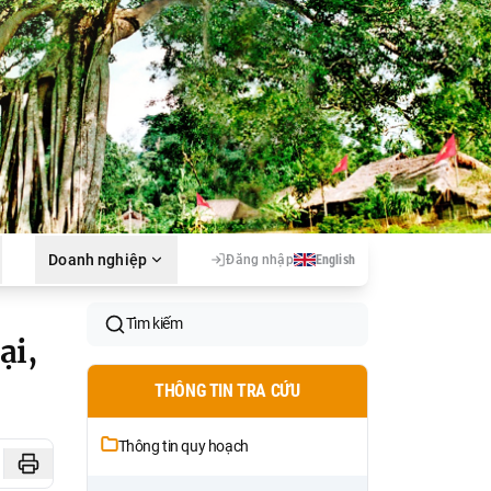
Doanh nghiệp
Đăng nhập
English
Tìm kiếm
ại,
THÔNG TIN TRA CỨU
Thông tin quy hoạch