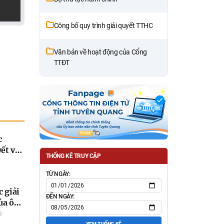
Công bố quy trình giải quyết TTHC
Văn bản về hoạt động của Cổng
TTĐT
c
ết vụ
THỐNG KÊ TRUY CẬP
ễn Thị
 Tân
TỪ NGÀY:
g
c giải
 Tuyên
ĐẾN NGÀY:
của ông
ôn Tân
9