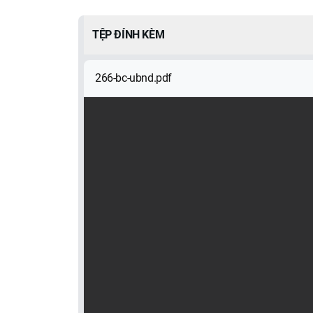
TỆP ĐÍNH KÈM
266-bc-ubnd.pdf