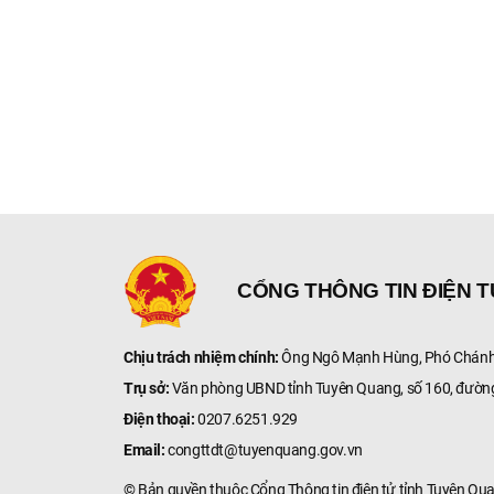
thôn Khiềm, xã Bắc
Quang, tỉnh Tuyên
Quang (lần hai)
CỔNG THÔNG TIN ĐIỆN 
Chịu trách nhiệm chính:
Ông Ngô Mạnh Hùng, Phó Chánh 
Trụ sở:
Văn phòng UBND tỉnh Tuyên Quang, số 160, đườn
Điện thoại:
0207.6251.929
Email:
congttdt@tuyenquang.gov.vn
© Bản quyền thuộc Cổng Thông tin điện tử tỉnh Tuyên Qu