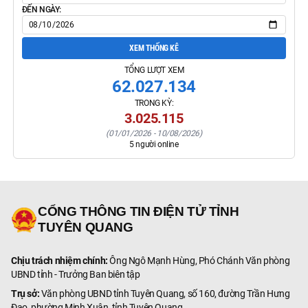
ĐẾN NGÀY:
XEM THỐNG KÊ
TỔNG LƯỢT XEM
62.027.134
TRONG KỲ:
3.025.115
(
01/01/2026
-
10/08/2026
)
5
người online
CỔNG THÔNG TIN ĐIỆN TỬ TỈNH
TUYÊN QUANG
Chịu trách nhiệm chính:
Ông Ngô Mạnh Hùng, Phó Chánh Văn phòng
UBND tỉnh - Trưởng Ban biên tập
Trụ sở:
Văn phòng UBND tỉnh Tuyên Quang, số 160, đường Trần Hưng
Đạo, phường Minh Xuân, tỉnh Tuyên Quang