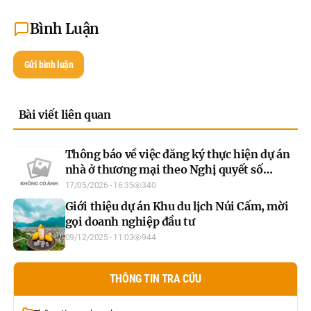
Bình Luận
Gửi bình luận
Bài viết liên quan
Thông báo về việc đăng ký thực hiện dự án
nhà ở thương mại theo Nghị quyết số
171/2024/QH15 của Quốc hội về thí điểm
17/05/2026 - 16:35
340
thực hiện dự án nhà ở thương mại thông
Giới thiệu dự án Khu du lịch Núi Cấm, mời
qua thỏa thuận về nhận quyền sử dụng đất
gọi doanh nghiệp đầu tư
hoặc đang có quyền sử dụng đất
09/12/2025 - 11:03
944
THÔNG TIN TRA CỨU