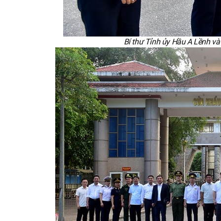
Bí thư Tỉnh ủy Hầu A Lềnh v