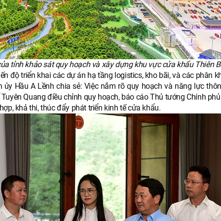
của tỉnh khảo sát quy hoạch và xây dựng khu vực cửa khẩu Thiên B
iến độ triển khai các dự án hạ tầng logistics, kho bãi, và các phân 
nh ủy Hầu A Lềnh chia sẻ: Việc nắm rõ quy hoạch và năng lực thô
ể Tuyên Quang điều chỉnh quy hoạch, báo cáo Thủ tướng Chính phủ.
p, khả thi, thúc đẩy phát triển kinh tế cửa khẩu.