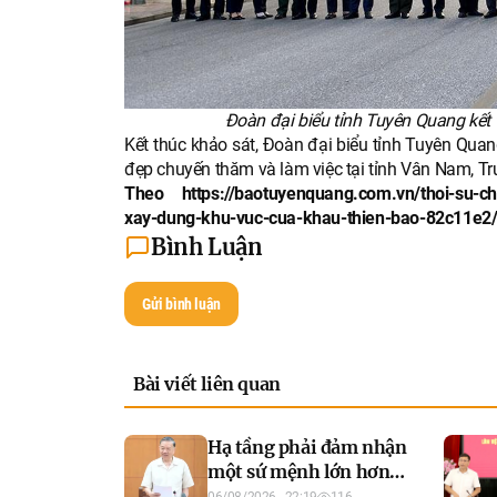
Đoàn đại biểu tỉnh Tuyên Quang kết 
Kết thúc khảo sát, Đoàn đại biểu tỉnh Tuyên Quan
đẹp chuyến thăm và làm việc tại tỉnh Vân Nam, T
Theo https://baotuyenquang.com.vn/thoi-su-chin
xay-dung-khu-vuc-cua-khau-thien-bao-82c11e2
Bình Luận
Gửi bình luận
Bài viết liên quan
Hạ tầng phải đảm nhận
một sứ mệnh lớn hơn
trong chặng đường
06/08/2026 - 22:19
116