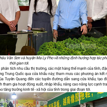
 châu Văn Sơn và huyện Ma Ly Pho về những định hướng hợp tác phá
thời gian tới.
 phân tích nhu cầu thị trường, các mặt hàng thế mạnh của tỉnh, đặc
ường Trung Quốc qua cửa khẩu này; tham mưu các phương án kết n
của Tuyên Quang đến các tuyến đường dẫn sang cửa khẩu; tạo đi
h tham gia hoạt động xuất, nhập khẩu, nâng cao năng lực cạnh tra
 tăng trưởng kinh tế - xã hội của tỉnh trong giai đoạn tới.