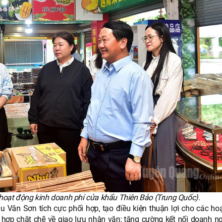
 hoạt động kinh doanh phí cửa khẩu Thiên Bảo (Trung Quốc).
Vân Sơn tích cực phối hợp, tạo điều kiện thuận lợi cho các ho
 hợp chặt chẽ về giao lưu nhân văn; tăng cường kết nối doanh ng