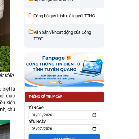
Công bố quy trình giải quyết TTHC
Văn bản về hoạt động của Cổng
TTĐT
t triển
 biệt là
ối giao
THỐNG KÊ TRUY CẬP
ều kiện
TỪ NGÀY:
nh, chủ
ĐẾN NGÀY: