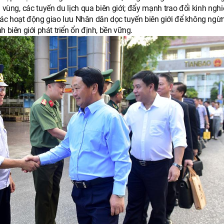
vùng, các tuyến du lịch qua biên giới; đẩy mạnh trao đổi kinh ng
 các hoạt động giao lưu Nhân dân dọc tuyến biên giới để không ngừ
 biên giới phát triển ổn định, bền vững.