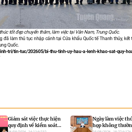
thúc tốt đẹp chuyến thăm, làm việc tại Vân Nam, Trung Quốc.
g đã làm thủ tục nhập cảnh tại Cửa khẩu Quốc tế Thanh thủy, kết t
rung Quốc.
h-tri/tin-tuc/202605/bi-thu-tinh-uy-hau-a-lenh-khao-sat-quy-ho
/
Giám sát việc thực hiện
Ngày làm việc th
quy định về kiểm soát
họp không thườn
quyền lực, phòng,
thứ nhất, Quốc h
06/08/2026 - 16:11
232
05/08/2026 - 18:27
176