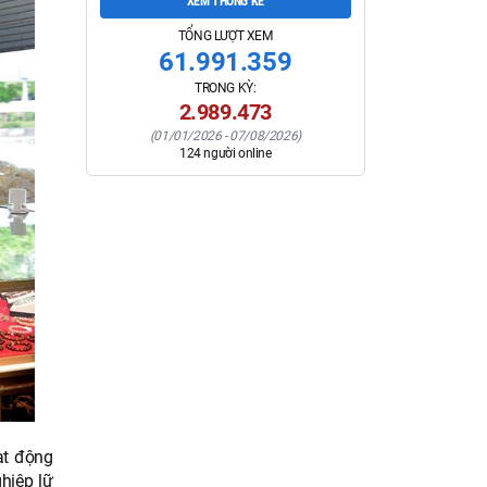
XEM THỐNG KÊ
TỔNG LƯỢT XEM
61.991.359
TRONG KỲ:
2.989.473
(
01/01/2026
-
07/08/2026
)
124
người online
ạt động
hiệp lữ