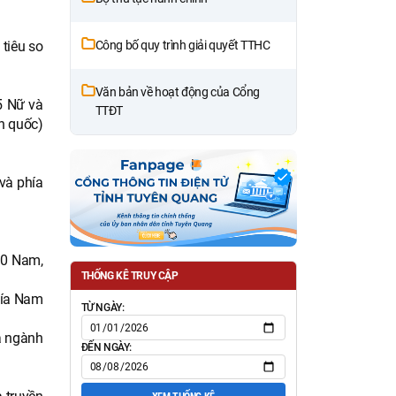
Công bố quy trình giải quyết TTHC
tiêu so
Văn bản về hoạt động của Cổng
5 Nữ và
TTĐT
n quốc)
 và phía
90 Nam,
THỐNG KÊ TRUY CẬP
phía Nam
TỪ NGÀY:
và ngành
ĐẾN NGÀY: