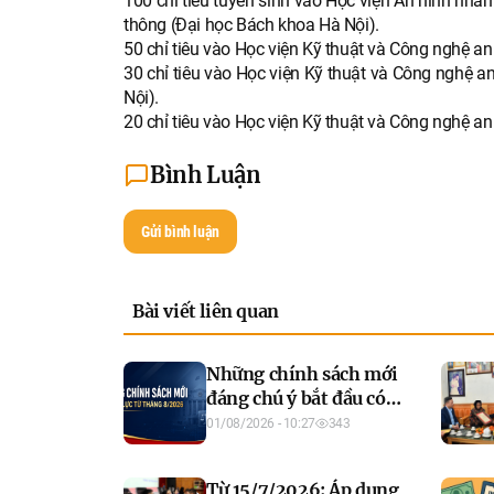
100 chỉ tiêu tuyển sinh vào Học viện An ninh nhâ
thông (Đại học Bách khoa Hà Nội).
50 chỉ tiêu vào Học viện Kỹ thuật và Công nghệ a
30 chỉ tiêu vào Học viện Kỹ thuật và Công nghệ a
Nội).
20 chỉ tiêu vào Học viện Kỹ thuật và Công nghệ an
Bình Luận
Gửi bình luận
Bài viết liên quan
Những chính sách mới
đáng chú ý bắt đầu có
hiệu lực trong tháng
01/08/2026 - 10:27
343
8/2026
Từ 15/7/2026: Áp dụng