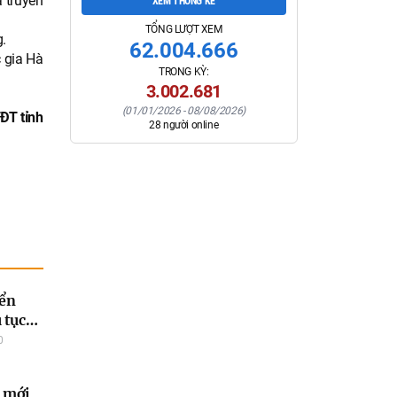
à truyền
XEM THỐNG KÊ
TỔNG LƯỢT XEM
g.
62.004.666
 gia Hà
TRONG KỲ:
3.002.681
(
01/01/2026
-
08/08/2026
)
ĐT tỉnh
28
người online
iển
 tục
tuyến
0
h mới