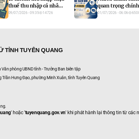
thuế thu nhập cá nhân
quan trọng chính
có hiệu lực từ
có hiệu lực từ th
09/07/2026 - 09:35
14726
01/07/2026 - 06:06
650
01/7/2026
7/2026
TỬ TỈNH TUYÊN QUANG
Văn phòng UBND tỉnh - Trưởng Ban biên tập
g Trần Hưng Đạo, phường Minh Xuân, tỉnh Tuyên Quang
ang.
Quang
' hoặc '
tuyenquang.gov.vn
' khi phát hành lại thông tin từ các