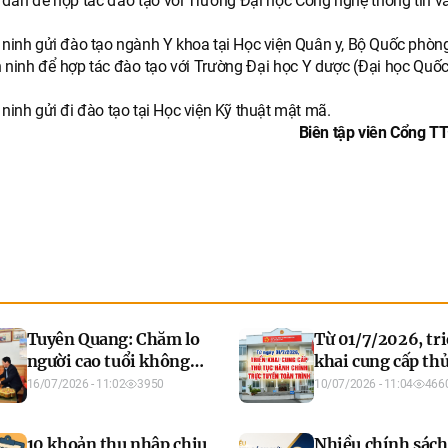
n dân để hợp tác đào tạo với Trường Đại học Công nghệ thông tin v
n ninh gửi đào tạo ngành Y khoa tại Học viện Quân y, Bộ Quốc phòn
n ninh để hợp tác đào tạo với Trường Đại học Y dược (Đại học Quốc
 ninh gửi đi đào tạo tại Học viện Kỹ thuật mật mã.
Biên tập viên Cổng TT
Tuyên Quang: Chăm lo
Từ 01/7/2026, tr
người cao tuổi không
khai cung cấp thủ
chỉ là trách nhiệm, đó
hành chính trực 
16/07/2026 - 11:02
3950
10/07/2026 - 11:04
466
là đạo lý!
toàn trình
10 khoản thu nhập chịu
Nhiều chính sác