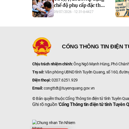
chế độ phụ cấp đặc thù
trong lĩnh vực y tế
09/07/2026 - 12:31
4427
CỔNG THÔNG TIN ĐIỆN 
Chịu trách nhiệm chính:
Ông Ngô Mạnh Hùng, Phó Chánh 
Trụ sở:
Văn phòng UBND tỉnh Tuyên Quang, số 160, đườn
Điện thoại:
0207.6251.929
Email:
congttdt@tuyenquang.gov.vn
© Bản quyền thuộc Cổng Thông tin điện tử tỉnh Tuyên Qu
Ghi rõ nguồn '
Cổng Thông tin điện tử tỉnh Tuyên 