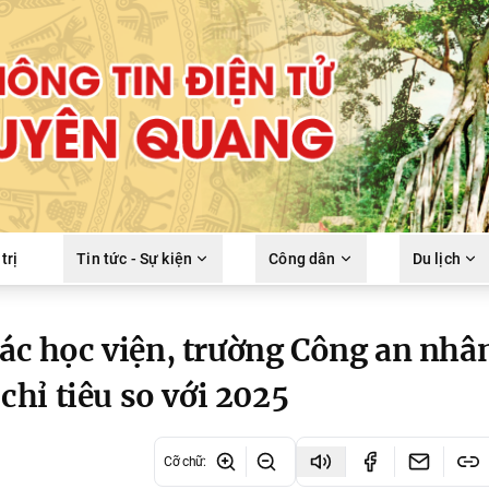
trị
Tin tức - Sự kiện
Công dân
Du lịch
các học viện, trường Công an nhâ
hỉ tiêu so với 2025
Cỡ chữ
: