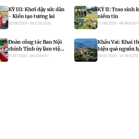
KỲ III: Khơi dậy sức dân
KỲ II: Trao sinh 
- Kiến tạo tương lai
niềm tin
02/08/2026 - 06:52
2026
01/08/2026 - 08:44
207
Đoàn công tác Ban Nội
Khâu Vai: Khai t
chính Tỉnh ủy làm việc
hiệu quả nguồn l
với xã Giáp Trung và
phát triển bền v
31/07/2026 - 06:43
601
30/07/2026 - 14:18
270
Bắc Mê