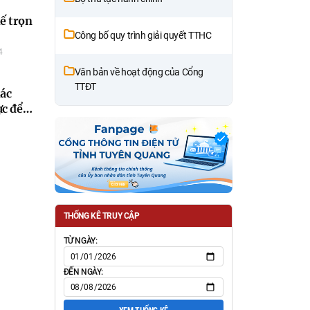
kế trọn
Công bố quy trình giải quyết TTHC
4
Văn bản về hoạt động của Cổng
TTĐT
hác
ực để
ững
THỐNG KÊ TRUY CẬP
TỪ NGÀY:
ĐẾN NGÀY: