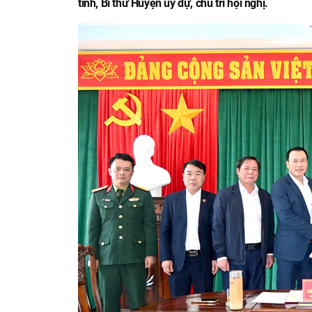
tỉnh, Bí thư Huyện ủy dự, chủ trì hội nghị.