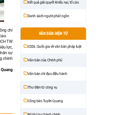
Kết quả giải quyết khiếu nại, tố cáo
Danh sách người phát ngôn
đồng chí
VĂN BẢN ĐIỆN TỬ
cao.
 BCH TW
CSDL Quốc gia về văn bản pháp luật
iệu lực,
nhân sự
g chính
Văn bản của Chính phủ
n Quang
Văn bản chỉ đạo điều hành
Thư điện tử công vụ
Công báo Tuyên Quang
Bộ thủ tục hành chính