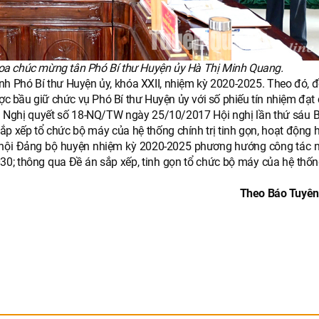
a chúc mừng tân Phó Bí thư Huyện ủy Hà Thị Minh Quang.
anh Phó Bí thư Huyện ủy, khóa XXII, nhiệm kỳ 2020-2025. Theo đó, 
 bầu giữ chức vụ Phó Bí thư Huyện ủy với số phiếu tín nhiệm đạt 
ện Nghị quyết số 18-NQ/TW ngày 25/10/2017 Hội nghị lần thứ sáu
ắp xếp tổ chức bộ máy của hệ thống chính trị tinh gọn, hoạt động h
i hội Đảng bộ huyện nhiệm kỳ 2020-2025 phương hướng công tác 
30; thông qua Đề án sắp xếp, tinh gọn tổ chức bộ máy của hệ thốn
Theo Báo Tuyê