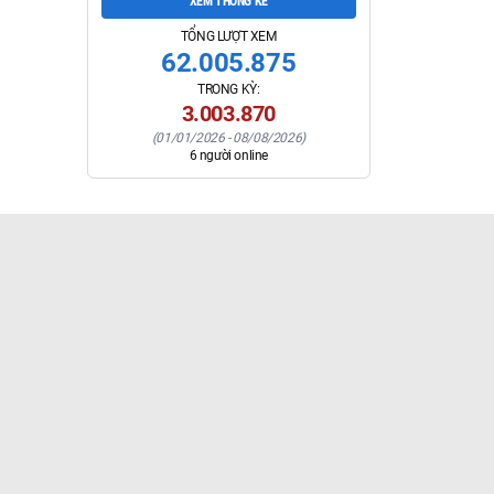
XEM THỐNG KÊ
TỔNG LƯỢT XEM
62.005.875
TRONG KỲ:
3.003.870
(
01/01/2026
-
08/08/2026
)
6
người online