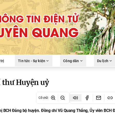
trị
Tin tức - Sự kiện
Công dân
Du lịch
í thư Huyện uỷ
Cỡ chữ
:
ghị BCH Đảng bộ huyện. Đồng chí Vũ Quang Thắng, Ủy viên BCH 