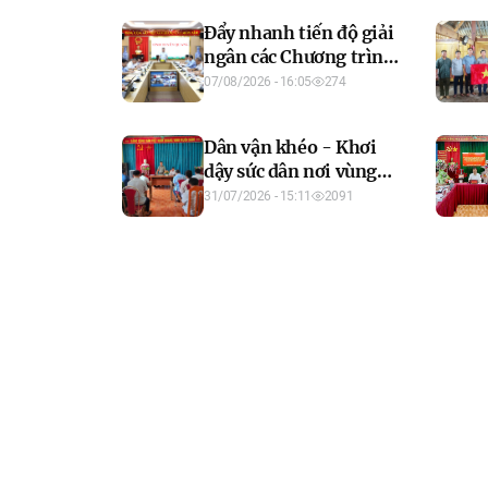
Đẩy nhanh tiến độ giải
ngân các Chương trình
mục tiêu quốc gia
07/08/2026 - 16:05
274
Dân vận khéo - Khơi
dậy sức dân nơi vùng
cao Đường Hồng
31/07/2026 - 15:11
2091