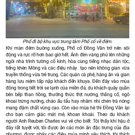
Phố đi bộ khu vực trung tâm Phố cổ về đêm.
Khi màn đêm buông xuống, Phố cổ Đồng Văn trở nên sôi
động và rực rỡ hơn bao giờ hết. Ánh đèn vàng phủ lên những
ngôi nhà trình tường cổ kính, hòa cùng tiếng nhạc dân tộc,
tiếng khèn Mông và các điệu nhảy tạo nên không gian vừa
truyền thống vừa trẻ trung. Các quán cà phê, hàng ăn và gian
hàng lưu niệm tấp nập khách đến khuya. Đến đây vào mùa
đông trong tiết trời se lạnh của miền đá, du khách quây quần
bên bếp than hồng, thưởng thức thịt nướng, thắng cố, ngô
khoai trứng nướng, cháo ấu tẩu hay nhâm nhi chén trà nóng
mang đậm chất vùng cao. Còn vào mùa hè thì Đồng Văn lại
cho bạn cảm giác mát mẻ, khoan khoái. Theo du khách
người Anh Reuben Charles vui vẻ cho biết: Tôi thấy khí hậu ở
đây rất tuyệt vời, tôi được ăn các món ăn đặc trưng của địa
phương, được nhảy các điệu múa mình yêu thích, tôi thích