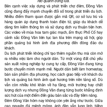
reo quanh đống lửa.
Bên cạnh việc xây dựng và phát triển chợ đêm, Đồng Văn
cũng đang đẩy mạnh chuyển đổi số trong phát triển du lịch.
Nhiều điểm tham quan được gắn mã QR, cơ sở lưu trú và
hàng quán áp dụng thanh toán điện tử, giúp du khách dễ
dàng tìm kiếm thông tin và sử dụng dịch vụ thuận tiện hơn.
Các video về mùa hoa tam giác mạch, ẩm thực Phố Cổ hay
cảnh sắc Đồng Văn liên tục lan tỏa trên mạng xã hội, góp
phần quảng bá hình ảnh địa phương đến đông đảo du
khách.
Du lịch phát triển không chỉ tạo thêm nguồn thu mà còn mở
ra nhiều việc làm cho người dân. Từ một vùng đất chủ yếu
sản xuất nông nghiệp tự cung tự cấp, Đồng Văn đang từng
bước chuyển mình mạnh mẽ. Người dân biết làm homestay,
bán sản phẩm địa phương, học cách giao tiếp với khách du
lịch và quảng bá hình ảnh quê hương trên nền tảng số. Dù
vẫn còn nhiều khó khăn về hạ tầng, môi trường hay chất
lượng dịch vụ nhưng Đồng Văn đang từng bước khẳng định
sức hút của một điểm đến giàu bản sắc và đầy tiềm năng.
Đêm Đồng Văn hôm nay không còn yên ắng như trước. Giữa
cao nguyên đá mênh mông, ánh đèn vẫn lung linh, tiếng