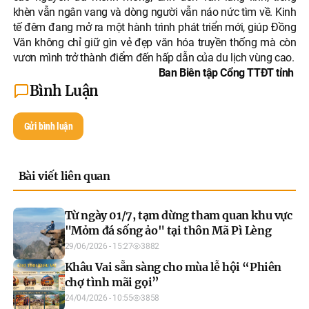
khèn vẫn ngân vang và dòng người vẫn náo nức tìm về. Kinh
tế đêm đang mở ra một hành trình phát triển mới, giúp Đồng
Văn không chỉ giữ gìn vẻ đẹp văn hóa truyền thống mà còn
vươn mình trở thành điểm đến hấp dẫn của du lịch vùng cao.
Ban Biên tập Cổng TTĐT tỉnh
Bình Luận
Gửi bình luận
Bài viết liên quan
Từ ngày 01/7, tạm dừng tham quan khu vực
"Mỏm đá sống ảo" tại thôn Mã Pì Lèng
29/06/2026 - 15:27
3882
Khâu Vai sẵn sàng cho mùa lễ hội “Phiên
chợ tình mãi gọi”
24/04/2026 - 10:55
3858