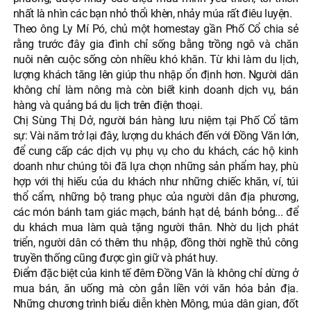
nhất là nhìn các bạn nhỏ thổi khèn, nhảy múa rất điêu luyện.
Theo ông Ly Mí Pó, chủ một homestay gần Phố Cổ chia sẻ
rằng trước đây gia đình chỉ sống bằng trồng ngô và chăn
nuôi nên cuộc sống còn nhiều khó khăn. Từ khi làm du lịch,
lượng khách tăng lên giúp thu nhập ổn định hơn. Người dân
không chỉ làm nông mà còn biết kinh doanh dịch vụ, bán
hàng và quảng bá du lịch trên điện thoại.
Chị Sùng Thị Dở, người bán hàng lưu niệm tại Phố Cổ tâm
sự: Vài năm trở lại đây, lượng du khách đến với Đồng Văn lớn,
để cung cấp các dịch vụ phụ vụ cho du khách, các hộ kinh
doanh như chúng tôi đã lựa chọn những sản phẩm hay, phù
hợp với thị hiếu của du khách như những chiếc khăn, ví, túi
thổ cẩm, những bộ trang phục của người dân địa phương,
các món bánh tam giác mạch, bánh hạt dẻ, bánh bỏng... để
du khách mua làm quà tặng người thân. Nhờ du lịch phát
triển, người dân có thêm thu nhập, đồng thời nghề thủ công
truyền thống cũng được gìn giữ và phát huy.
Điểm đặc biệt của kinh tế đêm Đồng Văn là không chỉ dừng ở
mua bán, ăn uống mà còn gắn liền với văn hóa bản địa.
Những chương trình biểu diễn khèn Mông, múa dân gian, đốt