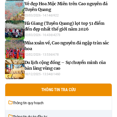
Vẻ đẹp Hoa Mộc Miên trên Cao nguyên đá
Tuyên Quang
23/03/2026 - 14:14
922
Hà Giang (Tuyên Quang) lọt top 51 điểm
đến đẹp nhất thế giới năm 2026
22/03/2026 - 16:43
4273
Mùa xuân về, Cao nguyên đá ngập tràn sắc
hoa
12/02/2026 - 13:53
678
Du lịch cộng đồng – Sự chuyển mình của
bản làng vùng cao
18/12/2025 - 13:34
1460
THÔNG TIN TRA CỨU
Thông tin quy hoạch
Thông tin dự án đầu tư