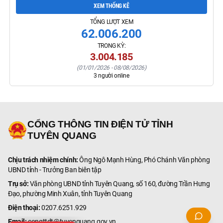
XEM THỐNG KÊ
TỔNG LƯỢT XEM
62.006.200
TRONG KỲ:
3.004.185
(
01/01/2026
-
08/08/2026
)
3
người online
CỔNG THÔNG TIN ĐIỆN TỬ TỈNH
TUYÊN QUANG
Chịu trách nhiệm chính:
Ông Ngô Mạnh Hùng, Phó Chánh Văn phòng
UBND tỉnh - Trưởng Ban biên tập
Trụ sở:
Văn phòng UBND tỉnh Tuyên Quang, số 160, đường Trần Hưng
Đạo, phường Minh Xuân, tỉnh Tuyên Quang
Điện thoại:
0207.6251.929
Email:
congttdt@tuyenquang.gov.vn