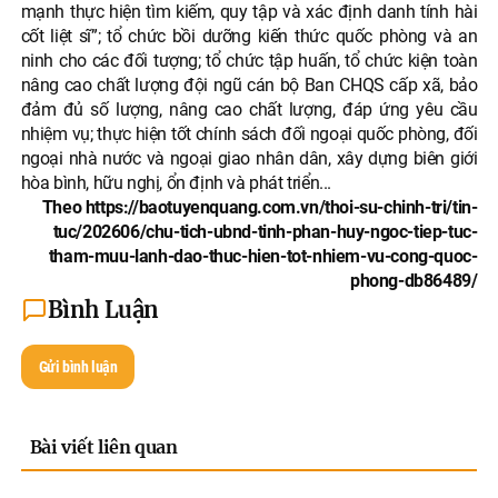
mạnh thực hiện tìm kiếm, quy tập và xác định danh tính hài
cốt liệt sĩ”; tổ chức bồi dưỡng kiến thức quốc phòng và an
ninh cho các đối tượng; tổ chức tập huấn, tổ chức kiện toàn
nâng cao chất lượng đội ngũ cán bộ Ban CHQS cấp xã, bảo
đảm đủ số lượng, nâng cao chất lượng, đáp ứng yêu cầu
nhiệm vụ; thực hiện tốt chính sách đối ngoại quốc phòng, đối
ngoại nhà nước và ngoại giao nhân dân, xây dựng biên giới
hòa bình, hữu nghị, ổn định và phát triển...
Theo https://baotuyenquang.com.vn/thoi-su-chinh-tri/tin-
tuc/202606/chu-tich-ubnd-tinh-phan-huy-ngoc-tiep-tuc-
tham-muu-lanh-dao-thuc-hien-tot-nhiem-vu-cong-quoc-
phong-db86489/
Bình Luận
Gửi bình luận
Bài viết liên quan