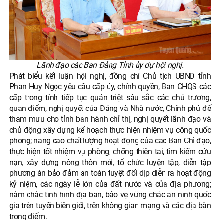
Lãnh đạo các Ban Đảng Tỉnh ủy dự hội nghị.
Phát biểu kết luận hội nghị, đồng chí Chủ tịch UBND tỉnh
Phan Huy Ngọc yêu cầu cấp ủy, chính quyền, Ban CHQS các
cấp trong tỉnh tiếp tục quán triệt sâu sắc các chủ trương,
quan điểm, nghị quyết của Đảng và Nhà nước, Chính phủ để
tham mưu cho tỉnh ban hành chỉ thị, nghị quyết lãnh đạo và
chủ động xây dựng kế hoạch thực hiện nhiệm vụ công quốc
phòng; nâng cao chất lượng hoạt động của các Ban Chỉ đạo,
thực hiện tốt nhiệm vụ phòng, chống thiên tai, tìm kiếm cứu
nạn, xây dựng nông thôn mới, tổ chức luyện tập, diễn tập
phương án bảo đảm an toàn tuyệt đối dịp diễn ra hoạt động
kỷ niệm, các ngày lễ lớn của đất nước và của địa phương;
nắm chắc tình hình địa bàn, bảo vệ vững chắc an ninh quốc
gia trên tuyến biên giới, trên không gian mạng và các địa bàn
trọng điểm.