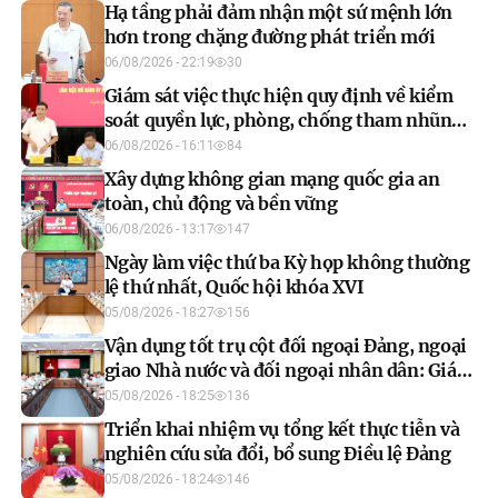
Hạ tầng phải đảm nhận một sứ mệnh lớn
hơn trong chặng đường phát triển mới
06/08/2026 - 22:19
30
Giám sát việc thực hiện quy định về kiểm
soát quyền lực, phòng, chống tham nhũng,
tiêu cực trong công tác xây dựng pháp luật
06/08/2026 - 16:11
84
Xây dựng không gian mạng quốc gia an
toàn, chủ động và bền vững
06/08/2026 - 13:17
147
Ngày làm việc thứ ba Kỳ họp không thường
lệ thứ nhất, Quốc hội khóa XVI
05/08/2026 - 18:27
156
Vận dụng tốt trụ cột đối ngoại Đảng, ngoại
giao Nhà nước và đối ngoại nhân dân: Giá
trị cốt lõi để phát triển
05/08/2026 - 18:25
136
Triển khai nhiệm vụ tổng kết thực tiễn và
nghiên cứu sửa đổi, bổ sung Điều lệ Đảng
05/08/2026 - 18:24
146