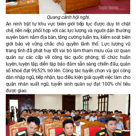
Quang cảnh hội nghị.
An ninh trật tự khu vực biên giới tiếp tục được duy trì chặt
chẽ, nền nếp; phối hợp với các lực lượng và người dân thường
xuyên bám nắm địa bàn, tăng cường tuần tra, kiểm soát biên
giới bảo vệ vững chắc chủ quyền lãnh thổ. Lực lượng vũ
trang tỉnh đã phát huy tốt vai trò làm tham mưu của cơ quan
quân sự các cấp về công tác quốc phòng; tổ chức huấn
luyện, luyện tập, diễn tập bảo đảm sẵn sàng chiến đấu; quân
số khoẻ đạt 99,52% trở lên. Công tác tuyển chọn và gọi công
dân nhập ngũ, tiếp nhận, tạo điều kiện giải quyết việc làm cho
quân nhân xuất ngũ; tuyển sinh quân sự đạt 100% chỉ tiêu
được giao.