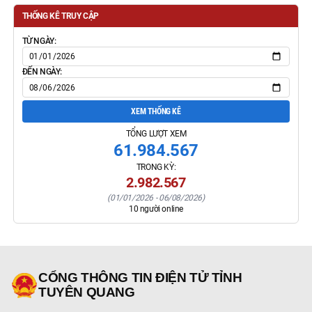
THỐNG KÊ TRUY CẬP
TỪ NGÀY:
ĐẾN NGÀY:
XEM THỐNG KÊ
TỔNG LƯỢT XEM
61.984.567
TRONG KỲ:
2.982.567
(
01/01/2026
-
06/08/2026
)
10
người online
CỔNG THÔNG TIN ĐIỆN TỬ TỈNH
TUYÊN QUANG