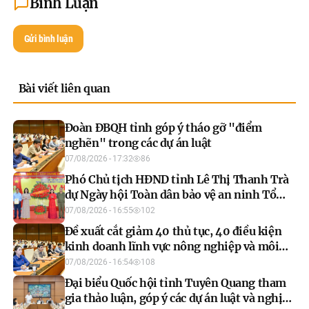
Bình Luận
Gửi bình luận
Bài viết liên quan
Đoàn ĐBQH tỉnh góp ý tháo gỡ "điểm
nghẽn" trong các dự án luật
07/08/2026 - 17:32
86
Phó Chủ tịch HĐND tỉnh Lê Thị Thanh Trà
dự Ngày hội Toàn dân bảo vệ an ninh Tổ
quốc năm 2026 xã Xuân Vân
07/08/2026 - 16:55
102
Đề xuất cắt giảm 40 thủ tục, 40 điều kiện
kinh doanh lĩnh vực nông nghiệp và môi
trường
07/08/2026 - 16:54
108
Đại biểu Quốc hội tỉnh Tuyên Quang tham
gia thảo luận, góp ý các dự án luật và nghị