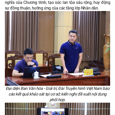
nghĩa của Chương trình, tạo sức lan tỏa sâu rộng, huy động
sự đồng thuận, hưởng ứng của các tầng lớp Nhân dân.
Đại diện Ban Văn hóa - Giải trí, Đài Truyền hình Việt Nam báo
cáo kết quả khảo sát tại cơ sở; kiến nghị đề xuất nội dung
phối hợp.