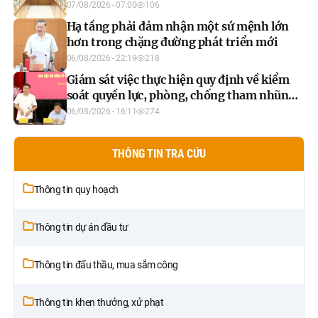
quyết
07/08/2026 - 07:00
106
Hạ tầng phải đảm nhận một sứ mệnh lớn
hơn trong chặng đường phát triển mới
06/08/2026 - 22:19
218
Giám sát việc thực hiện quy định về kiểm
soát quyền lực, phòng, chống tham nhũng,
tiêu cực trong công tác xây dựng pháp luật
06/08/2026 - 16:11
274
THÔNG TIN TRA CỨU
Thông tin quy hoạch
Thông tin dự án đầu tư
Thông tin đấu thầu, mua sắm công
Thông tin khen thưởng, xử phạt