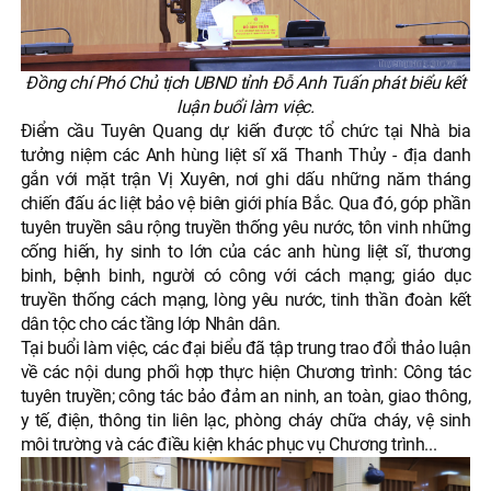
Đồng chí Phó Chủ tịch UBND tỉnh Đỗ Anh Tuấn phát biểu kết
luận buổi làm việc.
Điểm cầu Tuyên Quang dự kiến được tổ chức tại Nhà bia
tưởng niệm các Anh hùng liệt sĩ xã Thanh Thủy - địa danh
gắn với mặt trận Vị Xuyên, nơi ghi dấu những năm tháng
chiến đấu ác liệt bảo vệ biên giới phía Bắc. Qua đó, góp phần
tuyên truyền sâu rộng truyền thống yêu nước, tôn vinh những
cống hiến, hy sinh to lớn của các anh hùng liệt sĩ, thương
binh, bệnh binh, người có công với cách mạng; giáo dục
truyền thống cách mạng, lòng yêu nước, tinh thần đoàn kết
dân tộc cho các tầng lớp Nhân dân.
Tại buổi làm việc, các đại biểu đã tập trung trao đổi thảo luận
về các nội dung phối hợp thực hiện Chương trình: Công tác
tuyên truyền; công tác bảo đảm an ninh, an toàn, giao thông,
y tế, điện, thông tin liên lạc, phòng cháy chữa cháy, vệ sinh
môi trường và các điều kiện khác phục vụ Chương trình...