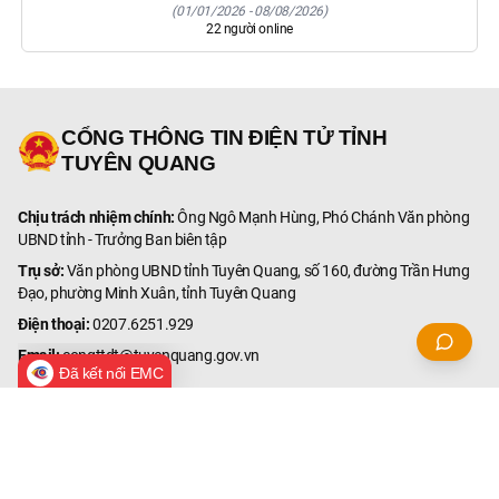
(
01/01/2026
-
08/08/2026
)
22
người online
CỔNG THÔNG TIN ĐIỆN TỬ TỈNH
TUYÊN QUANG
Chịu trách nhiệm chính:
Ông Ngô Mạnh Hùng, Phó Chánh Văn phòng
UBND tỉnh - Trưởng Ban biên tập
Trụ sở:
Văn phòng UBND tỉnh Tuyên Quang, số 160, đường Trần Hưng
Đạo, phường Minh Xuân, tỉnh Tuyên Quang
Điện thoại:
0207.6251.929
Email:
congttdt@tuyenquang.gov.vn
Đã kết nối EMC
© Bản quyền thuộc Cổng Thông tin điện tử tỉnh Tuyên Quang.
Ghi rõ nguồn '
Cổng Thông tin điện tử tỉnh Tuyên Quang
' hoặc
'
tuyenquang.gov.vn
' khi phát hành lại thông tin từ các nguồn
này.