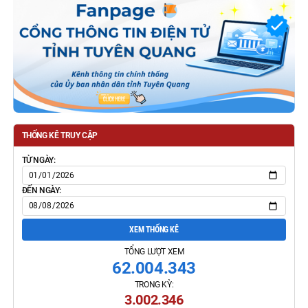
THỐNG KÊ TRUY CẬP
TỪ NGÀY:
ĐẾN NGÀY:
XEM THỐNG KÊ
TỔNG LƯỢT XEM
62.004.343
TRONG KỲ:
3.002.346