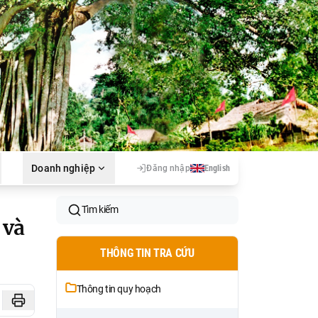
Doanh nghiệp
Đăng nhập
English
Tìm kiếm
 và
THÔNG TIN TRA CỨU
Thông tin quy hoạch