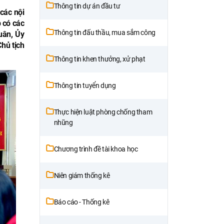
Thông tin dự án đầu tư
các nội
 có các
Thông tin đấu thầu, mua sắm công
uân, Ủy
hủ tịch
Thông tin khen thưởng, xử phạt
Thông tin tuyển dụng
Thực hiện luật phòng chống tham
nhũng
Chương trình đề tài khoa học
Niên giám thống kê
Báo cáo - Thống kê