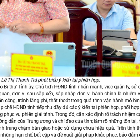
Lê Thị Thanh Trà phát biểu ý kiến tại phiên họp.
 Bí thư Tỉnh ủy, Chủ tịch HĐND tỉnh nhấn mạnh, việc quản lý, sử 
ơ quan, đơn vị sau sắp xếp, sáp nhập đơn vị hành chính là nhiệm 
n công, tránh lãng phí, thất thoát trong quá trình vận hành mô hì
chế HĐND tỉnh tiếp thu đầy đủ các ý kiến tại phiên họp, phối hợp 
 phục vụ phiên giải trình. Trong đó, cần xác định rõ trách nhiệm 
ớng dẫn của Trung ương và chỉ đạo của tỉnh; làm rõ những tồn tại,
, tình trạng chậm bàn giao hoặc sử dụng chưa hiệu quả. Trên tinh 
ợc những hạn chế, bất cập và đề xuất giải pháp khắc phục, bảo đảm 