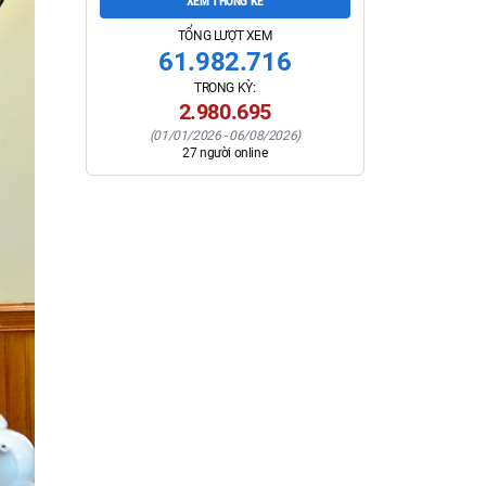
XEM THỐNG KÊ
TỔNG LƯỢT XEM
61.982.716
TRONG KỲ:
2.980.695
(
01/01/2026
-
06/08/2026
)
27
người online