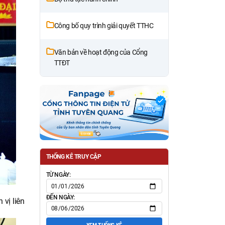
Công bố quy trình giải quyết TTHC
Văn bản về hoạt động của Cổng
TTĐT
THỐNG KÊ TRUY CẬP
TỪ NGÀY:
ĐẾN NGÀY:
 vị liên