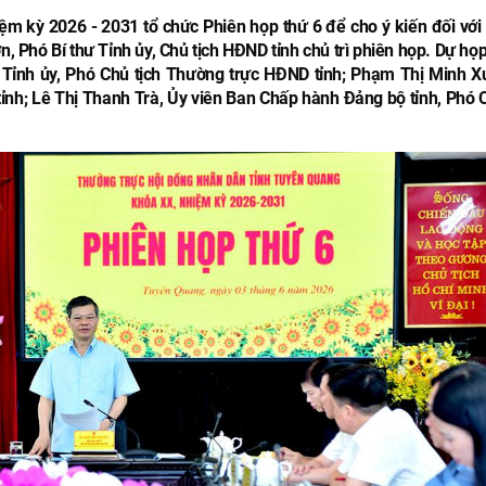
m kỳ 2026 - 2031 tổ chức Phiên họp thứ 6 để cho ý kiến đối với 
Phó Bí thư Tỉnh ủy, Chủ tịch HĐND tỉnh chủ trì phiên họp. Dự họp
 Tỉnh ủy, Phó Chủ tịch Thường trực HĐND tỉnh; Phạm Thị Minh X
ỉnh; Lê Thị Thanh Trà, Ủy viên Ban Chấp hành Đảng bộ tỉnh, Phó C