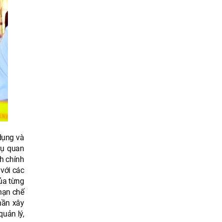
dụng và
vụ quan
nh chính
với các
của từng
 hạn chế
thần xây
quản lý,