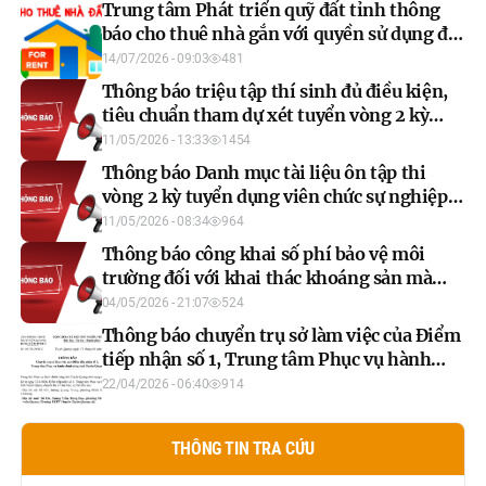
Trung tâm Phát triển quỹ đất tỉnh thông
báo cho thuê nhà gắn với quyền sử dụng đất
đợt 1 năm 2026
14/07/2026 - 09:03
481
Thông báo triệu tập thí sinh đủ điều kiện,
tiêu chuẩn tham dự xét tuyển vòng 2 kỳ
tuyển dụng viên chức sự nghiệp Y tế năm
11/05/2026 - 13:33
1454
2025
Thông báo Danh mục tài liệu ôn tập thi
vòng 2 kỳ tuyển dụng viên chức sự nghiệp Y
tế năm 2025
11/05/2026 - 08:34
964
Thông báo công khai số phí bảo vệ môi
trường đối với khai thác khoáng sản mà
người nộp phí đã nộp năm 2025
04/05/2026 - 21:07
524
Thông báo chuyển trụ sở làm việc của Điểm
tiếp nhận số 1, Trung tâm Phục vụ hành
chính công tỉnh Tuyên Quang
22/04/2026 - 06:40
914
THÔNG TIN TRA CỨU