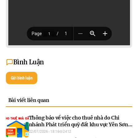
Bình Luận
Gửi bình luận
Bài viết liên quan
Thông báo về việc cho thuê nhà do Chi
nhánh Phát triển quỹ đất khu vực Yên Sơn
quản lý, khai thác năm 2026 (đợt 1)
22/07/2026 - 18:16
2412