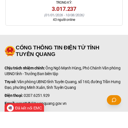
TRONG KỲ:
3.017.237
(
01/01/2026
-
10/08/2026
)
43
người online
CỔNG THÔNG TIN ĐIỆN TỬ TỈNH
TUYÊN QUANG
Chịu trách nhiệm chính:
Ông Ngô Mạnh Hùng, Phó Chánh Văn phòng
UBND tỉnh - Trưởng Ban biên tập
Trụ sở:
Văn phòng UBND tỉnh Tuyên Quang, số 160, đường Trần Hưng
Đạo, phường Minh Xuân, tỉnh Tuyên Quang
Điện thoại:
0207.6251.929
Email:
congttdt@tuyenquang.gov.vn
Đã kết nối EMC
© Bản quyền thuộc Cổng Thông tin điện tử tỉnh Tuyên Quang.
Ghi rõ nguồn '
Cổng Thông tin điện tử tỉnh Tuyên Quang
' hoặc
'
tuyenquang.gov.vn
' khi phát hành lại thông tin từ các nguồn