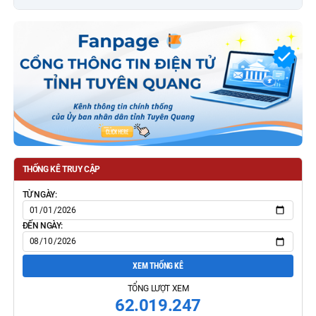
THỐNG KÊ TRUY CẬP
TỪ NGÀY:
ĐẾN NGÀY:
XEM THỐNG KÊ
TỔNG LƯỢT XEM
62.019.247