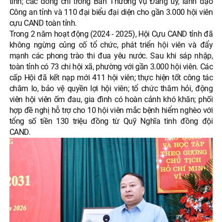
tỉnh; các đồng chí trong Ban Thường vụ Đảng ủy, lãnh đạo
Công an tỉnh và 110 đại biểu đại diện cho gần 3.000 hội viên
cựu CAND toàn tỉnh.
Trong 2 năm hoạt động (2024 - 2025), Hội Cựu CAND tỉnh đã
không ngừng củng cố tổ chức, phát triển hội viên và đẩy
mạnh các phong trào thi đua yêu nước. Sau khi sáp nhập,
toàn tỉnh có 73 chi hội xã, phường với gần 3.000 hội viên. Các
cấp Hội đã kết nạp mới 411 hội viên; thực hiện tốt công tác
chăm lo, bảo vệ quyền lợi hội viên; tổ chức thăm hỏi, động
viên hội viên ốm đau, gia đình có hoàn cảnh khó khăn; phối
hợp đề nghị hỗ trợ cho 10 hội viên mắc bệnh hiểm nghèo với
tổng số tiền 130 triệu đồng từ Quỹ Nghĩa tình đồng đội
CAND.