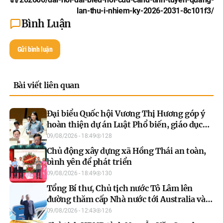
lan-thu-i-nhiem-ky-2026-2031-8c101f3/
Bình Luận
Gửi bình luận
Bài viết liên quan
Đại biểu Quốc hội Vương Thị Hương góp ý
hoàn thiện dự án Luật Phổ biến, giáo dục
pháp luật (sửa đổi)
09/08/2026 - 18:49
128
Chủ động xây dựng xã Hồng Thái an toàn,
bình yên để phát triển
09/08/2026 - 18:49
130
Tổng Bí thư, Chủ tịch nước Tô Lâm lên
đường thăm cấp Nhà nước tới Australia và
New Zealand
09/08/2026 - 12:43
126