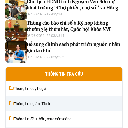
Chủ tịch HĐND tỉnh Nguyễn Văn Sơn dự
khai trương “Chợ phiên, chợ số” xã Hồng
Thái
09/08/2026 - 12:43
245
Thông cáo báo chí số 6 Kỳ họp không
thường lệ thứ nhất, Quốc hội khóa XVI
08/08/2026 - 22:03
314
Bổ sung chính sách phát triển nguồn nhân
lực dầu khí
08/08/2026 - 22:02
262
THÔNG TIN TRA CỨU
Thông tin quy hoạch
Thông tin dự án đầu tư
Thông tin đấu thầu, mua sắm công