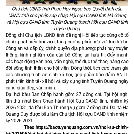
Chủ tịch UBND tỉnh Phan Huy Ngọc trao Quyết định của
UBND tỉnh cho phép sáp nhập Hội cựu CAND tỉnh Hà Giang
và Hội cựu CAND tỉnh Tuyên Quang thành Hội cựu CAND tỉnh
Tuyên Quang.
Đồng chí Chủ tịch UBND tỉnh đề nghị Hội tiếp tục củng cố tổ
chức, phát triển hội viên, tăng cường phối hợp với lực lượng
Công an và cấp ủy, chính quyền địa phương; phát huy truyền
thống, kinh nghiệm của cán bộ Công an hưu trí, đẩy mạnh
các hoạt động văn hóa, văn nghệ, thể dục thể thao, nâng cao
đời sống tinh thần cho hội viên. Đồng thời, tích cực tham gia
các chương trình an sinh xã hội, góp phần bảo đảm ANTT,
phát triển kinh tế - xã hội và xây dựng tỉnh Tuyên Quang ngày
càng giàu đẹp, văn minh.
Đại hội bầu Ban Chấp hành gồm 27 đồng chí. Tại hội nghị
lần thứ nhất Ban Chấp hành Hội Cựu CAND tỉnh, nhiệm kỳ
2026-2031 đã bầu Ban Thường vụ gồm 7 đồng chí, Đại tá Hà
Quang Duy được bầu làm Chủ tịch Hội cựu CAND tỉnh nhiệm
kỳ 2026-2031.
Theo https://baotuyenquang.com.vn/thoi-su-chinh-
tri/202606/dai-hoi-dai-bieu-hoi-cuu-cand-tinh-tuyen-quang-