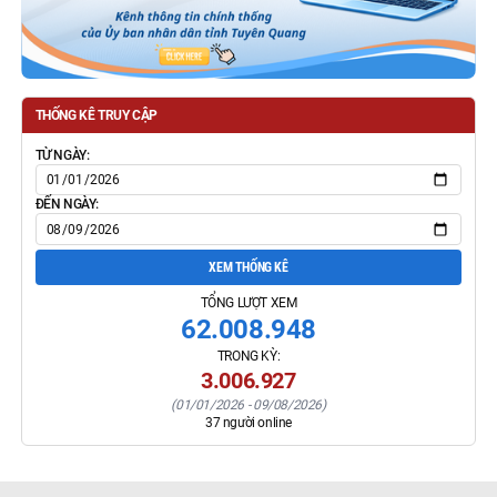
THỐNG KÊ TRUY CẬP
TỪ NGÀY:
ĐẾN NGÀY:
XEM THỐNG KÊ
TỔNG LƯỢT XEM
62.008.948
TRONG KỲ:
3.006.927
(
01/01/2026
-
09/08/2026
)
37
người online