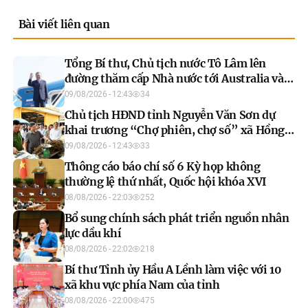
Bài viết liên quan
Tổng Bí thư, Chủ tịch nước Tô Lâm lên
đường thăm cấp Nhà nước tới Australia và
New Zealand
09/08/2026 - 12:43
34
Chủ tịch HĐND tỉnh Nguyễn Văn Sơn dự
khai trương “Chợ phiên, chợ số” xã Hồng
Thái
09/08/2026 - 12:43
33
Thông cáo báo chí số 6 Kỳ họp không
thường lệ thứ nhất, Quốc hội khóa XVI
08/08/2026 - 22:03
252
Bổ sung chính sách phát triển nguồn nhân
lực dầu khí
08/08/2026 - 22:02
218
Bí thư Tỉnh ủy Hầu A Lềnh làm việc với 10
xã khu vực phía Nam của tỉnh
08/08/2026 - 22:00
475