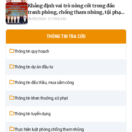
Khẳng định vai trò nòng cốt trong đấu
tranh phòng, chống tham nhũng, tội phạm
kinh tế
08/08/2026 - 21:59
246
THÔNG TIN TRA CỨU
Thông tin quy hoạch
Thông tin dự án đầu tư
Thông tin đấu thầu, mua sắm công
Thông tin khen thưởng, xử phạt
Thông tin tuyển dụng
Thực hiện luật phòng chống tham nhũng