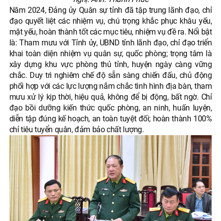
Năm 2024, Đảng ủy Quân sự tỉnh đã tập trung lãnh đạo, chỉ
đạo quyết liệt các nhiệm vụ, chú trọng khắc phục khâu yếu,
mặt yếu, hoàn thành tốt các mục tiêu, nhiệm vụ đề ra. Nổi bật
là: Tham mưu với Tỉnh ủy, UBND tỉnh lãnh đạo, chỉ đạo triển
khai toàn diện nhiệm vụ quân sự, quốc phòng; trọng tâm là
xây dựng khu vực phòng thủ tỉnh, huyện ngày càng vững
chắc. Duy trì nghiêm chế độ sẵn sàng chiến đấu, chủ động
phối hợp với các lực lượng nắm chắc tình hình địa bàn, tham
mưu xử lý kịp thời, hiệu quả, không để bị động, bất ngờ. Chỉ
đạo bồi dưỡng kiến thức quốc phòng, an ninh, huấn luyện,
diễn tập đúng kế hoạch, an toàn tuyệt đối; hoàn thành 100%
chỉ tiêu tuyển quân, đảm bảo chất lượng.