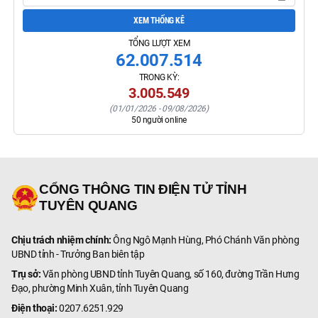
XEM THỐNG KÊ
TỔNG LƯỢT XEM
62.007.514
TRONG KỲ:
3.005.549
(
01/01/2026
-
09/08/2026
)
50
người online
CỔNG THÔNG TIN ĐIỆN TỬ TỈNH
TUYÊN QUANG
Chịu trách nhiệm chính:
Ông Ngô Mạnh Hùng, Phó Chánh Văn phòng
UBND tỉnh - Trưởng Ban biên tập
Trụ sở:
Văn phòng UBND tỉnh Tuyên Quang, số 160, đường Trần Hưng
Đạo, phường Minh Xuân, tỉnh Tuyên Quang
Điện thoại:
0207.6251.929