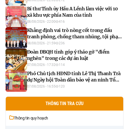
08/08/2026 - 22:02
212
Bí thư Tỉnh ủy Hầu A Lềnh làm việc với 10
xã khu vực phía Nam của tỉnh
08/08/2026 - 22:00
416
Khẳng định vai trò nòng cốt trong đấu
tranh phòng, chống tham nhũng, tội phạm
kinh tế
08/08/2026 - 21:59
236
Đoàn ĐBQH tỉnh góp ý tháo gỡ "điểm
nghẽn" trong các dự án luật
07/08/2026 - 17:32
114
Phó Chủ tịch HĐND tỉnh Lê Thị Thanh Trà
dự Ngày hội Toàn dân bảo vệ an ninh Tổ
quốc năm 2026 xã Xuân Vân
07/08/2026 - 16:55
120
THÔNG TIN TRA CỨU
Thông tin quy hoạch