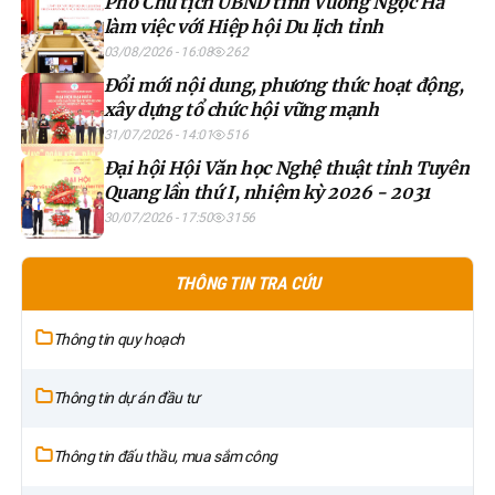
Phó Chủ tịch UBND tỉnh Vương Ngọc Hà
làm việc với Hiệp hội Du lịch tỉnh
03/08/2026 - 16:08
262
Đổi mới nội dung, phương thức hoạt động,
xây dựng tổ chức hội vững mạnh
31/07/2026 - 14:01
516
Đại hội Hội Văn học Nghệ thuật tỉnh Tuyên
Quang lần thứ I, nhiệm kỳ 2026 - 2031
30/07/2026 - 17:50
3156
THÔNG TIN TRA CỨU
Thông tin quy hoạch
Thông tin dự án đầu tư
Thông tin đấu thầu, mua sắm công