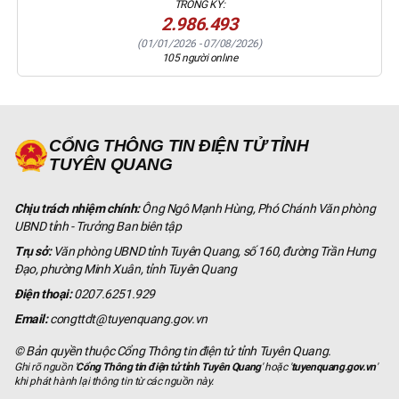
TRONG KỲ:
2.986.493
(
01/01/2026
-
07/08/2026
)
105
người online
CỔNG THÔNG TIN ĐIỆN TỬ TỈNH
TUYÊN QUANG
Chịu trách nhiệm chính:
Ông Ngô Mạnh Hùng, Phó Chánh Văn phòng
UBND tỉnh - Trưởng Ban biên tập
Trụ sở:
Văn phòng UBND tỉnh Tuyên Quang, số 160, đường Trần Hưng
Đạo, phường Minh Xuân, tỉnh Tuyên Quang
Điện thoại:
0207.6251.929
Email:
congttdt@tuyenquang.gov.vn
© Bản quyền thuộc Cổng Thông tin điện tử tỉnh Tuyên Quang.
Ghi rõ nguồn '
Cổng Thông tin điện tử tỉnh Tuyên Quang
' hoặc '
tuyenquang.gov.vn
'
khi phát hành lại thông tin từ các nguồn này.