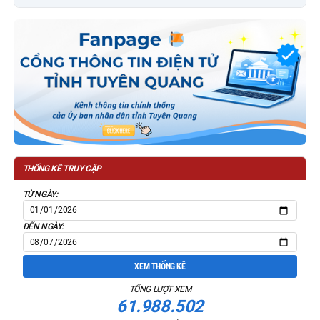
THỐNG KÊ TRUY CẬP
TỪ NGÀY:
ĐẾN NGÀY:
XEM THỐNG KÊ
TỔNG LƯỢT XEM
61.988.502