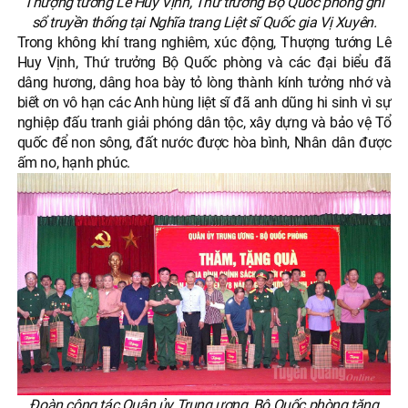
Thượng tướng Lê Huy Vịnh, Thứ trưởng Bộ Quốc phòng ghi
sổ truyền thống tại Nghĩa trang Liệt sĩ Quốc gia Vị Xuyên.
Trong không khí trang nghiêm, xúc động, Thượng tướng Lê
Huy Vịnh, Thứ trưởng Bộ Quốc phòng và các đại biểu đã
dâng hương, dâng hoa bày tỏ lòng thành kính tưởng nhớ và
biết ơn vô hạn các Anh hùng liệt sĩ đã anh dũng hi sinh vì sự
nghiệp đấu tranh giải phóng dân tộc, xây dựng và bảo vệ Tổ
quốc để non sông, đất nước được hòa bình, Nhân dân được
ấm no, hạnh phúc.
Đoàn công tác Quân ủy Trung ương, Bộ Quốc phòng tặng