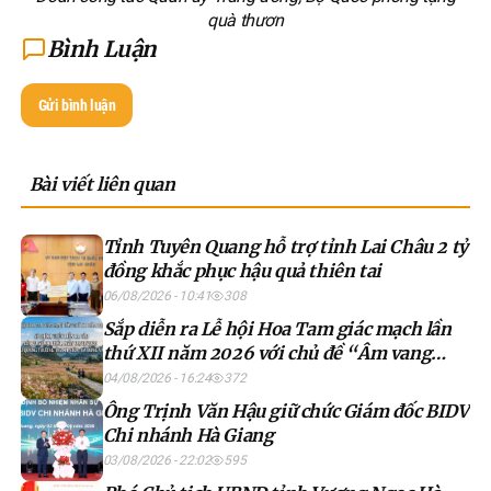
quà thươn
Bình Luận
Gửi bình luận
Bài viết liên quan
Tỉnh Tuyên Quang hỗ trợ tỉnh Lai Châu 2 tỷ
đồng khắc phục hậu quả thiên tai
06/08/2026 - 10:41
308
Sắp diễn ra Lễ hội Hoa Tam giác mạch lần
thứ XII năm 2026 với chủ đề “Âm vang
miền đá”
04/08/2026 - 16:24
372
Ông Trịnh Văn Hậu giữ chức Giám đốc BIDV
Chi nhánh Hà Giang
03/08/2026 - 22:02
595