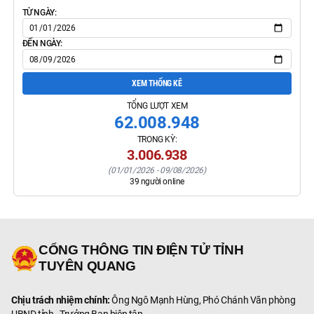
TỪ NGÀY:
ĐẾN NGÀY:
XEM THỐNG KÊ
TỔNG LƯỢT XEM
62.008.948
TRONG KỲ:
3.006.938
(
01/01/2026
-
09/08/2026
)
39
người online
CỔNG THÔNG TIN ĐIỆN TỬ TỈNH
TUYÊN QUANG
Chịu trách nhiệm chính:
Ông Ngô Mạnh Hùng, Phó Chánh Văn phòng
UBND tỉnh - Trưởng Ban biên tập