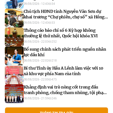
New Zealand
09/08/2026 - 12:43
34
Chủ tịch HĐND tỉnh Nguyễn Văn Sơn dự
khai trương “Chợ phiên, chợ số” xã Hồng
Thái
09/08/2026 - 12:43
33
Thông cáo báo chí số 6 Kỳ họp không
thường lệ thứ nhất, Quốc hội khóa XVI
08/08/2026 - 22:03
252
Bổ sung chính sách phát triển nguồn nhân
lực dầu khí
08/08/2026 - 22:02
218
Bí thư Tỉnh ủy Hầu A Lềnh làm việc với 10
xã khu vực phía Nam của tỉnh
08/08/2026 - 22:00
475
Khẳng định vai trò nòng cốt trong đấu
tranh phòng, chống tham nhũng, tội phạm
kinh tế
08/08/2026 - 21:59
246