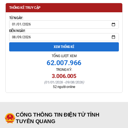
THỐNG KÊ TRUY CẬP
TỪ NGÀY:
ĐẾN NGÀY:
XEM THỐNG KÊ
TỔNG LƯỢT XEM
62.007.966
TRONG KỲ:
3.006.005
(
01/01/2026
-
09/08/2026
)
52
người online
CỔNG THÔNG TIN ĐIỆN TỬ TỈNH
TUYÊN QUANG