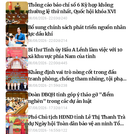
Thông cáo báo chí số 6 Kỳ họp không
thường lệ thứ nhất, Quốc hội khóa XVI
08/08/2026 - 22:03
240
Bổ sung chính sách phát triển nguồn nhân
lực dầu khí
08/08/2026 - 22:02
214
Bí thư Tỉnh ủy Hầu A Lềnh làm việc với 10
xã khu vực phía Nam của tỉnh
08/08/2026 - 22:00
445
Khẳng định vai trò nòng cốt trong đấu
tranh phòng, chống tham nhũng, tội phạm
kinh tế
08/08/2026 - 21:59
238
Đoàn ĐBQH tỉnh góp ý tháo gỡ "điểm
nghẽn" trong các dự án luật
07/08/2026 - 17:32
114
Phó Chủ tịch HĐND tỉnh Lê Thị Thanh Trà
dự Ngày hội Toàn dân bảo vệ an ninh Tổ
quốc năm 2026 xã Xuân Vân
07/08/2026 - 16:55
122