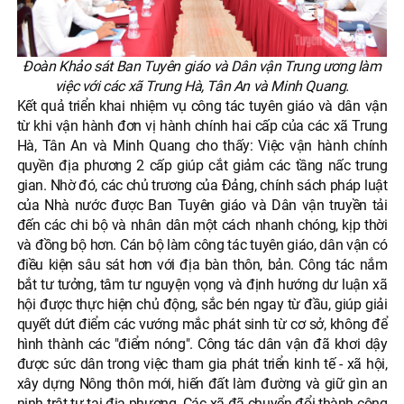
Đoàn Khảo sát Ban Tuyên giáo và Dân vận Trung ương làm
việc với các xã Trung Hà, Tân An và Minh Quang.
Kết quả triển khai nhiệm vụ công tác tuyên giáo và dân vận
từ khi vận hành đơn vị hành chính hai cấp của các xã Trung
Hà, Tân An và Minh Quang cho thấy: Việc vận hành chính
quyền địa phương 2 cấp giúp cắt giảm các tầng nấc trung
gian. Nhờ đó, các chủ trương của Đảng, chính sách pháp luật
của Nhà nước được Ban Tuyên giáo và Dân vận truyền tải
đến các chi bộ và nhân dân một cách nhanh chóng, kịp thời
và đồng bộ hơn. Cán bộ làm công tác tuyên giáo, dân vận có
điều kiện sâu sát hơn với địa bàn thôn, bản. Công tác nắm
bắt tư tưởng, tâm tư nguyện vọng và định hướng dư luận xã
hội được thực hiện chủ động, sắc bén ngay từ đầu, giúp giải
quyết dứt điểm các vướng mắc phát sinh từ cơ sở, không để
hình thành các "điểm nóng". Công tác dân vận đã khơi dậy
được sức dân trong việc tham gia phát triển kinh tế - xã hội,
xây dựng Nông thôn mới, hiến đất làm đường và giữ gìn an
ninh trật tự tại địa phương. Các xã đã chuyển đổi thành công