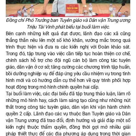
Đồng chí Phó Trưởng ban Tuyên giáo và Dân vận Trung ương
Triệu Tài Vinh phát biểu tại buổi làm việc.
Bên cạnh những kết quả đạt được, lãnh đạo các xã cũng
thẳng thắn nêu lên một số khó khăn, vướng mắc trong quá
trình thực hiện và đưa ra các kiến nghị với Đoàn khảo sát.
Trong đó, tập trung vào việc cần tiếp tục hoàn thiện cơ chế,
chính sách hỗ trợ cho đội ngũ cán bộ làm công tác tuyên
giáo, dân vận ở cơ sở; tăng cường các chương trình tập huấn,
bồi dưỡng nghiệp vụ để đáp ứng yêu cầu nhiệm vụ trong tình
hình mới và có hướng dẫn cụ thể hơn về quy trình phối hợp
hoạt động trong mô hình chính quyền hai cấp.
Tại buổi làm việc, các đại biểu đã tập trung thảo luận, làm rõ
những mô hình hay, cách làm sáng tạo cũng như những nút
thắt trong công tác tuyên giáo, dân vận khi vận hành chính
quyền 2 cấp. Lãnh đạo các vụ thuộc Ban Tuyên giáo và Dân
vận Trung ương đã trao đổi, định hướng và giải đáp một số
kiến nghị thuộc thẩm quyền, đồng thời gợi mở nhiều giải
pháp thiết thực để các địa phương áp dụng trong thời gian