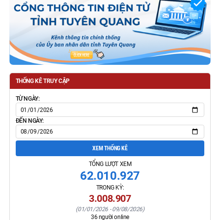
THỐNG KÊ TRUY CẬP
TỪ NGÀY:
ĐẾN NGÀY:
XEM THỐNG KÊ
TỔNG LƯỢT XEM
62.010.927
TRONG KỲ:
3.008.907
(
01/01/2026
-
09/08/2026
)
36
người online