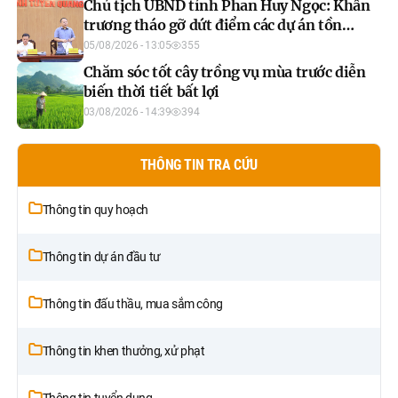
Chủ tịch UBND tỉnh Phan Huy Ngọc: Khẩn
trương tháo gỡ dứt điểm các dự án tồn
đọng, đẩy nhanh xây dựng cơ sở dữ liệu đất
05/08/2026 - 13:05
355
đai
Chăm sóc tốt cây trồng vụ mùa trước diễn
biến thời tiết bất lợi
03/08/2026 - 14:39
394
THÔNG TIN TRA CỨU
Thông tin quy hoạch
Thông tin dự án đầu tư
Thông tin đấu thầu, mua sắm công
Thông tin khen thưởng, xử phạt
Thông tin tuyển dụng