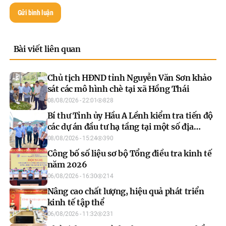
Gửi bình luận
Bài viết liên quan
Chủ tịch HĐND tỉnh Nguyễn Văn Sơn khảo
sát các mô hình chè tại xã Hồng Thái
08/08/2026 - 22:01
828
Bí thư Tỉnh ủy Hầu A Lềnh kiểm tra tiến độ
các dự án đầu tư hạ tầng tại một số địa
phương
08/08/2026 - 15:24
390
Công bố số liệu sơ bộ Tổng điều tra kinh tế
năm 2026
06/08/2026 - 16:30
214
Nâng cao chất lượng, hiệu quả phát triển
kinh tế tập thể
06/08/2026 - 11:32
231