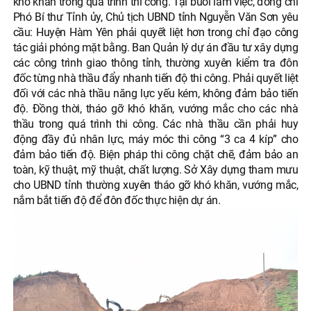
khó khăn trong quá trình thi công. Tại buổi làm việc, đồng chí
Phó Bí thư Tỉnh ủy, Chủ tịch UBND tỉnh Nguyễn Văn Sơn yêu
cầu: Huyện Hàm Yên phải quyết liệt hơn trong chỉ đạo công
tác giải phóng mặt bằng. Ban Quản lý dự án đầu tư xây dựng
các công trình giao thông tỉnh, thường xuyên kiểm tra đôn
đốc từng nhà thầu đẩy nhanh tiến độ thi công. Phải quyết liệt
đối với các nhà thầu năng lực yếu kém, không đảm bảo tiến
độ. Đồng thời, tháo gỡ khó khăn, vướng mắc cho các nhà
thầu trong quá trình thi công. Các nhà thầu cần phải huy
động đầy đủ nhân lực, máy móc thi công “3 ca 4 kíp” cho
đảm bảo tiến độ. Biện pháp thi công chặt chẽ, đảm bảo an
toàn, kỹ thuật, mỹ thuật, chất lượng. Sở Xây dựng tham mưu
cho UBND tỉnh thường xuyên tháo gỡ khó khăn, vướng mắc,
nắm bắt tiến độ để đôn đốc thực hiện dự án.