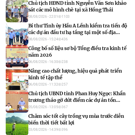
Chủ tịch HĐND tỉnh Nguyễn Văn Sơn khảo
sát các mô hình chè tại xã Hồng Thái
08/08/2026 - 22:01
1103
Bí thư Tỉnh ủy Hầu A Lềnh kiểm tra tiến độ
các dự án đầu tư hạ tầng tại một số địa
phương
08/08/2026 - 15:24
436
Công bố số liệu sơ bộ Tổng điều tra kinh tế
năm 2026
06/08/2026 - 16:30
238
Nâng cao chất lượng, hiệu quả phát triển
kinh tế tập thể
06/08/2026 - 11:32
257
Chủ tịch UBND tỉnh Phan Huy Ngọc: Khẩn
trương tháo gỡ dứt điểm các dự án tồn
đọng, đẩy nhanh xây dựng cơ sở dữ liệu đất
05/08/2026 - 13:05
367
đai
Chăm sóc tốt cây trồng vụ mùa trước diễn
biến thời tiết bất lợi
03/08/2026 - 14:39
396