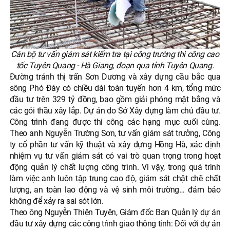
Cán bộ tư vấn giám sát kiểm tra tại công trường thi công cao
tốc Tuyên Quang - Hà Giang, đoạn qua tỉnh Tuyên Quang.
Đường tránh thị trấn Sơn Dương và xây dựng cầu bắc qua
sông Phó Đáy có chiều dài toàn tuyến hơn 4 km, tổng mức
đầu tư trên 329 tỷ đồng, bao gồm giải phóng mặt bằng và
các gói thầu xây lắp. Dự án do Sở Xây dựng làm chủ đầu tư.
Công trình đang được thi công các hạng mục cuối cùng.
Theo anh Nguyễn Trường Sơn, tư vấn giám sát trưởng, Công
ty cổ phần tư vấn kỹ thuật và xây dựng Hồng Hà, xác định
nhiệm vụ tư vấn giám sát có vai trò quan trọng trong hoạt
động quản lý chất lượng công trình. Vì vậy, trong quá trình
làm việc anh luôn tập trung cao độ, giám sát chặt chẽ chất
lượng, an toàn lao động và vệ sinh môi trường… đảm bảo
không để xảy ra sai sót lớn.
Theo ông Nguyễn Thiện Tuyên, Giám đốc Ban Quản lý dự án
đầu tư xây dựng các công trình giao thông tỉnh: Đối với dự án