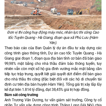
Đơn vị thi công huy động máy móc, nhân lực thi công Cao
tốc Tuyên Quang - Hà Giang, đoạn qua xã Phù Lưu (Hàm
Yên).
Theo báo cáo của Ban Quản lý dự án đầu tư xây dựng các
công trình giao thông tỉnh, Dự án cao tốc Tuyên Quang - Hà
Giang giai đoạn 1, đoạn qua địa bàn tỉnh cơ bản đã bàn giao
99,98% mặt bằng cho nhà thầu đảm bảo thông tuyến, tuy
nhiên vẫn còn một số hộ gia đình vướng mắc mặt bằng cần
tiếp tục trập trung, quyết liệt giải quyết dứt điểm để bàn giao
cho nhà thầu thi công (đặc biệt đối với các hộ di chuyển tái
định cư trên địa bàn huyện Hàm Yên). Tổng giá trị xây lắp lũy
kế đạt trên 1.814 tỷ đồng, đạt 38,45% giá trị hợp đồng.
Bám sát công trường
Anh Trương Văn Dương, tư vấn giám sát trưởng, Công ty cổ
phần Tư vấn xây dựng công trình Thăng Long (Hà Nội) chia