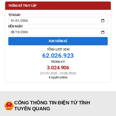
THỐNG KÊ TRUY CẬP
TỪ NGÀY:
ĐẾN NGÀY:
XEM THỐNG KÊ
TỔNG LƯỢT XEM
62.026.923
TRONG KỲ:
3.024.906
(
01/01/2026
-
10/08/2026
)
4
người online
CỔNG THÔNG TIN ĐIỆN TỬ TỈNH
TUYÊN QUANG