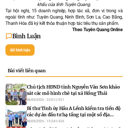
khẩu của tỉnh Tuyên Quang.
Tại hội nghị, 15 doanh nghiệp, hợp tác xã, đơn vị trong và
ngoài tỉnh như: Tuyên Quang, Ninh Bình, Sơn La, Cao Bằng,
Thanh Hóa đã ký kết thỏa thuận hợp tác tiêu thụ sản phẩm.
Theo Tuyên Quang Online
Bình Luận
Gửi bình luận
Bài viết liên quan
Chủ tịch HĐND tỉnh Nguyễn Văn Sơn khảo
sát các mô hình chè tại xã Hồng Thái
08/08/2026 - 22:01
921
Bí thư Tỉnh ủy Hầu A Lềnh kiểm tra tiến độ
các dự án đầu tư hạ tầng tại một số địa
phương
08/08/2026 - 15:24
426