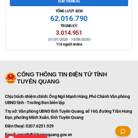
XEM THỐNG KÊ
TỔNG LƯỢT XEM
62.016.790
TRONG KỲ:
3.014.951
(
01/01/2026
-
10/08/2026
)
114
người online
CỔNG THÔNG TIN ĐIỆN TỬ TỈNH
TUYÊN QUANG
Chịu trách nhiệm chính:
Ông Ngô Mạnh Hùng, Phó Chánh Văn phòng
UBND tỉnh - Trưởng Ban biên tập
Trụ sở:
Văn phòng UBND tỉnh Tuyên Quang, số 160, đường Trần Hưng
Đạo, phường Minh Xuân, tỉnh Tuyên Quang
Điện thoại:
0207.6251.929
Email:
congttdt@tuyenquang.gov.vn