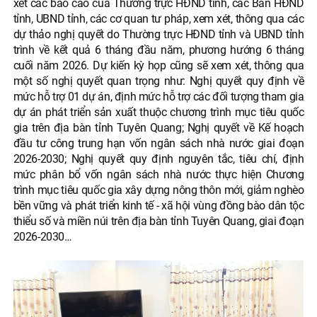
xét các báo cáo của Thường trực HĐND tỉnh, các Ban HĐND
tỉnh, UBND tỉnh, các cơ quan tư pháp, xem xét, thông qua các
dự thảo nghị quyết do Thường trực HĐND tỉnh và UBND tỉnh
trình về kết quả 6 tháng đầu năm, phương hướng 6 tháng
cuối năm 2026. Dự kiến kỳ họp cũng sẽ xem xét, thông qua
một số nghị quyết quan trọng như: Nghị quyết quy định về
mức hỗ trợ 01 dự án, định mức hỗ trợ các đối tượng tham gia
dự án phát triển sản xuất thuộc chương trình mục tiêu quốc
gia trên địa bàn tỉnh Tuyên Quang; Nghị quyết về Kế hoạch
đầu tư công trung hạn vốn ngân sách nhà nước giai đoạn
2026-2030; Nghị quyết quy định nguyên tắc, tiêu chí, định
mức phân bổ vốn ngân sách nhà nước thực hiện Chương
trình mục tiêu quốc gia xây dựng nông thôn mới, giảm nghèo
bền vững và phát triển kinh tế - xã hội vùng đồng bào dân tộc
thiểu số và miền núi trên địa bàn tỉnh Tuyên Quang, giai đoạn
2026-2030…