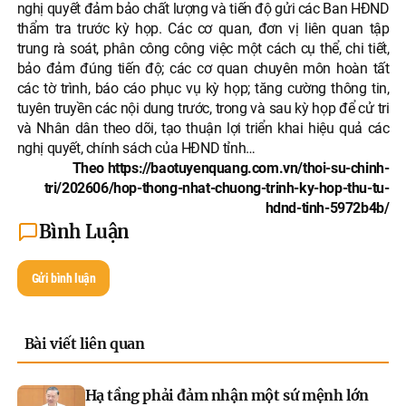
nghị quyết đảm bảo chất lượng và tiến độ gửi các Ban HĐND
thẩm tra trước kỳ họp. Các cơ quan, đơn vị liên quan tập
trung rà soát, phân công công việc một cách cụ thể, chi tiết,
bảo đảm đúng tiến độ; các cơ quan chuyên môn hoàn tất
các tờ trình, báo cáo phục vụ kỳ họp; tăng cường thông tin,
tuyên truyền các nội dung trước, trong và sau kỳ họp để cử tri
và Nhân dân theo dõi, tạo thuận lợi triển khai hiệu quả các
nghị quyết, chính sách của HĐND tỉnh…
Theo https://baotuyenquang.com.vn/thoi-su-chinh-
tri/202606/hop-thong-nhat-chuong-trinh-ky-hop-thu-tu-
hdnd-tinh-5972b4b/
Bình Luận
Gửi bình luận
Bài viết liên quan
Hạ tầng phải đảm nhận một sứ mệnh lớn