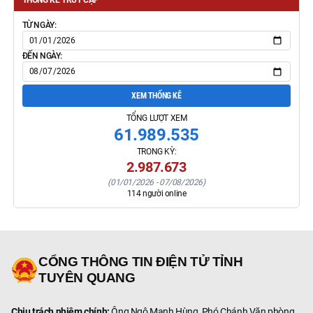
TỪ NGÀY:
ĐẾN NGÀY:
XEM THỐNG KÊ
TỔNG LƯỢT XEM
61.989.535
TRONG KỲ:
2.987.673
(
01/01/2026
-
07/08/2026
)
114
người online
CỔNG THÔNG TIN ĐIỆN TỬ TỈNH
TUYÊN QUANG
Chịu trách nhiệm chính:
Ông Ngô Mạnh Hùng, Phó Chánh Văn phòng