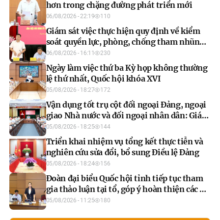
hơn trong chặng đường phát triển mới
06/08/2026 - 22:19
110
Giám sát việc thực hiện quy định về kiểm
soát quyền lực, phòng, chống tham nhũng,
tiêu cực trong công tác xây dựng pháp luật
06/08/2026 - 16:11
230
Ngày làm việc thứ ba Kỳ họp không thường
lệ thứ nhất, Quốc hội khóa XVI
05/08/2026 - 18:27
172
Vận dụng tốt trụ cột đối ngoại Đảng, ngoại
giao Nhà nước và đối ngoại nhân dân: Giá
trị cốt lõi để phát triển
05/08/2026 - 18:25
144
Triển khai nhiệm vụ tổng kết thực tiễn và
nghiên cứu sửa đổi, bổ sung Điều lệ Đảng
05/08/2026 - 18:24
156
Đoàn đại biểu Quốc hội tỉnh tiếp tục tham
gia thảo luận tại tổ, góp ý hoàn thiện các dự
án luật và dự thảo nghị quyết
05/08/2026 - 11:25
180