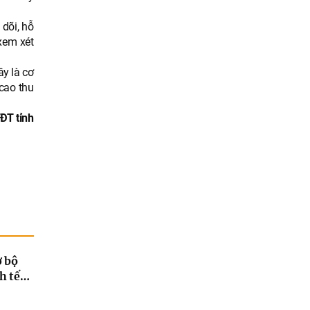
dõi, hỗ
 xem xét
ây là cơ
 cao thu
ĐT tỉnh
̛ bộ
h tế