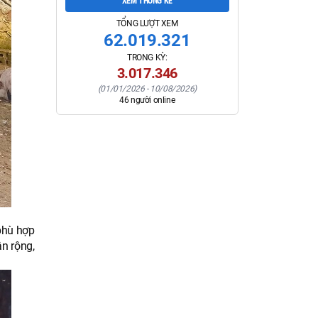
XEM THỐNG KÊ
TỔNG LƯỢT XEM
62.019.321
TRONG KỲ:
3.017.346
(
01/01/2026
-
10/08/2026
)
46
người online
 phù hợp
n rộng,