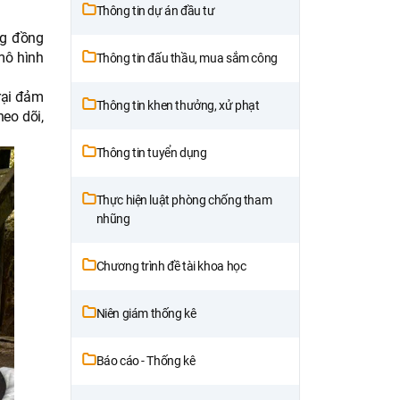
Thông tin dự án đầu tư
ng đồng
mô hình
Thông tin đấu thầu, mua sắm công
trại đảm
Thông tin khen thưởng, xử phạt
heo dõi,
Thông tin tuyển dụng
Thực hiện luật phòng chống tham
nhũng
Chương trình đề tài khoa học
Niên giám thống kê
Báo cáo - Thống kê