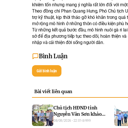
khiêm tốn nhưng mang ý nghĩa rất lớn đối với một
Theo đồng chí Phan Quang Hưng, Phó Chủ tịch UBND
trợ kỹ thuật, kịp thời tháo gỡ khó khăn trong quá
mở rộng mô hình ở những thôn có điều kiện phù h
Từ những kết quả bước đầu, mô hình nuôi gà ri lai
sở để địa phương tiếp tục theo dõi, hoàn thiện v
nhập và cải thiện đời sống người dân.
Bình Luận
Gửi bình luận
Bài viết liên quan
Chủ tịch HĐND tỉnh
Nguyễn Văn Sơn khảo
sát các mô hình chè tại
08/08/2026 - 22:01
999
xã Hồng Thái