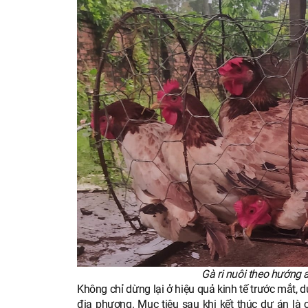
Gà ri nuôi theo hướng a
Không chỉ dừng lại ở hiệu quả kinh tế trước mắt, 
địa phương. Mục tiêu sau khi kết thúc dự án là