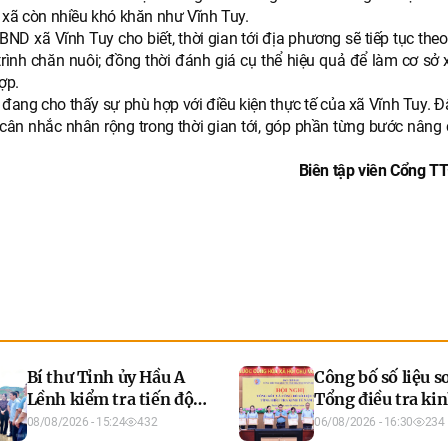
 xã còn nhiều khó khăn như Vĩnh Tuy.
 xã Vĩnh Tuy cho biết, thời gian tới địa phương sẽ tiếp tục theo 
 trình chăn nuôi; đồng thời đánh giá cụ thể hiệu quả để làm cơ sở
ợp.
 đang cho thấy sự phù hợp với điều kiện thực tế của xã Vĩnh Tuy. Đ
à cân nhắc nhân rộng trong thời gian tới, góp phần từng bước nâng
Biên tập viên Cổng TT
Bí thư Tỉnh ủy Hầu A
Công bố số liệu so
Lềnh kiểm tra tiến độ
Tổng điều tra kin
các dự án đầu tư hạ tầng
năm 2026
08/08/2026 - 15:24
432
06/08/2026 - 16:30
234
tại một số địa phương