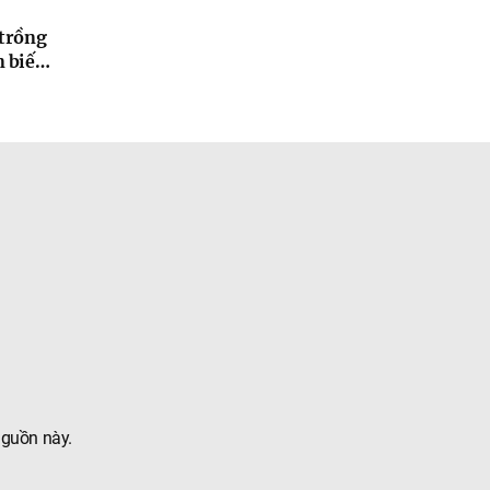
 trồng
n biến
 nguồn này.