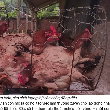
n toàn, cho chất lượng thịt săn chắc, đồng đều.
dự án còn mở ra cơ hội tạo việc làm thường xuyên cho lao động nhàn
 có tối thiểu 30% số hộ tham gia thoát nghèo bền vững – một con