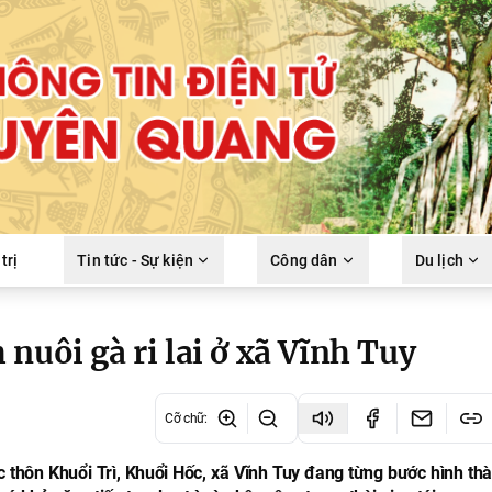
trị
Tin tức - Sự kiện
Công dân
Du lịch
nuôi gà ri lai ở xã Vĩnh Tuy
Cỡ chữ
:
 các thôn Khuổi Trì, Khuổi Hốc, xã Vĩnh Tuy đang từng bước hình t