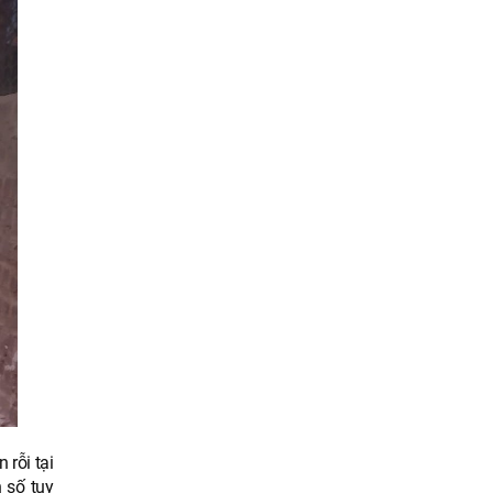
 rỗi tại
 số tuy