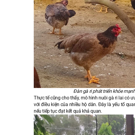
Đàn gà ri phát triển khỏe mạn
Thực tế cũng cho thấy, mô hình nuôi gà ri lai có 
với điều kiện của nhiều hộ dân. Đây là yếu tố qu
nếu tiếp tục đạt kết quả khả quan.