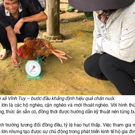
ại xã Vĩnh Tuy – bước đầu khẳng định hiệu quả chăn nuôi.
 lớn là các hộ nghèo, cận nghèo và mới thoát nghèo. Với hình th
ộng, thức ăn sẵn có, đồng thời được hướng dẫn kỹ thuật nên từng b
nh trưởng tương đối đồng đều, tỷ lệ hao hụt thấp. Việc tham gia 
lớn nhưng tạo được sự chủ động trong phát triển kinh tế hộ gia đìn