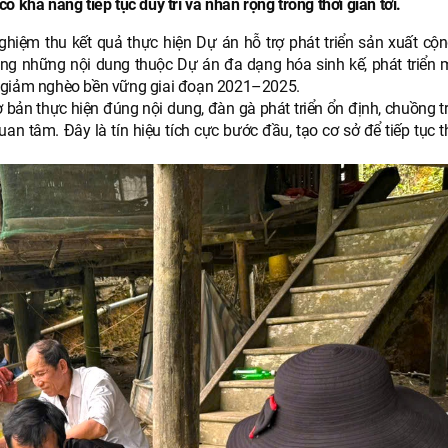
 khả năng tiếp tục duy trì và nhân rộng trong thời gian tới.
hiệm thu kết quả thực hiện Dự án hỗ trợ phát triển sản xuất cộ
trong những nội dung thuộc Dự án đa dạng hóa sinh kế, phát triển 
a giảm nghèo bền vững giai đoạn 2021–2025.
ơ bản thực hiện đúng nội dung, đàn gà phát triển ổn định, chuồng 
n tâm. Đây là tín hiệu tích cực bước đầu, tạo cơ sở để tiếp tục t