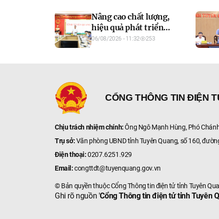
Nâng cao chất lượng,
hiệu quả phát triển
kinh tế tập thể
06/08/2026 - 11:32
253
CỔNG THÔNG TIN ĐIỆN 
Chịu trách nhiệm chính:
Ông Ngô Mạnh Hùng, Phó Chánh 
Trụ sở:
Văn phòng UBND tỉnh Tuyên Quang, số 160, đườn
Điện thoại:
0207.6251.929
Email:
congttdt@tuyenquang.gov.vn
© Bản quyền thuộc Cổng Thông tin điện tử tỉnh Tuyên Qu
Ghi rõ nguồn '
Cổng Thông tin điện tử tỉnh Tuyên 