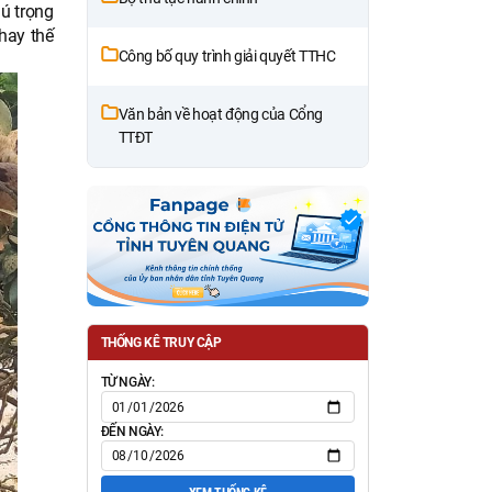
ú trọng
hay thế
Công bố quy trình giải quyết TTHC
Văn bản về hoạt động của Cổng
TTĐT
THỐNG KÊ TRUY CẬP
TỪ NGÀY:
ĐẾN NGÀY: