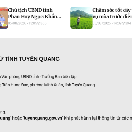
Chủ tịch UBND tỉnh
Chăm sóc tốt cây
Phan Huy Ngọc: Khẩn
vụ mùa trước diễ
trương tháo gỡ dứt
thời tiết bất lợi
05/08/2026 - 13:05
365
03/08/2026 - 14:39
394
điểm các dự án tồn
đọng, đẩy nhanh xây
dựng cơ sở dữ liệu đất
đai
TỬ TỈNH TUYÊN QUANG
Văn phòng UBND tỉnh - Trưởng Ban biên tập
g Trần Hưng Đạo, phường Minh Xuân, tỉnh Tuyên Quang
ang.
Quang
' hoặc '
tuyenquang.gov.vn
' khi phát hành lại thông tin từ các