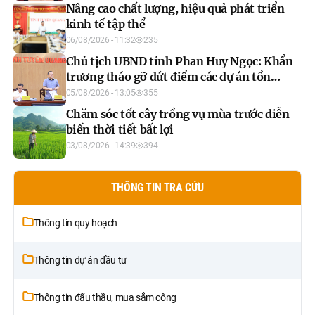
Nâng cao chất lượng, hiệu quả phát triển
kinh tế tập thể
06/08/2026 - 11:32
235
Chủ tịch UBND tỉnh Phan Huy Ngọc: Khẩn
trương tháo gỡ dứt điểm các dự án tồn
đọng, đẩy nhanh xây dựng cơ sở dữ liệu đất
05/08/2026 - 13:05
355
đai
Chăm sóc tốt cây trồng vụ mùa trước diễn
biến thời tiết bất lợi
03/08/2026 - 14:39
394
THÔNG TIN TRA CỨU
Thông tin quy hoạch
Thông tin dự án đầu tư
Thông tin đấu thầu, mua sắm công