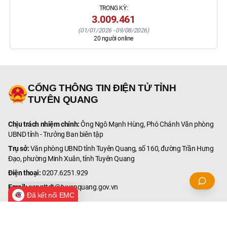
TRONG KỲ:
3.009.461
(
01/01/2026
-
09/08/2026
)
20
người online
CỔNG THÔNG TIN ĐIỆN TỬ TỈNH
TUYÊN QUANG
Chịu trách nhiệm chính:
Ông Ngô Mạnh Hùng, Phó Chánh Văn phòng
UBND tỉnh - Trưởng Ban biên tập
Trụ sở:
Văn phòng UBND tỉnh Tuyên Quang, số 160, đường Trần Hưng
Đạo, phường Minh Xuân, tỉnh Tuyên Quang
Điện thoại:
0207.6251.929
Email:
congttdt@tuyenquang.gov.vn
Đã kết nối EMC
© Bản quyền thuộc Cổng Thông tin điện tử tỉnh Tuyên Quang.
Ghi rõ nguồn '
Cổng Thông tin điện tử tỉnh Tuyên Quang
' hoặc
'
tuyenquang.gov.vn
' khi phát hành lại thông tin từ các nguồn