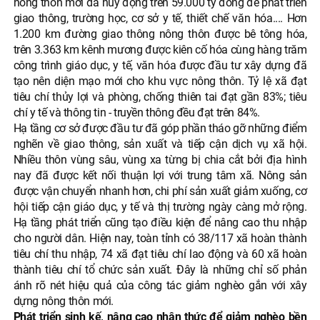
nông thôn mới đã huy động trên 59.000 tỷ đồng để phát triển
giao thông, trường học, cơ sở y tế, thiết chế văn hóa.... Hơn
1.200 km đường giao thông nông thôn được bê tông hóa,
trên 3.363 km kênh mương được kiên cố hóa cùng hàng trăm
công trình giáo dục, y tế, văn hóa được đầu tư xây dựng đã
tạo nên diện mạo mới cho khu vực nông thôn. Tỷ lệ xã đạt
tiêu chí thủy lợi và phòng, chống thiên tai đạt gần 83%; tiêu
chí y tế và thông tin - truyền thông đều đạt trên 84%.
Hạ tầng cơ sở được đầu tư đã góp phần tháo gỡ những điểm
nghẽn về giao thông, sản xuất và tiếp cận dịch vụ xã hội.
Nhiều thôn vùng sâu, vùng xa từng bị chia cắt bởi địa hình
nay đã được kết nối thuận lợi với trung tâm xã. Nông sản
được vận chuyển nhanh hơn, chi phí sản xuất giảm xuống, cơ
hội tiếp cận giáo dục, y tế và thị trường ngày càng mở rộng.
Hạ tầng phát triển cũng tạo điều kiện để nâng cao thu nhập
cho người dân. Hiện nay, toàn tỉnh có 38/117 xã hoàn thành
tiêu chí thu nhập, 74 xã đạt tiêu chí lao động và 60 xã hoàn
thành tiêu chí tổ chức sản xuất. Đây là những chỉ số phản
ánh rõ nét hiệu quả của công tác giảm nghèo gắn với xây
dựng nông thôn mới.
Phát triển sinh kế, nâng cao nhận thức để giảm nghèo bền