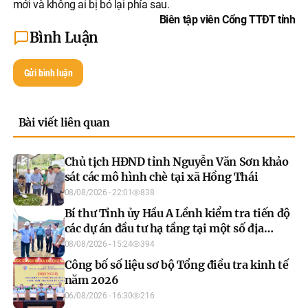
mới và không ai bị bỏ lại phía sau.
Biên tập viên Cổng TTĐT tỉnh
Bình Luận
Gửi bình luận
Bài viết liên quan
Chủ tịch HĐND tỉnh Nguyễn Văn Sơn khảo
sát các mô hình chè tại xã Hồng Thái
08/08/2026 - 22:01
838
Bí thư Tỉnh ủy Hầu A Lềnh kiểm tra tiến độ
các dự án đầu tư hạ tầng tại một số địa
phương
08/08/2026 - 15:24
394
Công bố số liệu sơ bộ Tổng điều tra kinh tế
năm 2026
06/08/2026 - 16:30
216