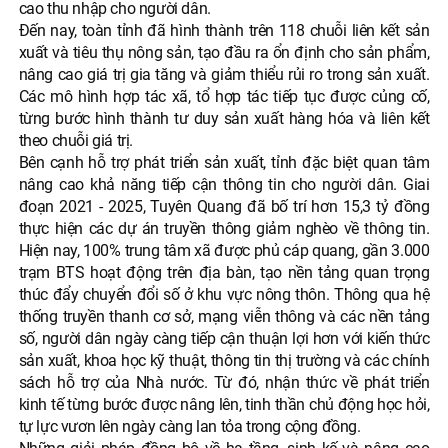
cao thu nhập cho người dân.
Đến nay, toàn tỉnh đã hình thành trên 118 chuỗi liên kết sản
xuất và tiêu thụ nông sản, tạo đầu ra ổn định cho sản phẩm,
nâng cao giá trị gia tăng và giảm thiểu rủi ro trong sản xuất.
Các mô hình hợp tác xã, tổ hợp tác tiếp tục được củng cố,
từng bước hình thành tư duy sản xuất hàng hóa và liên kết
theo chuỗi giá trị.
Bên cạnh hỗ trợ phát triển sản xuất, tỉnh đặc biệt quan tâm
nâng cao khả năng tiếp cận thông tin cho người dân. Giai
đoạn 2021 - 2025, Tuyên Quang đã bố trí hơn 15,3 tỷ đồng
thực hiện các dự án truyền thông giảm nghèo về thông tin.
Hiện nay, 100% trung tâm xã được phủ cáp quang, gần 3.000
trạm BTS hoạt động trên địa bàn, tạo nền tảng quan trọng
thúc đẩy chuyển đổi số ở khu vực nông thôn. Thông qua hệ
thống truyền thanh cơ sở, mạng viễn thông và các nền tảng
số, người dân ngày càng tiếp cận thuận lợi hơn với kiến thức
sản xuất, khoa học kỹ thuật, thông tin thị trường và các chính
sách hỗ trợ của Nhà nước. Từ đó, nhận thức về phát triển
kinh tế từng bước được nâng lên, tinh thần chủ động học hỏi,
tự lực vươn lên ngày càng lan tỏa trong cộng đồng.