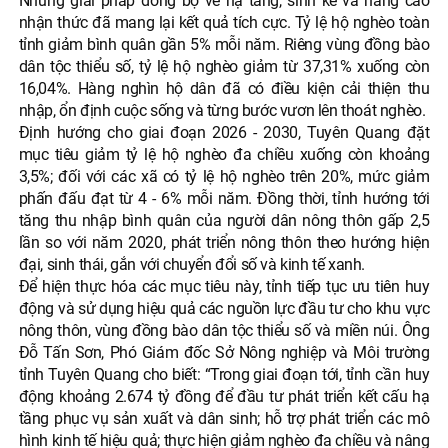
Những giải pháp đồng bộ về hạ tầng, sinh kế và nâng cao
nhận thức đã mang lại kết quả tích cực. Tỷ lệ hộ nghèo toàn
tỉnh giảm bình quân gần 5% mỗi năm. Riêng vùng đồng bào
dân tộc thiểu số, tỷ lệ hộ nghèo giảm từ 37,31% xuống còn
16,04%. Hàng nghìn hộ dân đã có điều kiện cải thiện thu
nhập, ổn định cuộc sống và từng bước vươn lên thoát nghèo.
Định hướng cho giai đoạn 2026 - 2030, Tuyên Quang đặt
mục tiêu giảm tỷ lệ hộ nghèo đa chiều xuống còn khoảng
3,5%; đối với các xã có tỷ lệ hộ nghèo trên 20%, mức giảm
phấn đấu đạt từ 4 - 6% mỗi năm. Đồng thời, tỉnh hướng tới
tăng thu nhập bình quân của người dân nông thôn gấp 2,5
lần so với năm 2020, phát triển nông thôn theo hướng hiện
đại, sinh thái, gắn với chuyển đổi số và kinh tế xanh.
Để hiện thực hóa các mục tiêu này, tỉnh tiếp tục ưu tiên huy
động và sử dụng hiệu quả các nguồn lực đầu tư cho khu vực
nông thôn, vùng đồng bào dân tộc thiểu số và miền núi. Ông
Đỗ Tấn Sơn, Phó Giám đốc Sở Nông nghiệp và Môi trường
tỉnh Tuyên Quang cho biết: “Trong giai đoạn tới, tỉnh cần huy
động khoảng 2.674 tỷ đồng để đầu tư phát triển kết cấu hạ
tầng phục vụ sản xuất và dân sinh; hỗ trợ phát triển các mô
hình kinh tế hiệu quả; thực hiện giảm nghèo đa chiều và nâng