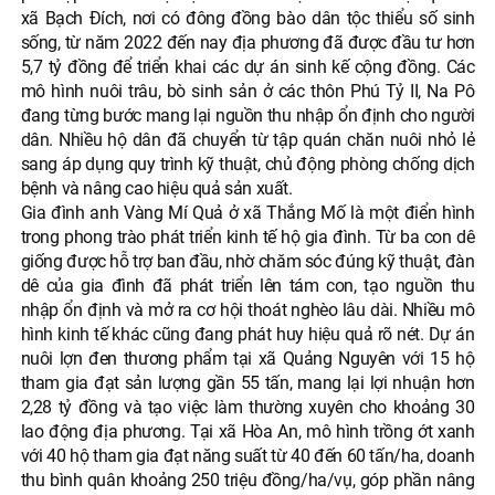
xã Bạch Đích, nơi có đông đồng bào dân tộc thiểu số sinh
sống, từ năm 2022 đến nay địa phương đã được đầu tư hơn
5,7 tỷ đồng để triển khai các dự án sinh kế cộng đồng. Các
mô hình nuôi trâu, bò sinh sản ở các thôn Phú Tỷ II, Na Pô
đang từng bước mang lại nguồn thu nhập ổn định cho người
dân. Nhiều hộ dân đã chuyển từ tập quán chăn nuôi nhỏ lẻ
sang áp dụng quy trình kỹ thuật, chủ động phòng chống dịch
bệnh và nâng cao hiệu quả sản xuất.
Gia đình anh Vàng Mí Quả ở xã Thắng Mố là một điển hình
trong phong trào phát triển kinh tế hộ gia đình. Từ ba con dê
giống được hỗ trợ ban đầu, nhờ chăm sóc đúng kỹ thuật, đàn
dê của gia đình đã phát triển lên tám con, tạo nguồn thu
nhập ổn định và mở ra cơ hội thoát nghèo lâu dài. Nhiều mô
hình kinh tế khác cũng đang phát huy hiệu quả rõ nét. Dự án
nuôi lợn đen thương phẩm tại xã Quảng Nguyên với 15 hộ
tham gia đạt sản lượng gần 55 tấn, mang lại lợi nhuận hơn
2,28 tỷ đồng và tạo việc làm thường xuyên cho khoảng 30
lao động địa phương. Tại xã Hòa An, mô hình trồng ớt xanh
với 40 hộ tham gia đạt năng suất từ 40 đến 60 tấn/ha, doanh
thu bình quân khoảng 250 triệu đồng/ha/vụ, góp phần nâng