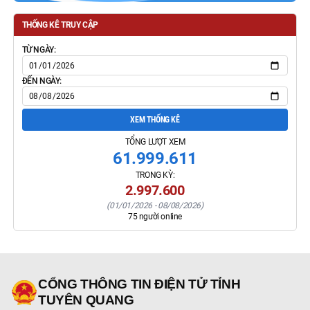
THỐNG KÊ TRUY CẬP
TỪ NGÀY:
ĐẾN NGÀY:
XEM THỐNG KÊ
TỔNG LƯỢT XEM
61.999.611
TRONG KỲ:
2.997.600
(
01/01/2026
-
08/08/2026
)
75
người online
CỔNG THÔNG TIN ĐIỆN TỬ TỈNH
TUYÊN QUANG