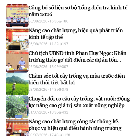
Công bố số liệu sơ bộ Tổng điều tra kinh tế
năm 2026
06/08/2026 - 16:30
186
Nâng cao chất lượng, hiệu quả phát triển
kinh tế tập thể
06/08/2026 - 11:32
197
Chủ tịch UBND tỉnh Phan Huy Ngọc: Khẩn
trương tháo gỡ dứt điểm các dự án tồn
đọng, đẩy nhanh xây dựng cơ sở dữ liệu đất
05/08/2026 - 13:05
307
đai
Chăm sóc tốt cây trồng vụ mùa trước diễn
biến thời tiết bất lợi
03/08/2026 - 14:39
378
Chuyển đổi cơ cấu cây trồng, vật nuôi: Động
lực nâng cao giá trị sản xuất nông nghiệp
31/07/2026 - 10:30
432
Nâng cao chất lượng công tác thống kê,
phục vụ hiệu quả điều hành tăng trưởng
30/07/2026 - 17:40
1128