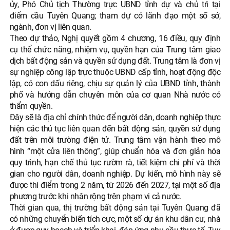
ủy, Phó Chủ tịch Thường trực UBND tỉnh dự và chủ trì tại
điểm cầu Tuyên Quang; tham dự có lãnh đạo một số sở,
ngành, đơn vị liên quan.
Theo dự thảo, Nghị quyết gồm 4 chương, 16 điều, quy định
cụ thể chức năng, nhiệm vụ, quyền hạn của Trung tâm giao
dịch bất động sản và quyền sử dụng đất. Trung tâm là đơn vị
sự nghiệp công lập trực thuộc UBND cấp tỉnh, hoạt động độc
lập, có con dấu riêng, chịu sự quản lý của UBND tỉnh, thành
phố và hướng dẫn chuyên môn của cơ quan Nhà nước có
thẩm quyền.
Đây sẽ là địa chỉ chính thức để người dân, doanh nghiệp thực
hiện các thủ tục liên quan đến bất động sản, quyền sử dụng
đất trên môi trường điện tử. Trung tâm vận hành theo mô
hình “một cửa liên thông”, giúp chuẩn hóa và đơn giản hóa
quy trình, hạn chế thủ tục rườm rà, tiết kiệm chi phí và thời
gian cho người dân, doanh nghiệp. Dự kiến, mô hình này sẽ
được thí điểm trong 2 năm, từ 2026 đến 2027, tại một số địa
phương trước khi nhân rộng trên phạm vi cả nước.
Thời gian qua, thị trường bất động sản tại Tuyên Quang đã
có những chuyển biến tích cực, một số dự án khu dân cư, nhà