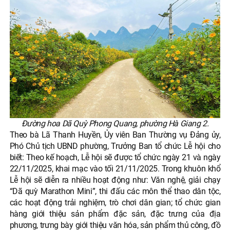
Đường hoa Dã Quỳ Phong Quang, phường Hà Giang 2.
Theo bà Lã Thanh Huyền, Ủy viên Ban Thường vụ Đảng ủy,
Phó Chủ tịch UBND phường, Trưởng Ban tổ chức Lễ hội cho
biết: Theo kế hoạch, Lễ hội sẽ được tổ chức ngày 21 và ngày
22/11/2025, khai mạc vào tối 21/11/2025. Trong khuôn khổ
Lễ hội sẽ diễn ra nhiều hoạt động như: Văn nghệ, giải chạy
“Dã quỳ Marathon Mini”, thi đấu các môn thể thao dân tộc,
các hoạt động trải nghiệm, trò chơi dân gian; tổ chức gian
hàng giới thiệu sản phẩm đặc sản, đặc trưng của địa
phương, trưng bày giới thiệu văn hóa, sản phẩm thủ công, đồ