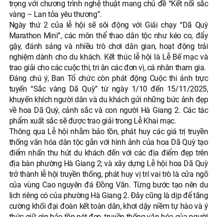
trọng với chương trình nghệ thuật mang chủ đề “Kết nối sắc
vàng – Lan tỏa yêu thương”.
Ngày thứ 2 của lễ hội sẽ sôi động với Giải chạy “Dã Quỳ
Marathon Mini”, các môn thể thao dân tộc như kéo co, đẩy
gậy, đánh sảng và nhiều trò chơi dân gian, hoạt động trải
nghiệm dành cho du khách. Kết thúc lễ hội là Lễ Bế mạc và
trao giải cho các cuộc thi, tri ân các đơn vị, cá nhân tham gia.
Đáng chú ý, Ban Tổ chức còn phát động Cuộc thi ảnh trực
tuyến “Sắc vàng Dã Quỳ” từ ngày 1/10 đến 15/11/2025,
khuyến khích người dân và du khách gửi những bức ảnh đẹp
về hoa Dã Quỳ, cảnh sắc và con người Hà Giang 2. Các tác
phẩm xuất sắc sẽ được trao giải trong Lễ Khai mạc.
Thông qua Lễ hội nhằm bảo tồn, phát huy các giá trị truyền
thống văn hóa dân tộc gắn với hình ảnh của hoa Dã Quỳ tạo
điểm nhấn thu hút du khách đến với các địa điểm đẹp trên
địa bàn phường Hà Giang 2; và xây dựng Lễ hội hoa Dã Quỳ
trở thành lễ hội truyền thống, phát huy vị trí vai trò là cửa ngõ
của vùng Cao nguyên đá Đồng Văn. Từng bước tạo nên du
lịch riêng có của phường Hà Giang 2. Đây cũng là dịp để tăng
cường khối đại đoàn kết toàn dân, khơi dậy niềm tự hào và ý
thức giữ gìn bảo tồn nét đẹp, truyền thống văn hóa của người