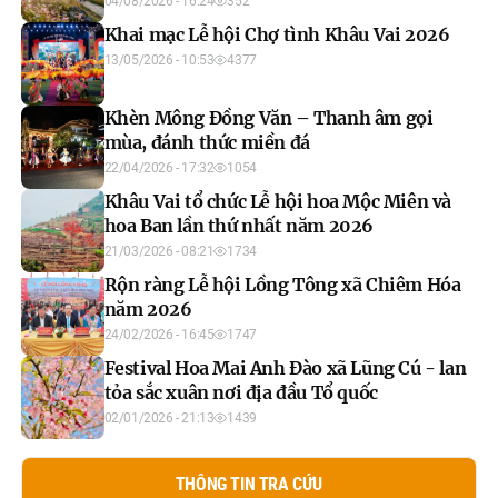
miền đá”
04/08/2026 - 16:24
352
Khai mạc Lễ hội Chợ tình Khâu Vai 2026
13/05/2026 - 10:53
4377
Khèn Mông Đồng Văn – Thanh âm gọi
mùa, đánh thức miền đá
22/04/2026 - 17:32
1054
Khâu Vai tổ chức Lễ hội hoa Mộc Miên và
hoa Ban lần thứ nhất năm 2026
21/03/2026 - 08:21
1734
Rộn ràng Lễ hội Lồng Tông xã Chiêm Hóa
năm 2026
24/02/2026 - 16:45
1747
Festival Hoa Mai Anh Đào xã Lũng Cú - lan
tỏa sắc xuân nơi địa đầu Tổ quốc
02/01/2026 - 21:13
1439
THÔNG TIN TRA CỨU