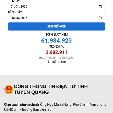
TỪ NGÀY:
ĐẾN NGÀY:
XEM THỐNG KÊ
TỔNG LƯỢT XEM
61.984.923
TRONG KỲ:
2.982.911
(
01/01/2026
-
06/08/2026
)
4
người online
CỔNG THÔNG TIN ĐIỆN TỬ TỈNH
TUYÊN QUANG
Chịu trách nhiệm chính:
Ông Ngô Mạnh Hùng, Phó Chánh Văn phòng
UBND tỉnh - Trưởng Ban biên tập