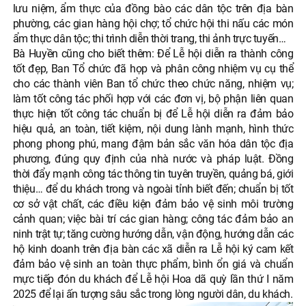
lưu niệm, ẩm thực của đồng bào các dân tộc trên địa bàn
phường, các gian hàng hội chợ; tổ chức hội thi nấu các món
ẩm thực dân tộc; thi trình diễn thời trang, thi ảnh trực tuyến…
Bà Huyền cũng cho biết thêm: Để Lễ hội diễn ra thành công
tốt đẹp, Ban Tổ chức đã họp và phân công nhiệm vụ cụ thể
cho các thành viên Ban tổ chức theo chức năng, nhiệm vụ;
làm tốt công tác phối hợp với các đơn vị, bộ phận liên quan
thực hiện tốt công tác chuẩn bị để Lễ hội diễn ra đảm bảo
hiệu quả, an toàn, tiết kiệm, nội dung lành mạnh, hình thức
phong phong phú, mang đậm bản sắc văn hóa dân tộc địa
phương, đúng quy định của nhà nước và pháp luật. Đồng
thời đẩy mạnh công tác thông tin tuyên truyền, quảng bá, giới
thiệu… để du khách trong và ngoài tỉnh biết đến; chuẩn bị tốt
cơ sở vật chất, các điều kiện đảm bảo vệ sinh môi trường
cảnh quan; việc bài trí các gian hàng; công tác đảm bảo an
ninh trật tự; tăng cường hướng dẫn, vận động, hướng dẫn các
hộ kinh doanh trên địa bàn các xã diễn ra Lễ hội ký cam kết
đảm bảo vệ sinh an toàn thực phẩm, bình ổn giá và chuẩn
mực tiếp đón du khách để Lễ hội Hoa dã quỳ lần thứ I năm
2025 để lại ấn tượng sâu sắc trong lòng người dân, du khách.