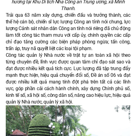
hương tại Khu Di tích Nha Công an Trung ương, xã Minh
Thanh.
Trải qua 63 năm xây dựng, chiến đấu và trưởng thành, các
thế hệ cán bộ, chiến sĩ lực lượng Công an tỉnh nói chung, lực
lượng Cảnh sát nhân dân Công an tỉnh nói riêng đã chủ động
làm tốt công tác tham mưu với cấp ủy, chính quyền các cấp
chỉ đạo tăng cường các biện pháp phòng ngừa; tấn công,
trấn áp, truy nã quyết liệt các loại tội phạm.
Công tác quản lý Nhà nước về trật tự an toàn xã hội theo
từng chuyên đề, lĩnh vực được quan tâm chỉ đạo sát sao và
đạt được nhiều kết quả tích cực. Lực lượng đã tập trung đẩy
mạnh thực hiện, hiệu quả chuyển đổi số, Đề án số 06 và đạt
được nhiều kết quả mang tính đột phá trên tất cả các lĩnh
vực, góp phần cải cách hành chính, xây dựng Chính phủ số,
kinh tế số, xã hội số, công dân số, nâng cao hiệu lực, hiệu quả
quản lý Nhà nước, quản lý xã hội.