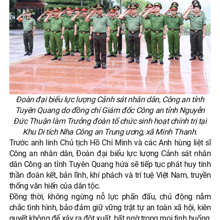
Đoàn đại biểu lực lượng Cảnh sát nhân dân, Công an tỉnh
Tuyên Quang do đồng chí Giám đốc Công an tỉnh Nguyễn
Đức Thuận làm Trưởng đoàn tổ chức sinh hoạt chính trị tại
Khu Di tích Nha Công an Trung ương, xã Minh Thanh.
Trước anh linh Chủ tịch Hồ Chí Minh và các Anh hùng liệt sĩ
Công an nhân dân, Đoàn đại biểu lực lượng Cảnh sát nhân
dân Công an tỉnh Tuyên Quang hứa sẽ tiếp tục phát huy tinh
thần đoàn kết, bản lĩnh, khí phách và trí tuệ Việt Nam, truyền
thống văn hiến của dân tộc.
Đồng thời, không ngừng nỗ lực phấn đấu, chủ động nắm
chắc tình hình, bảo đảm giữ vững trật tự an toàn xã hội, kiên
quyết không để xảy ra đột xuất, bất ngờ trong mọi tình huống,