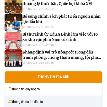
thường lệ thứ nhất, Quốc hội khóa XVI
08/08/2026 - 22:03
262
Bổ sung chính sách phát triển nguồn nhân
lực dầu khí
08/08/2026 - 22:02
224
Bí thư Tỉnh ủy Hầu A Lềnh làm việc với 10
xã khu vực phía Nam của tỉnh
08/08/2026 - 22:00
495
Khẳng định vai trò nòng cốt trong đấu
tranh phòng, chống tham nhũng, tội phạm
kinh tế
08/08/2026 - 21:59
258
THÔNG TIN TRA CỨU
Thông tin quy hoạch
Thông tin dự án đầu tư