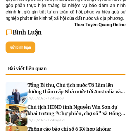
góp phần thực hiện thắng lợi nhiệm vụ bảo đảm an ninh
chính trị, giữ gìn trật tự an toàn xã hội, phục vụ hiệu quả sự
nghiệp phát triển kinh tế, xã hội của đất nước và địa phương.
Theo Tuyên Quang Online
Bình Luận
Gửi bình luận
Bài viết liên quan
Tổng Bí thư, Chủ tịch nước Tô Lâm lên
đường thăm cấp Nhà nước tới Australia và
New Zealand
09/08/2026 - 12:43
58
Chủ tịch HĐND tỉnh Nguyễn Văn Sơn dự
khai trương “Chợ phiên, chợ số” xã Hồng
Thái
09/08/2026 - 12:43
121
Thông cáo báo chí số 6 Kỳ họp không