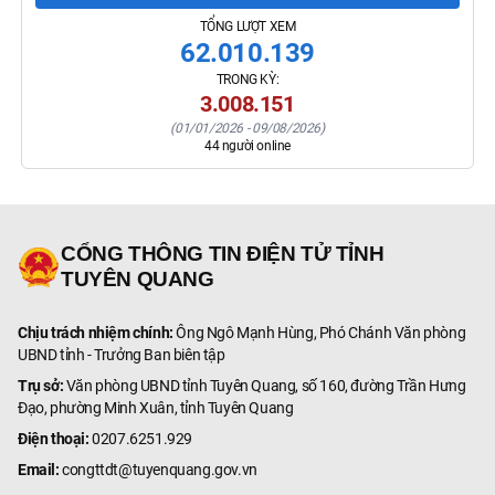
TỔNG LƯỢT XEM
62.010.139
TRONG KỲ:
3.008.151
(
01/01/2026
-
09/08/2026
)
44
người online
CỔNG THÔNG TIN ĐIỆN TỬ TỈNH
TUYÊN QUANG
Chịu trách nhiệm chính:
Ông Ngô Mạnh Hùng, Phó Chánh Văn phòng
UBND tỉnh - Trưởng Ban biên tập
Trụ sở:
Văn phòng UBND tỉnh Tuyên Quang, số 160, đường Trần Hưng
Đạo, phường Minh Xuân, tỉnh Tuyên Quang
Điện thoại:
0207.6251.929
Email:
congttdt@tuyenquang.gov.vn