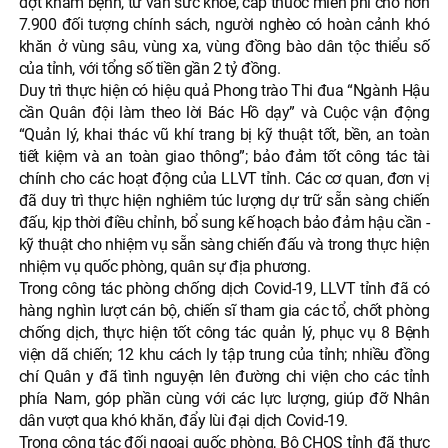
đợt khám bệnh, tư vấn sức khỏe, cấp thuốc miễn phí cho hơn
7.900 đối tượng chính sách, người nghèo có hoàn cảnh khó
khăn ở vùng sâu, vùng xa, vùng đồng bào dân tộc thiểu số
của tỉnh, với tổng số tiền gần 2 tỷ đồng.
Duy trì thực hiện có hiệu quả Phong trào Thi đua “Ngành Hậu
cần Quân đội làm theo lời Bác Hồ dạy” và Cuộc vận động
“Quản lý, khai thác vũ khí trang bị kỹ thuật tốt, bền, an toàn
tiết kiệm và an toàn giao thông”; bảo đảm tốt công tác tài
chính cho các hoạt động của LLVT tỉnh. Các cơ quan, đơn vị
đã duy trì thực hiện nghiêm túc lượng dự trữ sẵn sàng chiến
đấu, kịp thời điều chỉnh, bổ sung kế hoạch bảo đảm hậu cần -
kỹ thuật cho nhiệm vụ sẵn sàng chiến đấu và trong thực hiện
nhiệm vụ quốc phòng, quân sự địa phương.
Trong công tác phòng chống dịch Covid-19, LLVT tỉnh đã có
hàng nghìn lượt cán bộ, chiến sĩ tham gia các tổ, chốt phòng
chống dịch, thực hiện tốt công tác quản lý, phục vụ 8 Bệnh
viện dã chiến; 12 khu cách ly tập trung của tỉnh; nhiều đồng
chí Quân y đã tình nguyện lên đường chi viện cho các tỉnh
phía Nam, góp phần cùng với các lực lượng, giúp đỡ Nhân
dân vượt qua khó khăn, đẩy lùi đại dịch Covid-19.
Trong công tác đối ngoại quốc phòng, Bộ CHQS tỉnh đã thực