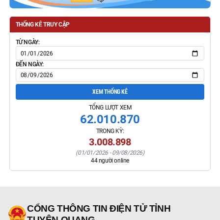
THỐNG KÊ TRUY CẬP
TỪ NGÀY:
ĐẾN NGÀY:
XEM THỐNG KÊ
TỔNG LƯỢT XEM
62.010.870
TRONG KỲ:
3.008.898
(
01/01/2026
-
09/08/2026
)
44
người online
CỔNG THÔNG TIN ĐIỆN TỬ TỈNH
TUYÊN QUANG