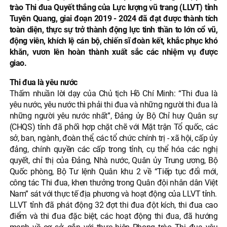
trào Thi đua Quyết thắng của Lực lượng vũ trang (LLVT) tỉnh
Tuyên Quang, giai đoạn 2019 - 2024 đã đạt được thành tích
toàn diện, thực sự trở thành động lực tinh thần to lớn cổ vũ,
động viên, khích lệ cán bộ, chiến sĩ đoàn kết, khắc phục khó
khăn, vươn lên hoàn thành xuất sắc các nhiệm vụ được
giao.
Thi đua là yêu nước
Thấm nhuần lời dạy của Chủ tịch Hồ Chí Minh: “Thi đua là
yêu nước, yêu nước thì phải thi đua và những người thi đua là
những người yêu nước nhất”, Đảng ủy Bộ Chỉ huy Quân sự
(CHQS) tỉnh đã phối hợp chặt chẽ với Mặt trận Tổ quốc, các
sở, ban, ngành, đoàn thể, các tổ chức chính trị - xã hội, cấp ủy
đảng, chính quyền các cấp trong tỉnh, cụ thể hóa các nghị
quyết, chỉ thị của Đảng, Nhà nước, Quân ủy Trung ương, Bộ
Quốc phòng, Bộ Tư lệnh Quân khu 2 về “Tiếp tục đổi mới,
công tác Thi đua, khen thưởng trong Quân đội nhân dân Việt
Nam” sát với thực tế địa phương và hoạt động của LLVT tỉnh.
LLVT tỉnh đã phát động 32 đợt thi đua đột kích, thi đua cao
điểm và thi đua đặc biệt, các hoạt động thi đua, đã hướng