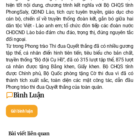
hiện tốt nội dung, chương trình kết nghĩa với Bộ CHQS tỉnh
PhongSaly, QĐND Lào, tích cực tuyên truyền, giáo dục cho
cán bộ, chiến sĩ về truyền thống đoàn kết, gắn bó giữa hai
dân tộc Việt - Lào anh em; tổ chức đón tiếp các đoàn nước
CHDCND Lào bảo đảm chu đáo, trọng thị, đúng nguyên tắc
đối ngoại.
Từ trong Phong trào Thi đua Quyết thắng đã có nhiều gương
tập thể, cá nhân điển hình tiên tiến, tiêu biểu cho bản chất,
truyền thống “Bộ đội Cụ Hồ”, đã có 315 lượt tập thể, 875 lượt
cá nhân được tặng Bằng khen, Giấy khen. Bộ CHQS tỉnh
được Chính phủ, Bộ Quốc phòng tặng Cờ thi đua vì đã có
thành tích xuất sắc, toàn diện các mặt công tác, dẫn đầu
Phong trào thi đua Quyết thắng của toàn quân.
Bình Luận
Gửi bình luận
Bài viết liên quan