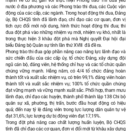
mạnh về cơ sở, gắn với thực hiện Phong trào Thi đua yêu
nước ở địa phương và các Phong trào thi đua, các Cuộc vận
động của các cấp, các ngành. Trong hoạt động thi đua, Đảng
ủy, Bộ CHQS tỉnh đã lãnh đạo, chỉ đạo các cơ quan, đơn vị
tích cực đổi mới nội dung, hình thức hoạt động thi đua; thi
đua đột phá vào những nhiệm vụ mới, nhiệm vụ khó, nhất là
trong thực hiện 3 khâu đột phá mà Nghị quyết Đại hội đại
biểu Đảng bộ Quân sự tỉnh lần thứ XVIII đã đề ra.
Phong trào thi đua góp phần nâng cao năng lực lãnh đạo và
sức chiến đấu của các cấp ủy, tổ chức Đảng, xây dựng đội
ngũ cán bộ, đảng viên, hệ thống chỉ huy và các tổ chức quần
chúng vững mạnh. Hằng năm, có 4/4 tổ chức đảng hoàn
thành tốt và xuất sắc nhiệm vụ, có trên 99,1% đảng viên hoàn
thành tốt và xuất sắc nhiệm vụ; 100% tổ chức quần chúng
đạt vững mạnh và vững mạnh xuất sắc. Phối hợp, tham mưu
lãnh đạo, chỉ đạo các huyện, thành phố thành lập 138 Chi bộ
quân sự xã, phường, thị trấn, bước đầu hoạt động có hiệu
quả; đến nay tỷ lệ đảng viên trong lực lượng dân quân tự vệ
đạt 31,6%; lực lượng dự bị động viên đạt 17,19%.
Trong đột phá nâng cao chất lượng huấn luyện, Bộ CHQS
tỉnh đã chỉ đạo các cơ quan, đơn vị đổi mới từ khâu xây dựng