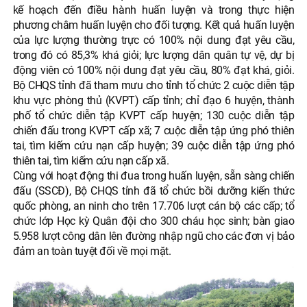
kế hoạch đến điều hành huấn luyện và trong thực hiện
phương châm huấn luyện cho đối tượng. Kết quả huấn luyện
của lực lượng thường trực có 100% nội dung đạt yêu cầu,
trong đó có 85,3% khá giỏi; lực lượng dân quân tự vệ, dự bị
động viên có 100% nội dung đạt yêu cầu, 80% đạt khá, giỏi.
Bộ CHQS tỉnh đã tham mưu cho tỉnh tổ chức 2 cuộc diễn tập
khu vực phòng thủ (KVPT) cấp tỉnh; chỉ đạo 6 huyện, thành
phố tổ chức diễn tập KVPT cấp huyện; 130 cuộc diễn tập
chiến đấu trong KVPT cấp xã; 7 cuộc diễn tập ứng phó thiên
tai, tìm kiếm cứu nạn cấp huyện; 39 cuộc diễn tập ứng phó
thiên tai, tìm kiếm cứu nạn cấp xã.
Cùng với hoạt động thi đua trong huấn luyện, sẵn sàng chiến
đấu (SSCĐ), Bộ CHQS tỉnh đã tổ chức bồi dưỡng kiến thức
quốc phòng, an ninh cho trên 17.706 lượt cán bộ các cấp; tổ
chức lớp Học kỳ Quân đội cho 300 cháu học sinh; bàn giao
5.958 lượt công dân lên đường nhập ngũ cho các đơn vị bảo
đảm an toàn tuyệt đối về mọi mặt.