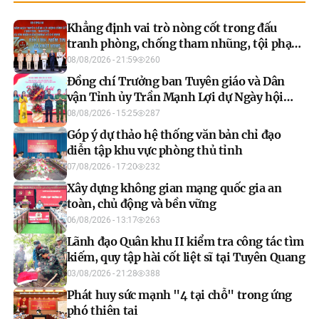
Khẳng định vai trò nòng cốt trong đấu
tranh phòng, chống tham nhũng, tội phạm
kinh tế
08/08/2026 - 21:59
260
Đồng chí Trưởng ban Tuyên giáo và Dân
vận Tỉnh ủy Trần Mạnh Lợi dự Ngày hội
Toàn dân bảo vệ an ninh Tổ quốc tại Nà
08/08/2026 - 15:25
287
Hang
Góp ý dự thảo hệ thống văn bản chỉ đạo
diễn tập khu vực phòng thủ tỉnh
07/08/2026 - 17:20
232
Xây dựng không gian mạng quốc gia an
toàn, chủ động và bền vững
06/08/2026 - 13:17
263
Lãnh đạo Quân khu II kiểm tra công tác tìm
kiếm, quy tập hài cốt liệt sĩ tại Tuyên Quang
03/08/2026 - 21:28
388
Phát huy sức mạnh "4 tại chỗ" trong ứng
phó thiên tai