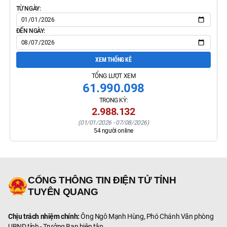
TỪ NGÀY:
ĐẾN NGÀY:
XEM THỐNG KÊ
TỔNG LƯỢT XEM
61.990.098
TRONG KỲ:
2.988.132
(
01/01/2026
-
07/08/2026
)
54
người online
CỔNG THÔNG TIN ĐIỆN TỬ TỈNH
TUYÊN QUANG
Chịu trách nhiệm chính:
Ông Ngô Mạnh Hùng, Phó Chánh Văn phòng
UBND tỉnh - Trưởng Ban biên tập