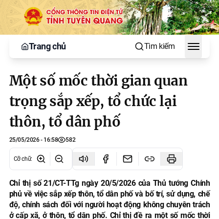
Trang chủ
Tìm kiếm
Toggle
Một số mốc thời gian quan
trọng sắp xếp, tổ chức lại
thôn, tổ dân phố
25/05/2026 - 16:58
582
Cỡ chữ
:
Chỉ thị số 21/CT-TTg ngày 20/5/2026 của Thủ tướng Chính
phủ về việc sắp xếp thôn, tổ dân phố và bố trí, sử dụng, chế
độ, chính sách đối với người hoạt động không chuyên trách
ở cấp xã, ở thôn, tổ dân phố. Chỉ thị đề ra một số mốc thời