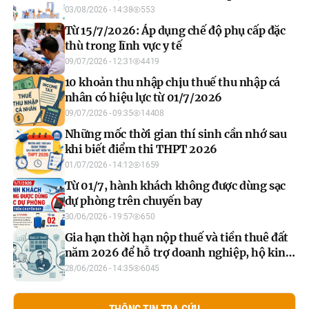
chuyển sang Mô hình phát triển Việt Nam
03/08/2026 - 14:38
553
tự cường, sáng tạo, nhân văn, bền vững và
Từ 15/7/2026: Áp dụng chế độ phụ cấp đặc
hội nhập
thù trong lĩnh vực y tế
09/07/2026 - 12:31
4419
10 khoản thu nhập chịu thuế thu nhập cá
nhân có hiệu lực từ 01/7/2026
09/07/2026 - 09:35
14408
Những mốc thời gian thí sinh cần nhớ sau
khi biết điểm thi THPT 2026
01/07/2026 - 14:12
1659
Từ 01/7, hành khách không được dùng sạc
dự phòng trên chuyến bay
30/06/2026 - 19:57
650
Gia hạn thời hạn nộp thuế và tiền thuê đất
năm 2026 để hỗ trợ doanh nghiệp, hộ kinh
doanh
28/06/2026 - 14:35
6045