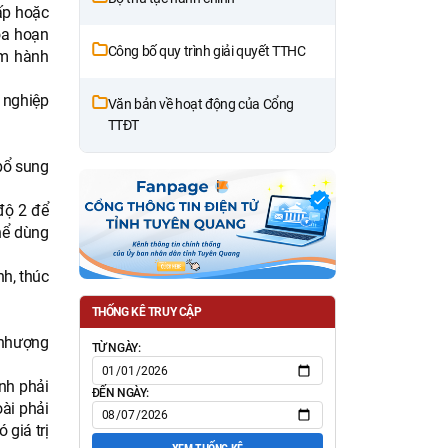
cấp hoặc
ỏa hoạn
Công bố quy trình giải quyết TTHC
ệm hành
 nghiệp
Văn bản về hoạt động của Cổng
TTĐT
bổ sung
độ 2 để
thể dùng
h, thúc
THỐNG KÊ TRUY CẬP
 nhượng
TỪ NGÀY:
ảnh phải
ĐẾN NGÀY:
ài phải
 giá trị