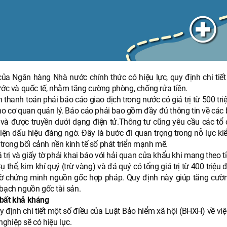
 Ngân hàng Nhà nước chính thức có hiệu lực, quy định chi tiết 
ước và quốc tế, nhằm tăng cường phòng, chống rửa tiền.
n thanh toán phải báo cáo giao dịch trong nước có giá trị từ 500 tr
 cho cơ quan quản lý. Báo cáo phải bao gồm đầy đủ thông tin về các 
h và được truyền dưới dạng điện tử.Thông tư cũng yêu cầu các tổ 
iện dấu hiệu đáng ngờ. Đây là bước đi quan trọng trong nỗ lực ki
 trong bối cảnh nền kinh tế số phát triển mạnh mẽ.
trị và giấy tờ phải khai báo với hải quan cửa khẩu khi mang theo t
thể, kim khí quý (trừ vàng) và đá quý có tổng giá trị từ 400 triệu 
y tờ chứng minh nguồn gốc hợp pháp. Quy định này giúp tăng cườ
 bạch nguồn gốc tài sản.
 bất khả kháng
định chi tiết một số điều của Luật Bảo hiểm xã hội (BHXH) về vi
ghiệp sẽ có hiệu lực.