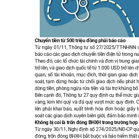
Chuyển tiền từ 500 triệu đồng phải báo cáo
Từ ngày 01/11, Thông tư số 27/2025/TT-NHNN của
báo cáo các giao dịch chuyển tiền điện tử trong n
Theo đó, các tổ chức tài chính và đơn vị trung gia
trở lên, và giao dịch quốc tế từ 1.000 USD trở lên
quan, số tài khoản, mục đích, thời gian giao dịc
soát, tạm dừng hoặc từ chối giao dịch nếu phát h
dòng tiền, phòng ngừa rửa tiền và tài trợ khủng bố
Bên cạnh đó, Thông tư 27 quy định cụ thể mức giá 
vàng, kim khí quý và đá quý vượt mức quy định. Cụ 
lên phải khai báo, xuất trình hóa đơn hoặc giấ
soát các giao dịch xuyên biên giới, đảm bảo minh
Không bị coi là trốn đóng BHXH trong trường hợp
Từ ngày 30/11, Nghị định số 274/2025/NĐ-CP quy 
đóng, trốn đóng BHXH bắt buộc và bảo hiểm thất n