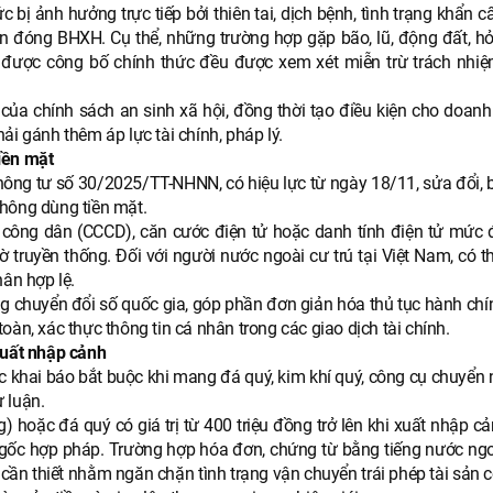
 bị ảnh hưởng trực tiếp bởi thiên tai, dịch bệnh, tình trạng khẩn 
rốn đóng BHXH. Cụ thể, những trường hợp gặp bão, lũ, động đất, h
m được công bố chính thức đều được xem xét miễn trừ trách nhi
 của chính sách an sinh xã hội, đồng thời tạo điều kiện cho doanh
ải gánh thêm áp lực tài chính, pháp lý.
iền mặt
hông tư số 30/2025/TT-NHNN, có hiệu lực từ ngày 18/11, sửa đổi, 
không dùng tiền mặt.
công dân (CCCD), căn cước điện tử hoặc danh tính điện tử mức 
tờ truyền thống. Đối với người nước ngoài cư trú tại Việt Nam, có 
hân hợp lệ.
g chuyển đổi số quốc gia, góp phần đơn giản hóa thủ tục hành chín
àn, xác thực thông tin cá nhân trong các giao dịch tài chính.
xuất nhập cảnh
khai báo bắt buộc khi mang đá quý, kim khí quý, công cụ chuyển
 luận.
 hoặc đá quý có giá trị từ 400 triệu đồng trở lên khi xuất nhập c
 gốc hợp pháp. Trường hợp hóa đơn, chứng từ bằng tiếng nước ngo
cần thiết nhằm ngăn chặn tình trạng vận chuyển trái phép tài sản có