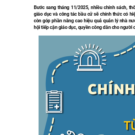
Bước sang tháng 11/2025, nhiều chính sách, thôn
giáo dục và công tác bầu cử sẽ chính thức có h
còn góp phần nâng cao hiệu quả quản lý nhà nướ
hội tiếp cận giáo dục, quyền công dân cho người 