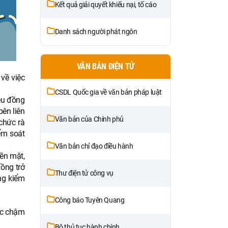
Kết quả giải quyết khiếu nại, tố cáo
Danh sách người phát ngôn
VĂN BẢN ĐIỆN TỬ
về việc
CSDL Quốc gia về văn bản pháp luật
iệu đồng
bên liên
Văn bản của Chính phủ
chức rà
ểm soát
Văn bản chỉ đạo điều hành
iền mặt,
đồng trở
Thư điện tử công vụ
ng kiểm
Công báo Tuyên Quang
ệc chậm
Bộ thủ tục hành chính