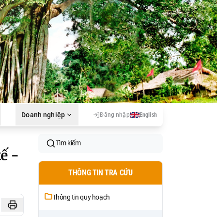
Doanh nghiệp
Đăng nhập
English
Tìm kiếm
ế -
THÔNG TIN TRA CỨU
Thông tin quy hoạch