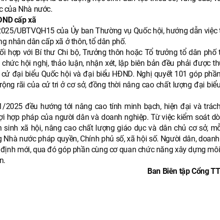
c của Nhà nước.
HĐND cấp xã
/2025/UBTVQH15 của Ủy ban Thường vụ Quốc hội, hướng dẫn việc 
đồng nhân dân cấp xã ở thôn, tổ dân phố.
i hợp với Bí thư Chi bộ, Trưởng thôn hoặc Tổ trưởng tổ dân phố 
 chức hội nghị, thảo luận, nhận xét, lập biên bản đều phải được t
u cử đại biểu Quốc hội và đại biểu HĐND. Nghị quyết 101 góp phầ
ộng rãi của cử tri ở cơ sở, đồng thời nâng cao chất lượng đại bi
11/2025 đều hướng tới nâng cao tính minh bạch, hiện đại và trác
ợi hợp pháp của người dân và doanh nghiệp. Từ việc kiểm soát dòn
 sinh xã hội, nâng cao chất lượng giáo dục và dân chủ cơ sở, mỗ
g Nhà nước pháp quyền, Chính phủ số, xã hội số. Người dân, doanh
 định mới, qua đó góp phần cùng cơ quan chức năng xây dựng môi
n.
Ban Biên tập Cổng TT