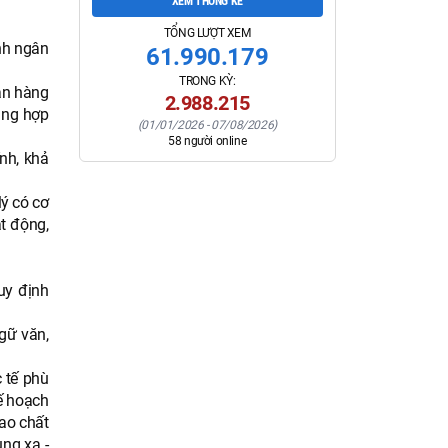
XEM THỐNG KÊ
TỔNG LƯỢT XEM
nh ngân
61.990.179
TRONG KỲ:
ân hàng
2.988.215
àng hợp
(
01/01/2026
-
07/08/2026
)
58
người online
nh, khả
lý có cơ
t động,
uy định
gữ văn,
 tế phù
ế hoạch
ao chất
ùng xa -