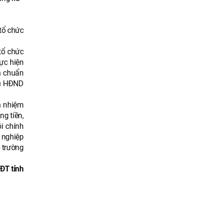
tổ chức
tổ chức
hực hiện
n chuẩn
ểu HĐND
h nhiệm
g tiền,
i chính
 nghiệp
 trường
ĐT tỉnh