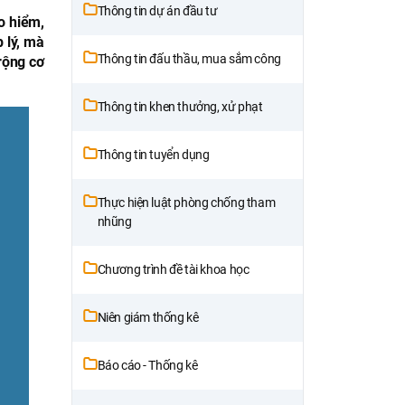
Thông tin dự án đầu tư
o hiểm,
 lý, mà
Thông tin đấu thầu, mua sắm công
rộng cơ
Thông tin khen thưởng, xử phạt
Thông tin tuyển dụng
Thực hiện luật phòng chống tham
nhũng
Chương trình đề tài khoa học
Niên giám thống kê
Báo cáo - Thống kê