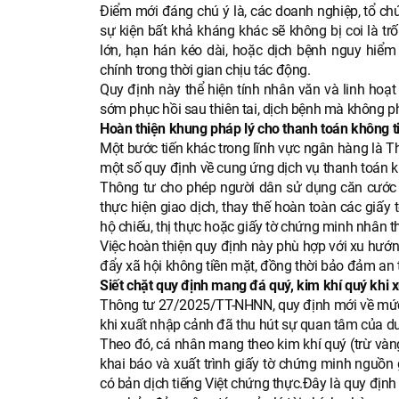
Điểm mới đáng chú ý là, các doanh nghiệp, tổ chức
sự kiện bất khả kháng khác sẽ không bị coi là t
lớn, hạn hán kéo dài, hoặc dịch bệnh nguy hiể
chính trong thời gian chịu tác động.
Quy định này thể hiện tính nhân văn và linh hoạt
sớm phục hồi sau thiên tai, dịch bệnh mà không ph
Hoàn thiện khung pháp lý cho thanh toán không t
Một bước tiến khác trong lĩnh vực ngân hàng là T
một số quy định về cung ứng dịch vụ thanh toán 
Thông tư cho phép người dân sử dụng căn cước 
thực hiện giao dịch, thay thế hoàn toàn các giấy 
hộ chiếu, thị thực hoặc giấy tờ chứng minh nhân t
Việc hoàn thiện quy định này phù hợp với xu hướn
đẩy xã hội không tiền mặt, đồng thời bảo đảm an to
Siết chặt quy định mang đá quý, kim khí quý khi 
Thông tư 27/2025/TT-NHNN, quy định mới về mức 
khi xuất nhập cảnh đã thu hút sự quan tâm của dư
Theo đó, cá nhân mang theo kim khí quý (trừ vàng)
khai báo và xuất trình giấy tờ chứng minh nguồn
có bản dịch tiếng Việt chứng thực.Đây là quy định 