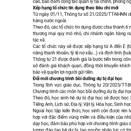
cao, bảo đảm công tác quản lý tài chính, phòng ng
Xếp hạng tổ chức tín dụng theo tiêu chí mới
Từ ngày 01/11, Thông tư số 21/2025/TT-NHNN chí
hàng nước ngoài.
Theo đó, các tổ chức tín dụng được chia thành 
thương mại quy mô nhỏ, chi nhánh ngân hàng nước
tác xã.
Các tổ chức này sẽ được xếp hạng từ A đến E (tốt
năng thanh khoản, tỷ lệ nợ xấu...) và định tính (tuâ
Thông tư 21 được đánh giá là bước tiến trong côn
sở đánh giá khách quan, đồng thời khuyến khích 
bảo vệ quyền lợi người gửi tiền.
Đổi mới chương trình bồi dưỡng dự bị đại học
Trong lĩnh vực giáo dục, Thông tư 20/2025/TT-B
Chương trình các môn học bồi dưỡng dự bị đại họ
Theo đó, học sinh hệ dự bị đại học sẽ được học
Tiếng Anh, Lịch sử, Địa lý, Vật lý, Hóa học, Sinh h
Ngoài học tập kiến thức, học sinh còn được rèn l
hợp với đặc điểm vùng miền và điều kiện của nh
dạy học, đảm bảo phù hợp với chương trình giáo 
lượng đào tạo hệ dự bị, tạo nguồn nhân lực có trìn