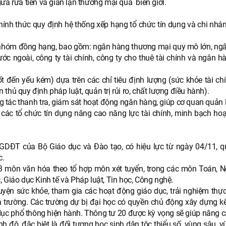
ừa rửa tiền và gian lận thương mại qua biên giới.
nh thức quy định hệ thống xếp hạng tổ chức tín dụng và chi nhá
6 nhóm đồng hạng, bao gồm: ngân hàng thương mại quy mô lớn, ng
 ngoài, công ty tài chính, công ty cho thuê tài chính và ngân h
 đến yếu kém) dựa trên các chỉ tiêu định lượng (sức khỏe tài chí
n thủ quy định pháp luật, quản trị rủi ro, chất lượng điều hành).
g tác thanh tra, giám sát hoạt động ngân hàng, giúp cơ quan quản 
các tổ chức tín dụng nâng cao năng lực tài chính, minh bạch hoạ
GDĐT của Bộ Giáo dục và Đào tạo, có hiệu lực từ ngày 04/11, q
c.
 3 môn văn hóa theo tổ hợp môn xét tuyển, trong các môn Toán, N
ọc, Giáo dục Kinh tế và Pháp luật, Tin học, Công nghệ.
uyện sức khỏe, tham gia các hoạt động giáo dục, trải nghiệm thực
à trường. Các trường dự bị đại học có quyền chủ động xây dựng k
dục phổ thông hiện hành. Thông tư 20 được kỳ vọng sẽ giúp nâng c
h độ, đặc biệt là đối tượng học sinh dân tộc thiểu số, vùng sâu, v