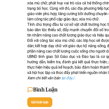
xóa mù chữ; phát huy vai trò của cả hệ thống chính
trạng bỏ học. Cùng với đó, các địa phương tiếp tục
giáo viên phù hợp; tăng cường bồi dưỡng chuyên
làm công tác phổ cập giáo dục, xóa mù chữ.
Tỉnh chú trọng đầu tư cơ sở vật chất trường học 
bào dân tộc thiểu số; đẩy mạnh chuyển đổi số tro
tin nhằm nâng cao chất lượng giáo dục và hiệu qu
Đối với công tác xóa mù chữ, các lớp học sẽ được
dân; kết hợp dạy chữ với giáo dục kỹ năng sống, 
phần nâng cao chất lượng cuộc sống cho người d
UBND tỉnh giao Sở Giáo dục và Đào tạo là cơ qu
hướng dẫn, kiểm tra, đánh giá kết quả thực hiện;
thực hiện hiệu quả kế hoạch, bảo đảm hoàn thành
xã hội học tập và thúc đẩy phát triển nguồn nhân l
Xem chi tiết văn bản
tại đây./.
Bình Luận
Gửi bình luận