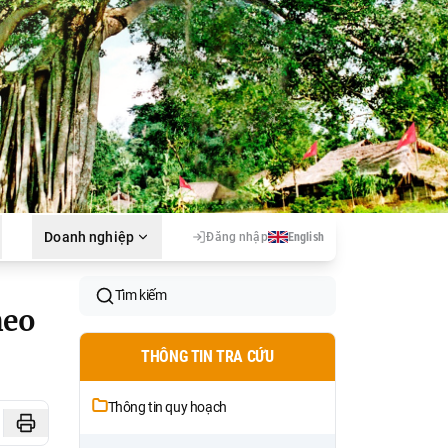
Doanh nghiệp
Đăng nhập
English
Tìm kiếm
heo
THÔNG TIN TRA CỨU
Thông tin quy hoạch