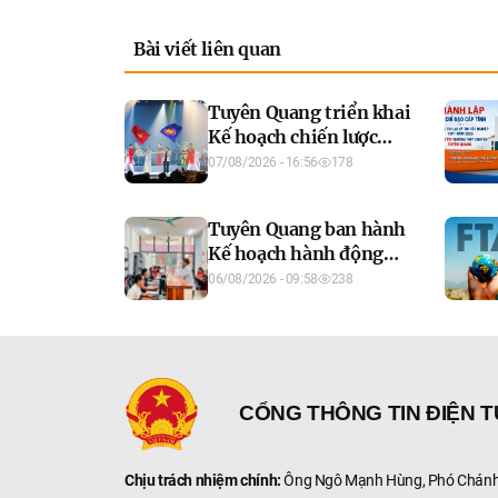
Bài viết liên quan
Tuyên Quang triển khai
Kế hoạch chiến lược
Cộng đồng Văn hóa -
07/08/2026 - 16:56
178
Xã hội ASEAN giai đoạn
2026-2035
Tuyên Quang ban hành
Kế hoạch hành động
phát triển công dân số,
06/08/2026 - 09:58
238
thúc đẩy chuyển đổi số
toàn diện
CỔNG THÔNG TIN ĐIỆN 
Chịu trách nhiệm chính:
Ông Ngô Mạnh Hùng, Phó Chánh 