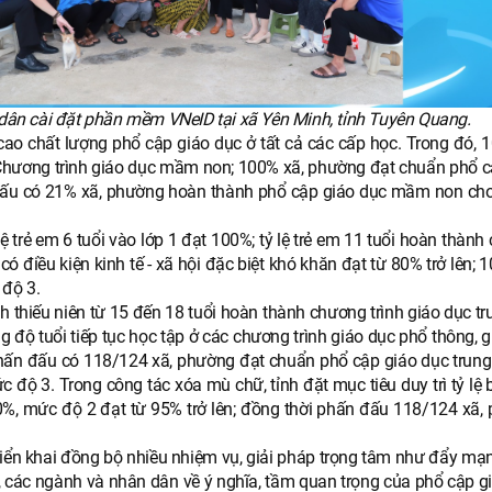
dân cài đặt phần mềm VNeID tại xã Yên Minh, tỉnh Tuyên Quang.
 cao chất lượng phổ cập giáo dục ở tất cả các cấp học. Trong đó, 
Chương trình giáo dục mầm non; 100% xã, phường đạt chuẩn phổ c
đấu có 21% xã, phường hoàn thành phổ cập giáo dục mầm non cho
 lệ trẻ em 6 tuổi vào lớp 1 đạt 100%; tỷ lệ trẻ em 11 tuổi hoàn thàn
 có điều kiện kinh tế - xã hội đặc biệt khó khăn đạt từ 80% trở lên; 
 độ 3.
anh thiếu niên từ 15 đến 18 tuổi hoàn thành chương trình giáo dục t
ng độ tuổi tiếp tục học tập ở các chương trình giáo dục phổ thông, 
hấn đấu có 118/124 xã, phường đạt chuẩn phổ cập giáo dục trung
ộ 3. Trong công tác xóa mù chữ, tỉnh đặt mục tiêu duy trì tỷ lệ b
0%, mức độ 2 đạt từ 95% trở lên; đồng thời phấn đấu 118/124 xã,
 triển khai đồng bộ nhiều nhiệm vụ, giải pháp trọng tâm như đẩy m
, các ngành và nhân dân về ý nghĩa, tầm quan trọng của phổ cập gi