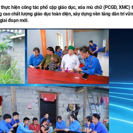
hực hiện công tác phổ cập giáo dục, xóa mù chữ (PCGD, XMC) t
 cao chất lượng giáo dục toàn diện, xây dựng nền tảng dân trí vữn
giai đoạn mới.