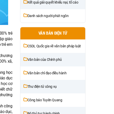
Kết quả giải quyết khiếu nại, tố cáo
Danh sách người phát ngôn
100% trẻ
VĂN BẢN ĐIỆN TỬ
ập giáo
 trẻ em
CSDL Quốc gia về văn bản pháp luật
h chương
Văn bản của Chính phủ
100% xã,
rung học
Văn bản chỉ đạo điều hành
giáo dục
 học cơ
Thư điện tử công vụ
iết chữ
 phường
Công báo Tuyên Quang
ạnh công
áo dục,
Bộ thủ tục hành chính