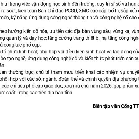
 trị trong việc vận động học sinh đến trường, duy trì sĩ số và hạn 
 rà soát, kiện toàn Ban Chỉ đạo PCGD, XMC các cấp; bố trí, sắp xếp
 môn, kỹ năng ứng dụng công nghệ thông tin và công nghệ số cho 
theo hướng kiên cố hóa, ưu tiên các địa bàn vùng sâu, vùng xa, vù
ng quản lý và dạy học; tăng cường trang thiết bị, hạ tầng công ng
ả công tác phổ cập.
 tổ chức linh hoạt, phù hợp với điều kiện sinh hoạt và lao động c
đào tạo nghề, ứng dụng công nghệ số và kiến thức phát triển sản x
ân.
an thường trực, chủ trì tham mưu triển khai các nhiệm vụ chuy
 phối hợp với các sở, ngành, đoàn thể và chính quyền địa phương 
 các chỉ tiêu phổ cập giáo dục, xóa mù chữ năm 2026, góp phần x
ực chất lượng cao trên địa bàn tỉnh.
Biên tập viên Cổng TT