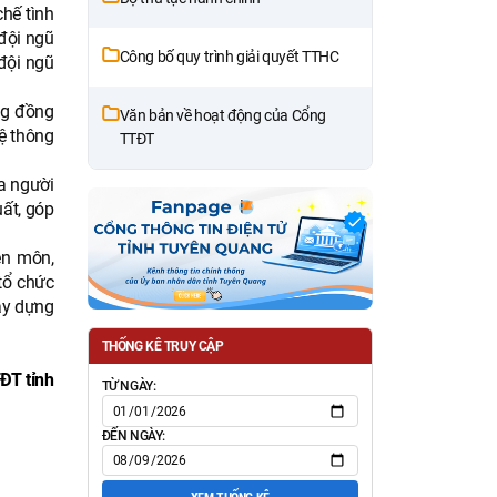
chế tình
 đội ngũ
Công bố quy trình giải quyết TTHC
đội ngũ
ng đồng
Văn bản về hoạt động của Cổng
hệ thông
TTĐT
ủa người
uất, góp
ên môn,
tổ chức
ây dựng
THỐNG KÊ TRUY CẬP
ĐT tỉnh
TỪ NGÀY:
ĐẾN NGÀY: