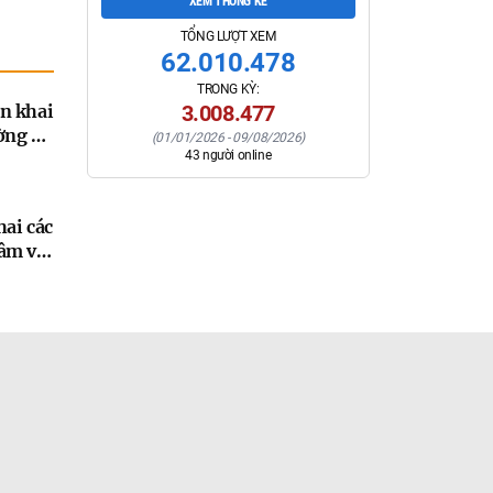
XEM THỐNG KÊ
TỔNG LƯỢT XEM
62.010.478
TRONG KỲ:
n khai
3.008.477
ờng sự
(
01/01/2026
-
09/08/2026
)
43
người online
g đối
m
đến
hai các
âm về
ghệ,
và
tháng