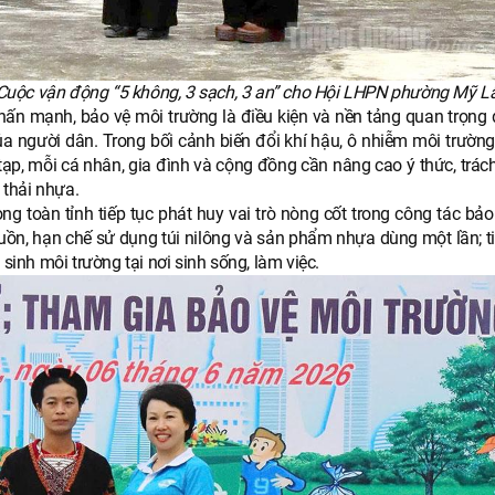
i Cuộc vận động “5 không, 3 sạch, 3 an” cho Hội LHPN phường Mỹ L
nhấn mạnh, bảo vệ môi trường là điều kiện và nền tảng quan trọng 
a người dân. Trong bối cảnh biến đổi khí hậu, ô nhiễm môi trường
tạp, mỗi cá nhân, gia đình và cộng đồng cần nâng cao ý thức, trác
 thải nhựa.
ng toàn tỉnh tiếp tục phát huy vai trò nòng cốt trong công tác bả
nguồn, hạn chế sử dụng túi nilông và sản phẩm nhựa dùng một lần; t
sinh môi trường tại nơi sinh sống, làm việc.