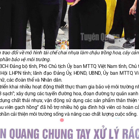
 trao đổi về mô hình tái chế chai nhựa làm chậu trồng hoa, cây cản
phần bảo vệ môi trường.
 BCH Đảng bộ tỉnh, Phó Chủ tịch Ủy ban MTTQ Việt Nam tỉnh, Chủ t
ực Hội LHPN tỉnh; lãnh đạo Đảng Ủy, HĐND, UBND, Ủy ban MTTQ V
nữ, các đoàn thể và Nhân dân.
iển khai nhiều hoạt động thiết thực tham gia bảo vệ môi trường n
3 sạch”; xây dựng các tuyến đường hoa, đoạn đường tự quản xanh -
sử dụng chất thải nhựa; vận động sử dụng các sản phẩm thân thiện 
u viên gạch hồng” đã hỗ trợ nhiều hộ gia đình hội viên có hoàn c
phần cải thiện môi trường sống và nâng cao chất lượng cuộc sống.