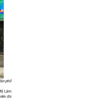
 dân phố
 Mỹ Lâm
viên chi