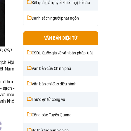
Kết quả giải quyết khiếu nại, tố cáo
Danh sách người phát ngôn
VĂN BẢN ĐIỆN TỬ
h, góp
CSDL Quốc gia về văn bản pháp luật
ịch Hội
Văn bản của Chính phủ
iệt Nam
hư thực
Văn bản chỉ đạo điều hành
 sạch -
với môi
Thư điện tử công vụ
ảnh khó
Công báo Tuyên Quang
Bộ thủ tục hành chính