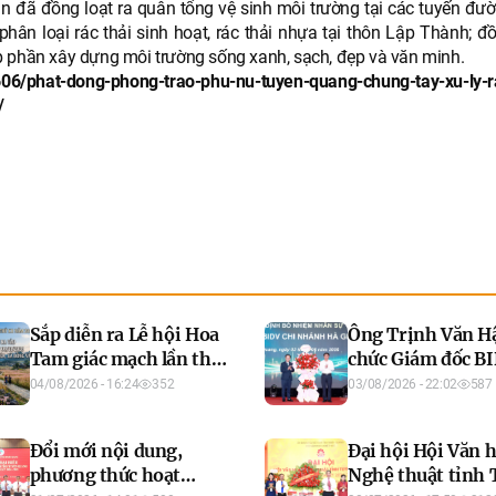
n đã đồng loạt ra quân tổng vệ sinh môi trường tại các tuyến đườ
ân loại rác thải sinh hoạt, rác thải nhựa tại thôn Lập Thành; đồ
p phần xây dựng môi trường sống xanh, sạch, đẹp và văn minh.
06/phat-dong-phong-trao-phu-nu-tuyen-quang-chung-tay-xu-ly-r
/
Sắp diễn ra Lễ hội Hoa
Ông Trịnh Văn H
Tam giác mạch lần thứ
chức Giám đốc B
XII năm 2026 với chủ
Chi nhánh Hà Gi
04/08/2026 - 16:24
352
03/08/2026 - 22:02
587
đề “Âm vang miền đá”
Đổi mới nội dung,
Đại hội Hội Văn 
phương thức hoạt
Nghệ thuật tỉnh 