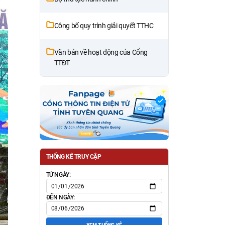
Công bố quy trình giải quyết TTHC
Văn bản về hoạt động của Cổng
TTĐT
THỐNG KÊ TRUY CẬP
TỪ NGÀY:
ĐẾN NGÀY: