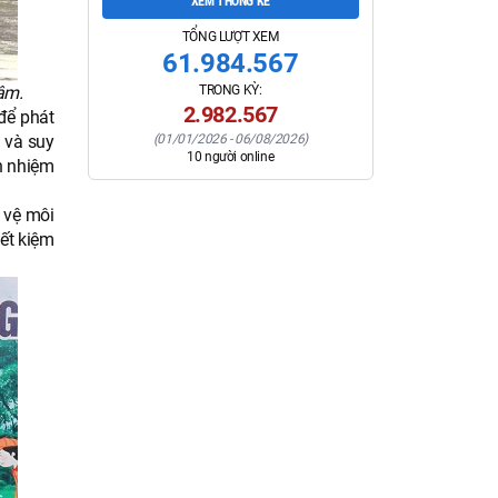
XEM THỐNG KÊ
TỔNG LƯỢT XEM
61.984.567
âm.
TRONG KỲ:
2.982.567
để phát
 và suy
(
01/01/2026
-
06/08/2026
)
10
người online
h nhiệm
o vệ môi
iết kiệm