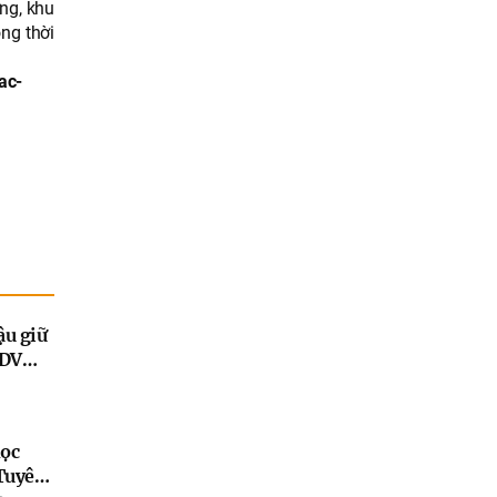
ng, khu
ng thời
ac-
ậu giữ
IDV
ang
học
Tuyên