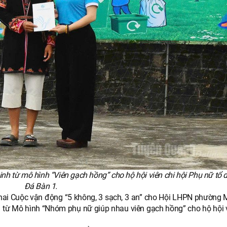
sinh từ mô hình “Viên gạch hồng” cho hộ hội viên chi hội Phụ nữ tổ
Đá Bàn 1.
n khai Cuộc vận động “5 không, 3 sạch, 3 an” cho Hội LHPN phường
inh từ Mô hình “Nhóm phụ nữ giúp nhau viên gạch hồng” cho hộ hội 