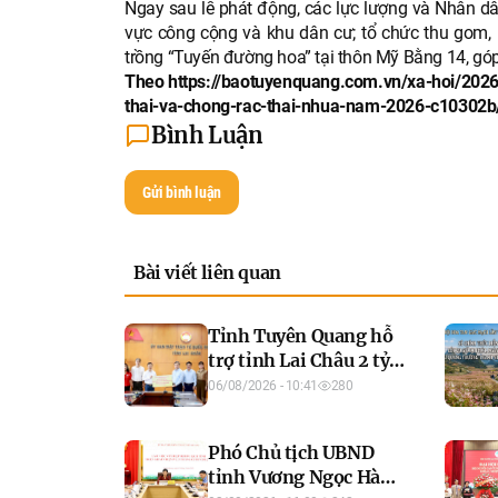
Ngay sau lễ phát động, các lực lượng và Nhân dâ
vực công cộng và khu dân cư; tổ chức thu gom, ph
trồng “Tuyến đường hoa” tại thôn Mỹ Bằng 14, gó
Theo https://baotuyenquang.com.vn/xa-hoi/2026
thai-va-chong-rac-thai-nhua-nam-2026-c10302b
Bình Luận
Gửi bình luận
Bài viết liên quan
Tỉnh Tuyên Quang hỗ
trợ tỉnh Lai Châu 2 tỷ
đồng khắc phục hậu
06/08/2026 - 10:41
280
quả thiên tai
Phó Chủ tịch UBND
tỉnh Vương Ngọc Hà