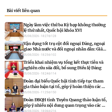
Bài viết liên quan
Ngày làm việc thứ ba Kỳ họp không thường
lệ thứ nhất, Quốc hội khóa XVI
05/08/2026 - 18:27
128
Vận dụng tốt trụ cột đối ngoại Đảng, ngoại
giao Nhà nước và đối ngoại nhân dân: Giá
trị cốt lõi để phát triển
05/08/2026 - 18:25
102
Triển khai nhiệm vụ tổng kết thực tiễn và
nghiên cứu sửa đổi, bổ sung Điều lệ Đảng
05/08/2026 - 18:24
114
Đoàn đại biểu Quốc hội tỉnh tiếp tục tham
gia thảo luận tại tổ, góp ý hoàn thiện các dự
án luật và dự thảo nghị quyết
05/08/2026 - 11:25
150
Đoàn ĐBQH tỉnh Tuyên Quang thảo luận tổ,
góp ý nhiều nội dung quan trọng vào các dự
án luật
04/08/2026 - 18:06
216