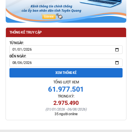
THỐNG KÊ TRUY CẬP
TỪ NGÀY:
ĐẾN NGÀY:
XEM THỐNG KÊ
TỔNG LƯỢT XEM
61.977.501
TRONG KỲ:
2.975.490
(
01/01/2026
-
06/08/2026
)
35
người online