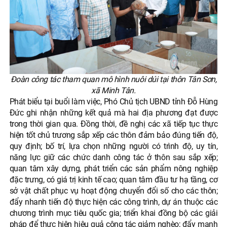
Đoàn công tác tham quan mô hình nuôi dúi tại thôn Tân Sơn,
xã Minh Tân.
Phát biểu tại buổi làm việc, Phó Chủ tịch UBND tỉnh Đỗ Hùng
Đức ghi nhận những kết quả mà hai địa phương đạt được
trong thời gian qua. Đồng thời, đề nghị các xã tiếp tục thực
hiện tốt chủ trương sắp xếp các thôn đảm bảo đúng tiến độ,
quy định; bố trí, lựa chọn những người có trình độ, uy tín,
năng lực giữ các chức danh công tác ở thôn sau sắp xếp;
quan tâm xây dựng, phát triển các sản phẩm nông nghiệp
đặc trưng, có giá trị kinh tế cao; quan tâm đầu tư hạ tầng, cơ
sở vật chất phục vụ hoạt động chuyển đổi số cho các thôn;
đẩy nhanh tiến độ thực hiện các công trình, dự án thuộc các
chương trình mục tiêu quốc gia; triển khai đồng bộ các giải
pháp để thực hiện hiệu quả công tác giảm nghèo; đẩy mạnh