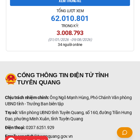
XEM THỐNG KÊ
TỔNG LƯỢT XEM
62.010.801
TRONG KỲ:
3.008.793
(
01/01/2026
-
09/08/2026
)
34
người online
CỔNG THÔNG TIN ĐIỆN TỬ TỈNH
TUYÊN QUANG
Chịu trách nhiệm chính:
Ông Ngô Mạnh Hùng, Phó Chánh Văn phòng
UBND tỉnh - Trưởng Ban biên tập
Trụ sở:
Văn phòng UBND tỉnh Tuyên Quang, số 160, đường Trần Hưng
Đạo, phường Minh Xuân, tỉnh Tuyên Quang
Điện thoại:
0207.6251.929
Email:
congttdt@tuyenquang.gov.vn