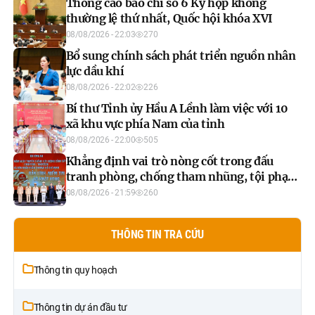
Thông cáo báo chí số 6 Kỳ họp không
thường lệ thứ nhất, Quốc hội khóa XVI
08/08/2026 - 22:03
270
Bổ sung chính sách phát triển nguồn nhân
lực dầu khí
08/08/2026 - 22:02
226
Bí thư Tỉnh ủy Hầu A Lềnh làm việc với 10
xã khu vực phía Nam của tỉnh
08/08/2026 - 22:00
505
Khẳng định vai trò nòng cốt trong đấu
tranh phòng, chống tham nhũng, tội phạm
kinh tế
08/08/2026 - 21:59
260
THÔNG TIN TRA CỨU
Thông tin quy hoạch
Thông tin dự án đầu tư