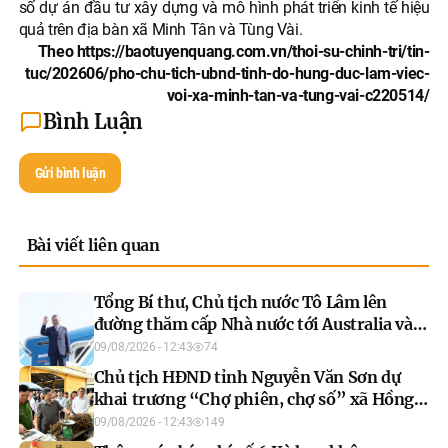
số dự án đầu tư xây dựng và mô hình phát triển kinh tế hiệu
quả trên địa bàn xã Minh Tân và Tùng Vài.
Theo https://baotuyenquang.com.vn/thoi-su-chinh-tri/tin-
tuc/202606/pho-chu-tich-ubnd-tinh-do-hung-duc-lam-viec-
voi-xa-minh-tan-va-tung-vai-c220514/
Bình Luận
Gửi bình luận
Bài viết liên quan
Tổng Bí thư, Chủ tịch nước Tô Lâm lên
đường thăm cấp Nhà nước tới Australia và
New Zealand
09/08/2026 - 12:43
74
Chủ tịch HĐND tỉnh Nguyễn Văn Sơn dự
khai trương “Chợ phiên, chợ số” xã Hồng
Thái
09/08/2026 - 12:43
149