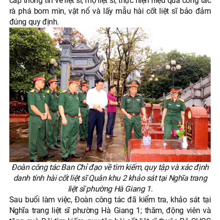
cấp thông tin về liệt sĩ, mộ liệt sĩ; thực hiện hiệu quả công tác
rà phá bom mìn, vật nổ và lấy mẫu hài cốt liệt sĩ bảo đảm
đúng quy định.
Đoàn công tác Ban Chỉ đạo về tìm kiếm, quy tập và xác định
danh tính hài cốt liệt sĩ Quân khu 2 khảo sát tại Nghĩa trang
liệt sĩ phường Hà Giang 1.
Sau buổi làm việc, Đoàn công tác đã kiểm tra, khảo sát tại
Nghĩa trang liệt sĩ phường Hà Giang 1; thăm, động viên và