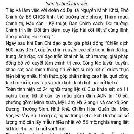
luận tại buổi làm việc.
Tiếp và làm việc với đoàn có Đại tá Nguyễn Minh Khôi, Phó
Chính ủy Bộ CHQS tỉnh; thủ trưởng các phòng Tham mưu,
Chính trị, Hậu cần - Kỹ thuật; Ban Chính sách; Đội trưởng,
Chính trị viên Đội tìm kiếm, quy tập hài cốt liệt sĩ cùng lãnh
đạo phường Hà Giang 1.
Ngay sau khi Ban Chỉ đạo quốc gia phát động “Chiến dịch
500 ngày đêm”, cấp ủy, chính quyền các cấp trong tỉnh đã tập
trung lãnh đạo, chỉ đạo triển khai nhiều chủ trương, giải pháp
đồng bộ với quyết tâm chính trị cao. Công tác tuyên truyền,
khảo sát, xác minh thông tin về liệt sĩ, mộ liệt sĩ được thực
hiện bằng nhiều hình thức, góp phần nâng cao hiệu quả công
tác tìm kiếm, quy tập và xác định danh tính hài cốt liệt sĩ.
Toàn tỉnh hiện có 24 nghĩa trang liệt sĩ. Qua khảo sát, có 11
nghĩa trang liệt sĩ cần lấy mẫu giám định ADN tại 10 xã,
phường gồm: Minh Xuân, Mỹ Lâm, Hà Giang 1 và các xã Sơn
Dương, Trường Sinh, Nhữ Khê, Chiêm Hóa, Quản Bạ, Mèo
Vạc, Pà Vầy Sủ. Trong đó, nghĩa trang liệt sĩ Sơn Dương có số
lượng mộ cần lấy mẫu nhiều nhất với 56 mộ; nghĩa trang liệt
sĩ Hào Phú có ít nhất với 1 mộ.