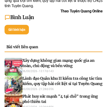
tặng quà Đội tìm kiếm, quy tập hài cốt liệt sĩ thuộc Bộ CHQS
tỉnh Tuyên Quang.
Theo Tuyên Quang Online
Bình Luận
Gửi bình luận
Bài viết liên quan
Xây dựng không gian mạng quốc gia an
toàn, chủ động và bền vững
06/08/2026 - 13:17
143
Lãnh đạo Quân khu II kiểm tra công tác tìm
kiếm, quy tập hài cốt liệt sĩ tại Tuyên Quang
03/08/2026 - 21:28
356
Phát huy sức mạnh "4 tại chỗ" trong ứng
phó thiên tai