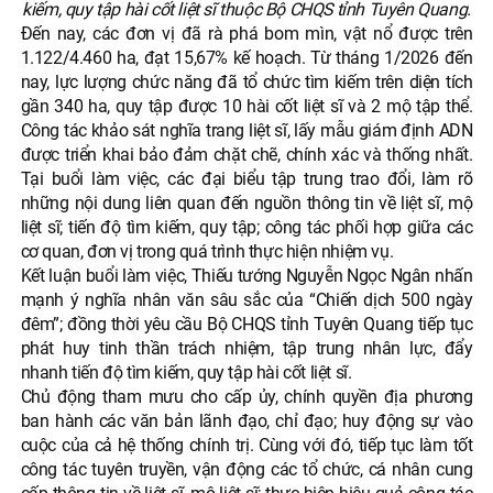
kiếm, quy tập hài cốt liệt sĩ thuộc Bộ CHQS tỉnh Tuyên Quang.
Đến nay, các đơn vị đã rà phá bom mìn, vật nổ được trên
1.122/4.460 ha, đạt 15,67% kế hoạch. Từ tháng 1/2026 đến
nay, lực lượng chức năng đã tổ chức tìm kiếm trên diện tích
gần 340 ha, quy tập được 10 hài cốt liệt sĩ và 2 mộ tập thể.
Công tác khảo sát nghĩa trang liệt sĩ, lấy mẫu giám định ADN
được triển khai bảo đảm chặt chẽ, chính xác và thống nhất.
Tại buổi làm việc, các đại biểu tập trung trao đổi, làm rõ
những nội dung liên quan đến nguồn thông tin về liệt sĩ, mộ
liệt sĩ; tiến độ tìm kiếm, quy tập; công tác phối hợp giữa các
cơ quan, đơn vị trong quá trình thực hiện nhiệm vụ.
Kết luận buổi làm việc, Thiếu tướng Nguyễn Ngọc Ngân nhấn
mạnh ý nghĩa nhân văn sâu sắc của “Chiến dịch 500 ngày
đêm”; đồng thời yêu cầu Bộ CHQS tỉnh Tuyên Quang tiếp tục
phát huy tinh thần trách nhiệm, tập trung nhân lực, đẩy
nhanh tiến độ tìm kiếm, quy tập hài cốt liệt sĩ.
Chủ động tham mưu cho cấp ủy, chính quyền địa phương
ban hành các văn bản lãnh đạo, chỉ đạo; huy động sự vào
cuộc của cả hệ thống chính trị. Cùng với đó, tiếp tục làm tốt
công tác tuyên truyền, vận động các tổ chức, cá nhân cung