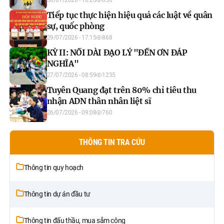
30/07/2026 - 10:26
856
Tiếp tục thực hiện hiệu quả các luật về quân
sự, quốc phòng
29/07/2026 - 17:15
868
KỲ II: NỐI DÀI ĐẠO LÝ "ĐỀN ƠN ĐÁP
NGHĨA"
27/07/2026 - 08:59
1235
Tuyên Quang đạt trên 80% chỉ tiêu thu
nhận ADN thân nhân liệt sĩ
26/07/2026 - 09:08
760
THÔNG TIN TRA CỨU
Thông tin quy hoạch
Thông tin dự án đầu tư
Thông tin đấu thầu, mua sắm công