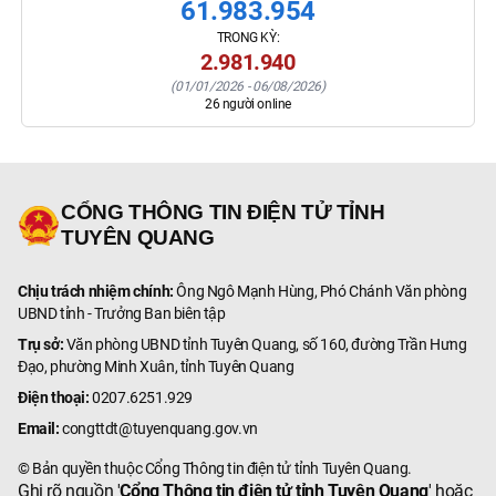
61.983.954
TRONG KỲ:
2.981.940
(
01/01/2026
-
06/08/2026
)
26
người online
CỔNG THÔNG TIN ĐIỆN TỬ TỈNH
TUYÊN QUANG
Chịu trách nhiệm chính:
Ông Ngô Mạnh Hùng, Phó Chánh Văn phòng
UBND tỉnh - Trưởng Ban biên tập
Trụ sở:
Văn phòng UBND tỉnh Tuyên Quang, số 160, đường Trần Hưng
Đạo, phường Minh Xuân, tỉnh Tuyên Quang
Điện thoại:
0207.6251.929
Email:
congttdt@tuyenquang.gov.vn
© Bản quyền thuộc Cổng Thông tin điện tử tỉnh Tuyên Quang.
Ghi rõ nguồn '
Cổng Thông tin điện tử tỉnh Tuyên Quang
' hoặc