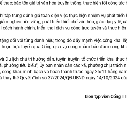
hao; bảo tồn giá trị văn hóa truyền thống; thực hiện tốt công tác 
hí tập trung đánh giá toàn diện việc thực hiện nhiệm vụ phát triển k
iảm nghèo bền vững; phát triển thiết chế văn hóa, giáo dục, y tế; 
cách hành chính, triển khai dịch vụ công trực tuyến và thực hiện 
t tặng đối với từng danh hiệu; trong đó đẩy mạnh việc công khai lấ
iện hoặc trực tuyến qua Cổng dịch vụ công nhằm bảo đảm công kha
 Du lịch chủ trì hướng dẫn, tuyên truyền, tổ chức triển khai thực 
ã, phường tiêu biểu”; Ủy ban nhân dân các xã, phường chịu trách n
 công khai, minh bạch và hoàn thành trước ngày 25/11 hằng năm
6 và thay thế Quyết định số 37/2024/QĐ-UBND ngày 14/10/2024 c
Biên tập viên Cổng TT