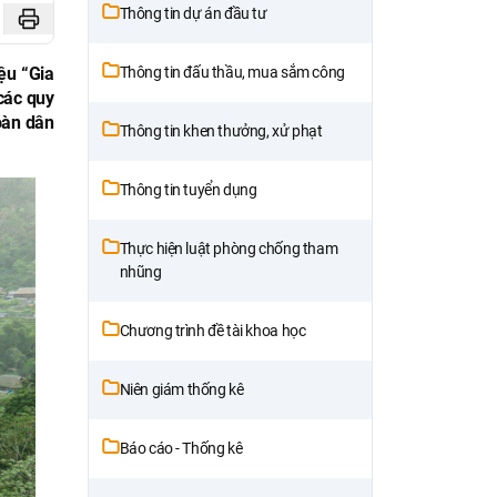
Thông tin dự án đầu tư
ệu “Gia
Thông tin đấu thầu, mua sắm công
các quy
oàn dân
Thông tin khen thưởng, xử phạt
Thông tin tuyển dụng
Thực hiện luật phòng chống tham
nhũng
Chương trình đề tài khoa học
Niên giám thống kê
Báo cáo - Thống kê