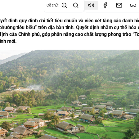
Cỡ chữ
:
 định quy định chi tiết tiêu chuẩn và việc xét tặng các danh hi
phường tiêu biểu” trên địa bàn tỉnh. Quyết định nhằm cụ thể hóa 
 định của Chính phủ, góp phần nâng cao chất lượng phong trào “T
ình mới.