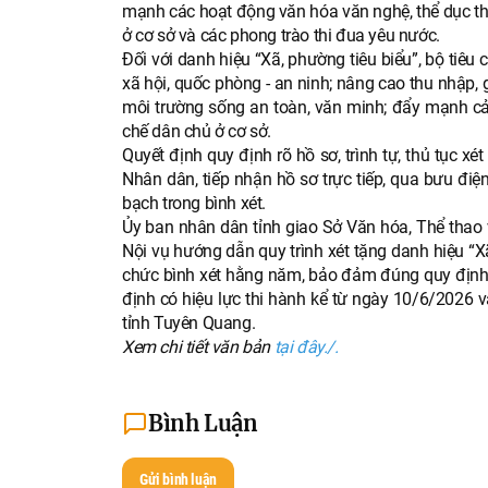
mạnh các hoạt động văn hóa văn nghệ, thể dục thể t
ở cơ sở và các phong trào thi đua yêu nước.
Đối với danh hiệu “Xã, phường tiêu biểu”, bộ tiêu c
xã hội, quốc phòng - an ninh; nâng cao thu nhập, g
môi trường sống an toàn, văn minh; đẩy mạnh cải 
chế dân chủ ở cơ sở.
Quyết định quy định rõ hồ sơ, trình tự, thủ tục xé
Nhân dân, tiếp nhận hồ sơ trực tiếp, qua bưu đ
bạch trong bình xét.
Ủy ban nhân dân tỉnh giao Sở Văn hóa, Thể thao và
Nội vụ hướng dẫn quy trình xét tặng danh hiệu “X
chức bình xét hằng năm, bảo đảm đúng quy định,
định có hiệu lực thi hành kể từ ngày 10/6/202
tỉnh Tuyên Quang.
Xem chi tiết văn bản
tại đây./.
Bình Luận
Gửi bình luận