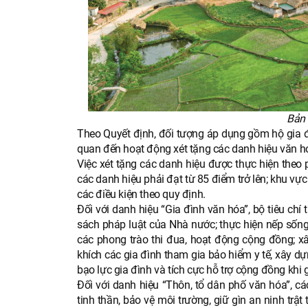
Bản 
Theo Quyết định, đối tượng áp dụng gồm hộ gia đì
quan đến hoạt động xét tặng các danh hiệu văn hó
Việc xét tặng các danh hiệu được thực hiện theo 
các danh hiệu phải đạt từ 85 điểm trở lên; khu vực 
các điều kiện theo quy định.
Đối với danh hiệu “Gia đình văn hóa”, bộ tiêu ch
sách pháp luật của Nhà nước; thực hiện nếp sống 
các phong trào thi đua, hoạt động cộng đồng; x
khích các gia đình tham gia bảo hiểm y tế, xây dự
bạo lực gia đình và tích cực hỗ trợ cộng đồng khi
Đối với danh hiệu “Thôn, tổ dân phố văn hóa”, các
tinh thần, bảo vệ môi trường, giữ gìn an ninh tr