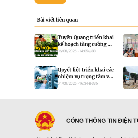
Bài viết liên quan
Tuyên Quang triển khai
kế hoạch tăng cường sự
lãnh đạo của Đảng đối
06/08/2026 - 14:05
88
với công tác giảm
nghèo bền vững đến
Quyết liệt triển khai các
năm 2030
nhiệm vụ trọng tâm về
khoa học, công nghệ,
01/08/2026 - 16:34
336
đổi mới sáng tạo và
chuyển đổi số 6 tháng
cuối năm 2026
CỔNG THÔNG TIN ĐIỆN 