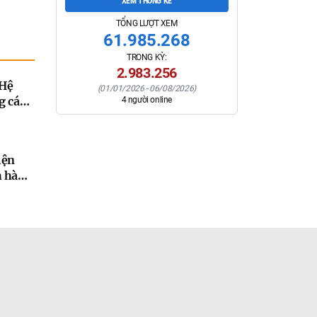
XEM THỐNG KÊ
TỔNG LƯỢT XEM
61.985.268
TRONG KỲ:
2.983.256
 Hệ
(
01/01/2026
-
06/08/2026
)
g các
4
người online
26 -
đến
iện
h hành