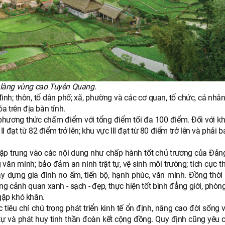
làng vùng cao Tuyên Quang.
nh; thôn, tổ dân phố; xã, phường và các cơ quan, tổ chức, cá nhân
a trên địa bàn tỉnh.
phương thức chấm điểm với tổng điểm tối đa 100 điểm. Đối với khu
II đạt từ 82 điểm trở lên; khu vực III đạt từ 80 điểm trở lên và phải
í tập trung vào các nội dung như chấp hành tốt chủ trương của Đản
văn minh; bảo đảm an ninh trật tự, vệ sinh môi trường; tích cực t
ây dựng gia đình no ấm, tiến bộ, hạnh phúc, văn minh. Đồng thời
ng cảnh quan xanh - sạch - đẹp, thực hiện tốt bình đẳng giới, phò
 gặp khó khăn.
 tiêu chí chú trọng phát triển kinh tế ổn định, nâng cao đời sống
ật tự và phát huy tinh thần đoàn kết cộng đồng. Quy định cũng yêu