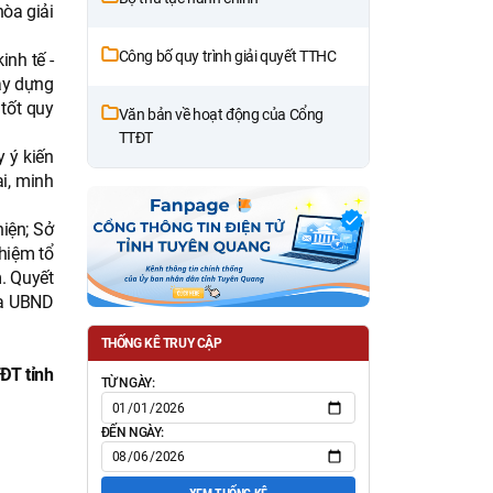
hòa giải
Công bố quy trình giải quyết TTHC
inh tế -
xây dựng
tốt quy
Văn bản về hoạt động của Cổng
TTĐT
y ý kiến
i, minh
hiện; Sở
hiệm tổ
. Quyết
ủa UBND
THỐNG KÊ TRUY CẬP
ĐT tỉnh
TỪ NGÀY:
ĐẾN NGÀY: