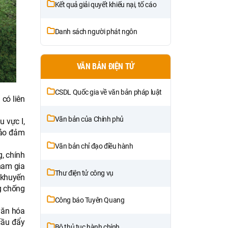
Kết quả giải quyết khiếu nại, tố cáo
Danh sách người phát ngôn
VĂN BẢN ĐIỆN TỬ
CSDL Quốc gia về văn bản pháp luật
 có liên
Văn bản của Chính phủ
 vực I,
 bảo đảm
Văn bản chỉ đạo điều hành
g, chính
ham gia
Thư điện tử công vụ
 khuyến
ng chống
Công báo Tuyên Quang
 văn hóa
 cầu đẩy
Bộ thủ tục hành chính