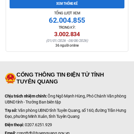
XEM THỐNG KÊ
TỔNG LƯỢT XEM
62.004.855
TRONG KỲ:
3.002.834
(
01/01/2026
-
08/08/2026
)
36
người online
CỔNG THÔNG TIN ĐIỆN TỬ TỈNH
TUYÊN QUANG
Chịu trách nhiệm chính:
Ông Ngô Mạnh Hùng, Phó Chánh Văn phòng
UBND tỉnh - Trưởng Ban biên tập
Trụ sở:
Văn phòng UBND tỉnh Tuyên Quang, số 160, đường Trần Hưng
Đạo, phường Minh Xuân, tỉnh Tuyên Quang
Điện thoại:
0207.6251.929
Email:
congttdt@tuyenquang.gov.vn