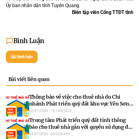
Ủy ban nhân dân tỉnh Tuyên Quang.
Biên tập viên Cổng TTĐT tỉnh
Bình Luận
Gửi bình luận
Bài viết liên quan
Thông báo về việc cho thuê nhà do Chi
nhánh Phát triển quỹ đất khu vực Yên Sơn
quản lý, khai thác năm 2026 (đợt 1)
22/07/2026 - 18:16
2422
Trung tâm Phát triển quỹ đất tỉnh thông
báo cho thuê nhà gắn với quyền sử dụng đất
đợt 1 năm 2026
14/07/2026 - 09:03
499