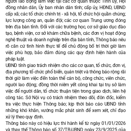
người lao động làm việc tại các cơ quan thuộc Tỉnh ủy, Hội
đồng nhân dân, Ủy ban nhân dân tỉnh; cấp ủy, HĐND, UBND
cấp xã; các tổ chức chính trị - xã hội, tổ chức hội quần chúng;
lực lượng công an, quân đội; các cơ quan Trung ương đóng
trên địa bàn tỉnh. Đối với các trường học, cơ sở giáo dục đào
tạo, bệnh viện, cơ sở khám chữa bệnh, các đơn vị hoạt động
nghệ thuật và doanh nghiệp trên địa bàn tỉnh, Thông báo nêu
rõ căn cứ tình hình thực tế để chủ động bố trí thời giờ làm
việc phù hợp, bảo đảm đúng các quy định hiện hành của
pháp luật.
UBND tỉnh giao trách nhiệm cho các cơ quan, tổ chức, đơn vị,
địa phương tổ chức phổ biến, quán triệt và thông báo rộng rãi
thời giờ làm việc đến toàn thể cán bộ, công chức, viên chức,
người lao động; đồng thời niêm yết công khai tại trụ sở làm
việc để người dân, tổ chức thuận tiện trong giao dịch, liên hệ
công tác. Sở Nội vụ có trách nhiệm theo dõi, đôn đốc, kiểm
tra việc thực hiện Thông báo; kịp thời báo cáo UBND tỉnh
những khó khăn, vướng mắc phát sinh để xem xét, chỉ đạo
xử lý theo quy định.
Thông báo này có hiệu lực thi hành kể từ ngày 01/01/2026
và thay thế Thông báo số 37/TB-UBND ngày 23/9/2025 của