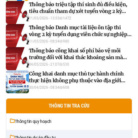
Thông báo triệu tập thí sinh đủ điều kiện,
tiêu chuẩn tham dự xét tuyển vòng 2 kỳ
tuyển dụng viên chức sự nghiệp Y tế năm
11/05/2026 - 13:33
1472
2025
Thông báo Danh mục tài liệu ôn tập thi
vòng 2 kỳ tuyển dụng viên chức sự nghiệp Y
tế năm 2025
11/05/2026 - 08:34
980
Thông báo công khai số phí bảo vệ môi
trường đối với khai thác khoáng sản mà
người nộp phí đã nộp năm 2025
04/05/2026 - 21:07
530
Công khai danh mục thủ tục hành chính
thực hiện không phụ thuộc vào địa giới
hành chính trong phạm vi tỉnh Tuyên
30/04/2026 - 08:34
608
Quang
THÔNG TIN TRA CỨU
Thông tin quy hoạch
Thông tin dự án đầu tư