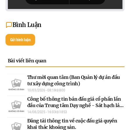
Bình Luận
Gửi bình luận
Bài viết liên quan
Thư mời quan tâm (Ban Quản lý dự án đầu
tư xây dựng công trình)
10/03/2026 - 08:18
800
Công bố thông tin bán đấu giá cổ phần lần
đầu của Trung tâm Dạy nghề - Sát hạch lái
xe
14/08/2025 - 16:03
1853
Đăng tải thông tin về cuộc đấu giá quyền
khai thác khoáng sản.