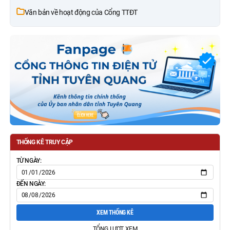
Văn bản về hoạt động của Cổng TTĐT
THỐNG KÊ TRUY CẬP
TỪ NGÀY:
ĐẾN NGÀY:
XEM THỐNG KÊ
TỔNG LƯỢT XEM