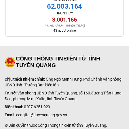
62.003.164
TRONG KỲ:
3.001.166
(
01/01/2026
-
08/08/2026
)
43
người online
CỔNG THÔNG TIN ĐIỆN TỬ TỈNH
TUYÊN QUANG
Chịu trách nhiệm chính:
Ông Ngô Mạnh Hùng, Phó Chánh Văn phòng
UBND tỉnh - Trưởng Ban biên tập
Trụ sở:
Văn phòng UBND tỉnh Tuyên Quang, số 160, đường Trần Hưng
Đạo, phường Minh Xuân, tỉnh Tuyên Quang
Điện thoại:
0207.6251.929
Email:
congttdt@tuyenquang.gov.vn
© Bản quyền thuộc Cổng Thông tin điện tử tỉnh Tuyên Quang.