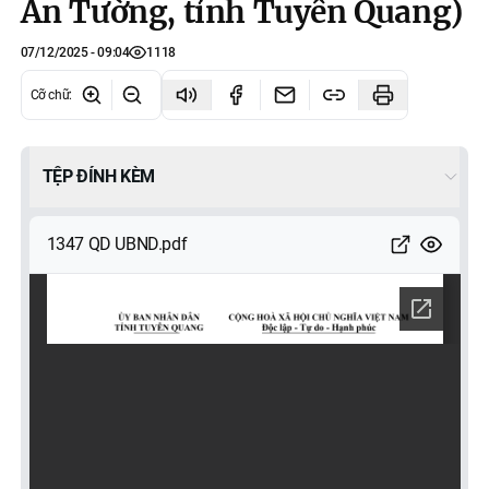
An Tường, tỉnh Tuyên Quang)
07/12/2025 - 09:04
1118
Cỡ chữ
:
TỆP ĐÍNH KÈM
1347 QD UBND.pdf