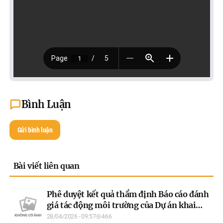
Bình Luận
Gửi bình luận
Bài viết liên quan
Phê duyệt kết quả thẩm định Báo cáo đánh
giá tác động môi trường của Dự án khai
thác, chế biến đá granit và đá phiến làm vật
28/04/2026 - 09:57
466