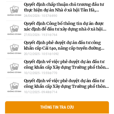
liệu xây dựng thông thường mỏ Thành
Quyết định chấp thuận chủ trương đầu tư
Công, xã Thành Long, huyện Hàm Yên (nay
thực hiện dự án Nhà ở xã hội Tân Hà,
là xã Thái Sơn), tỉnh Tuyên Quang
phường Minh Xuân, tỉnh Tuyên Quang.
24/04/2026 - 10:57
890
Quyết định Công bố thông tin dự án được
xác định để đầu tư xây dựng nhà ở xã hội
trên địa bàn tỉnh Tuyên Quang (đợt 3)
27/03/2026 - 19:31
764
Quyết định phê duyệt dự án đầu tư công
khẩn cấp Cải tạo, nâng cấp tuyến đường
cách mạng từ xã Tân Trào đến xã Trung
20/12/2025 - 10:51
1092
Yên, tỉnh Tuyên Quang
Quyết định về việc phê duyệt dự án đầu tư
công khẩn cấp Xây dựng Trường phổ thông
nội trú liên cấp Tiểu học và Trung học cơ sở
10/12/2025 - 15:55
770
Thanh Thủy
Quyết định về việc phê duyệt dự án đầu tư
công khẩn cấp Xây dựng Trường phổ thông
nội trú liên cấp Tiểu học và Trung học cơ sở
10/12/2025 - 09:48
714
Pà Vầy Sủ
THÔNG TIN TRA CỨU