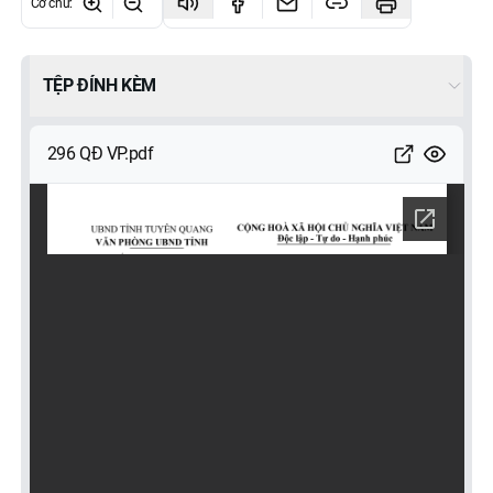
Cỡ chữ
:
TỆP ĐÍNH KÈM
296 QĐ VP.pdf