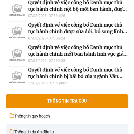
Quyết định về việc công bố Danh mục thủ
tỉnh Tuyên Quang
tục hành chính nội bộ mới ban hành, được
sửa đổi, bổ sung và bị bãi bỏ của ngành Nội
07/08/2026 - 07:53
26
vụ áp dụng trên địa bàn tỉnh
Quyết định về việc công bố Danh mục thủ
tục hành chính được sửa đổi, bổ sung lĩnh
vực Nghệ thuật biểu diễn của ngành Văn
07/08/2026 - 07:53
24
hóa, Thể thao và Du lịch áp dụng trên địa
Quyết định về việc công bố Danh mục thủ
bàn tỉnh Tuyên Quang
tục hành chính mới ban hành lĩnh vực giáo
dục và đào tạo thuộc hệ thống giáo dục
07/08/2026 - 07:53
28
quốc dân của ngành Giáo dục và Đào tạo áp
Quyết định về việc công bố Danh mục thủ
dụng trên địa bàn tỉnh Tuyên Quang
tục hành chính bị bãi bỏ của ngành Văn
hóa, Thể thao và Du lịch áp dụng trên địa
27/07/2026 - 07:36
687
bàn tỉnh Tuyên Quang
THÔNG TIN TRA CỨU
Thông tin quy hoạch
Thông tin dự án đầu tư