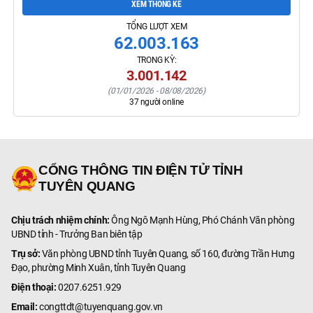
XEM THỐNG KÊ
TỔNG LƯỢT XEM
62.003.163
TRONG KỲ:
3.001.142
(
01/01/2026
-
08/08/2026
)
37
người online
CỔNG THÔNG TIN ĐIỆN TỬ TỈNH
TUYÊN QUANG
Chịu trách nhiệm chính:
Ông Ngô Mạnh Hùng, Phó Chánh Văn phòng
UBND tỉnh - Trưởng Ban biên tập
Trụ sở:
Văn phòng UBND tỉnh Tuyên Quang, số 160, đường Trần Hưng
Đạo, phường Minh Xuân, tỉnh Tuyên Quang
Điện thoại:
0207.6251.929
Email:
congttdt@tuyenquang.gov.vn