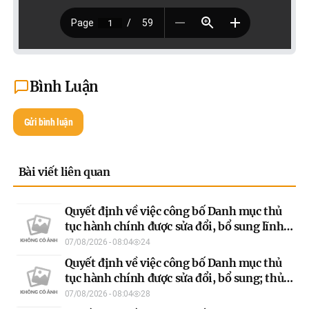
Bình Luận
Gửi bình luận
Bài viết liên quan
Quyết định về việc công bố Danh mục thủ
tục hành chính được sửa đổi, bổ sung lĩnh
vực an toàn bức xạ và hạt nhân của ngành
07/08/2026 - 08:04
24
Khoa học và Công nghệ áp dụng trên địa
Quyết định về việc công bố Danh mục thủ
bàn tỉnh Tuyên Quang
tục hành chính được sửa đổi, bổ sung; thủ
tục hành chính bị bãi bỏ lĩnh vực đăng kiểm
07/08/2026 - 08:04
28
của ngành Xây dựng áp dụng trên địa bàn