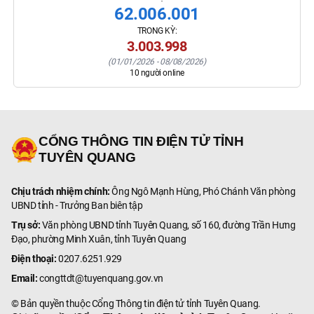
62.006.001
TRONG KỲ:
3.003.998
(
01/01/2026
-
08/08/2026
)
10
người online
CỔNG THÔNG TIN ĐIỆN TỬ TỈNH
TUYÊN QUANG
Chịu trách nhiệm chính:
Ông Ngô Mạnh Hùng, Phó Chánh Văn phòng
UBND tỉnh - Trưởng Ban biên tập
Trụ sở:
Văn phòng UBND tỉnh Tuyên Quang, số 160, đường Trần Hưng
Đạo, phường Minh Xuân, tỉnh Tuyên Quang
Điện thoại:
0207.6251.929
Email:
congttdt@tuyenquang.gov.vn
© Bản quyền thuộc Cổng Thông tin điện tử tỉnh Tuyên Quang.