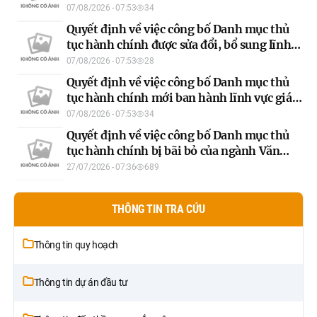
sửa đổi, bổ sung và bị bãi bỏ của ngành Nội
07/08/2026 - 07:53
34
vụ áp dụng trên địa bàn tỉnh
Quyết định về việc công bố Danh mục thủ
tục hành chính được sửa đổi, bổ sung lĩnh
vực Nghệ thuật biểu diễn của ngành Văn
07/08/2026 - 07:53
28
hóa, Thể thao và Du lịch áp dụng trên địa
Quyết định về việc công bố Danh mục thủ
bàn tỉnh Tuyên Quang
tục hành chính mới ban hành lĩnh vực giáo
dục và đào tạo thuộc hệ thống giáo dục
07/08/2026 - 07:53
34
quốc dân của ngành Giáo dục và Đào tạo áp
Quyết định về việc công bố Danh mục thủ
dụng trên địa bàn tỉnh Tuyên Quang
tục hành chính bị bãi bỏ của ngành Văn
hóa, Thể thao và Du lịch áp dụng trên địa
27/07/2026 - 07:36
689
bàn tỉnh Tuyên Quang
THÔNG TIN TRA CỨU
Thông tin quy hoạch
Thông tin dự án đầu tư