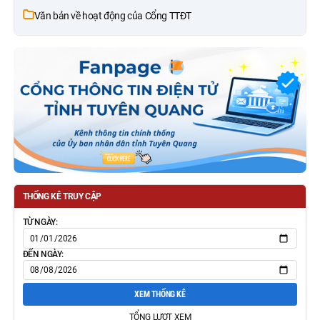
Văn bản về hoạt động của Cổng TTĐT
THỐNG KÊ TRUY CẬP
TỪ NGÀY:
ĐẾN NGÀY:
XEM THỐNG KÊ
TỔNG LƯỢT XEM