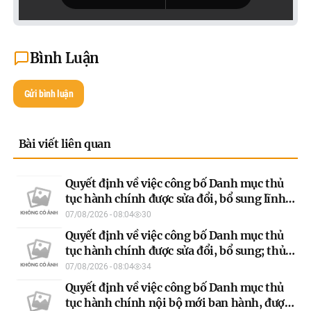
Bình Luận
Gửi bình luận
Bài viết liên quan
Quyết định về việc công bố Danh mục thủ
tục hành chính được sửa đổi, bổ sung lĩnh
vực an toàn bức xạ và hạt nhân của ngành
07/08/2026 - 08:04
30
Khoa học và Công nghệ áp dụng trên địa
Quyết định về việc công bố Danh mục thủ
bàn tỉnh Tuyên Quang
tục hành chính được sửa đổi, bổ sung; thủ
tục hành chính bị bãi bỏ lĩnh vực đăng kiểm
07/08/2026 - 08:04
34
của ngành Xây dựng áp dụng trên địa bàn
Quyết định về việc công bố Danh mục thủ
tỉnh Tuyên Quang
tục hành chính nội bộ mới ban hành, được