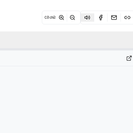
Cỡ chữ
: