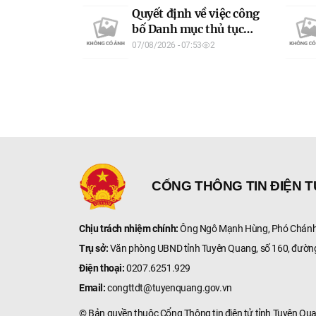
toàn bức xạ và hạt nhân
Quyết định về việc công
của ngành Khoa học và
bố Danh mục thủ tục
Công nghệ áp dụng
hành chính được sửa
07/08/2026 - 07:53
2
trên địa bàn tỉnh Tuyên
đổi, bổ sung lĩnh vực
Quang
Nghệ thuật biểu diễn
của ngành Văn hóa,
Thể thao và Du lịch áp
dụng trên địa bàn tỉnh
Tuyên Quang
CỔNG THÔNG TIN ĐIỆN 
Chịu trách nhiệm chính:
Ông Ngô Mạnh Hùng, Phó Chánh 
Trụ sở:
Văn phòng UBND tỉnh Tuyên Quang, số 160, đườn
Điện thoại:
0207.6251.929
Email:
congttdt@tuyenquang.gov.vn
© Bản quyền thuộc Cổng Thông tin điện tử tỉnh Tuyên Qu