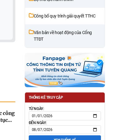
Công bố quy trình giải quyết TTHC
Văn bản về hoạt động của Cổng
TTĐT
THỐNG KÊ TRUY CẬP
TỪ NGÀY:
c công
tục
ĐẾN NGÀY:
ộ mới
a đổi,