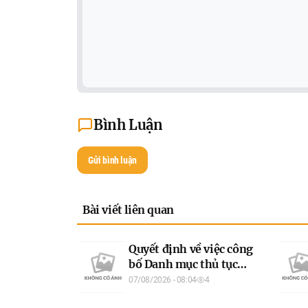
Bình Luận
Gửi bình luận
Bài viết liên quan
Quyết định về việc công
bố Danh mục thủ tục
hành chính được sửa
07/08/2026 - 08:04
4
đổi, bổ sung lĩnh vực an