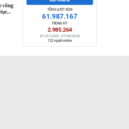
 bỏ của
XEM THỐNG KÊ
c công
 dụng
TỔNG LƯỢT XEM
tục
61.987.167
i bỏ
TRONG KỲ:
a,
2.985.264
ch áp
(
01/01/2026
-
07/08/2026
)
 tỉnh
122
người online