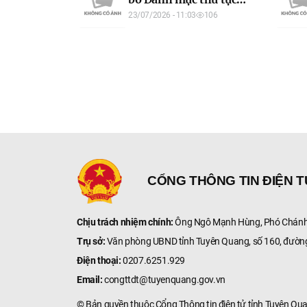
Tuyên Quang
hành chính thay thế
23/07/2026 - 11:03
106
lĩnh vực ứng phó sự cố
tràn dầu thuộc phạm vi
chức năng quản lý của
ngành Quốc phòng áp
dụng trên địa bàn tỉnh
Tuyên Quang
CỔNG THÔNG TIN ĐIỆN 
Chịu trách nhiệm chính:
Ông Ngô Mạnh Hùng, Phó Chánh 
Trụ sở:
Văn phòng UBND tỉnh Tuyên Quang, số 160, đườn
Điện thoại:
0207.6251.929
Email:
congttdt@tuyenquang.gov.vn
© Bản quyền thuộc Cổng Thông tin điện tử tỉnh Tuyên Qu