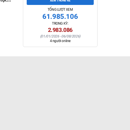
h Tuyên
XEM THỐNG KÊ
ban
TỔNG LƯỢT XEM
ố lĩnh
61.985.106
ông
TRONG KỲ:
trên
2.983.086
ên
(
01/01/2026
-
06/08/2026
)
4
người online