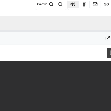
Cỡ chữ
: