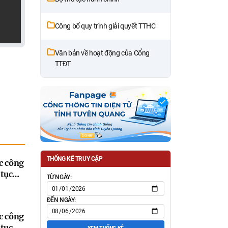
Công bố quy trình giải quyết TTHC
Văn bản về hoạt động của Cổng
TTĐT
THỐNG KÊ TRUY CẬP
c công
tục
TỪ NGÀY:
ban
ủa
ĐẾN NGÀY:
ệp và
c công
ụng
tục