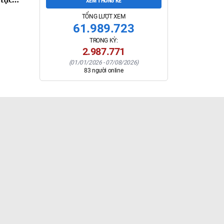
XEM THỐNG KÊ
i bỏ
TỔNG LƯỢT XEM
a,
61.989.723
ch áp
TRONG KỲ:
 tỉnh
2.987.771
(
01/01/2026
-
07/08/2026
)
83
người online