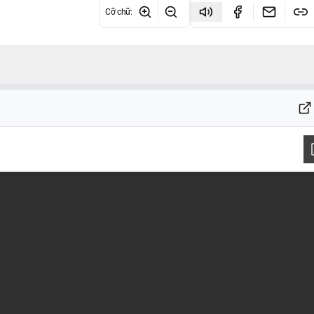
Cỡ chữ
: