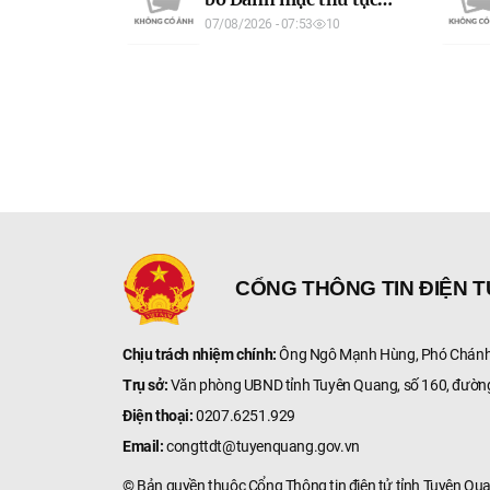
Công nghệ áp dụng
hành chính được sửa
07/08/2026 - 07:53
10
trên địa bàn tỉnh Tuyên
đổi, bổ sung lĩnh vực
Quang
Nghệ thuật biểu diễn
của ngành Văn hóa,
Thể thao và Du lịch áp
dụng trên địa bàn tỉnh
Tuyên Quang
CỔNG THÔNG TIN ĐIỆN 
Chịu trách nhiệm chính:
Ông Ngô Mạnh Hùng, Phó Chánh 
Trụ sở:
Văn phòng UBND tỉnh Tuyên Quang, số 160, đườn
Điện thoại:
0207.6251.929
Email:
congttdt@tuyenquang.gov.vn
© Bản quyền thuộc Cổng Thông tin điện tử tỉnh Tuyên Qu