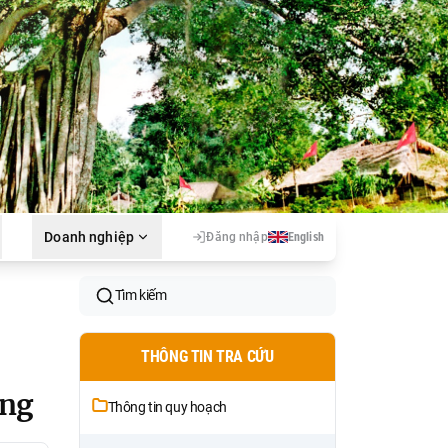
Doanh nghiệp
Đăng nhập
English
Tìm kiếm
THÔNG TIN TRA CỨU
ang
Thông tin quy hoạch