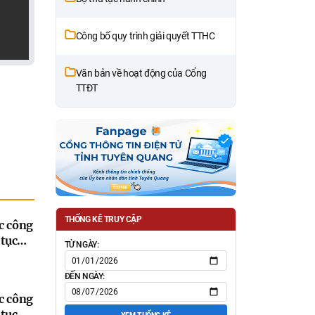
Công bố quy trình giải quyết TTHC
Văn bản về hoạt động của Cổng
TTĐT
THỐNG KÊ TRUY CẬP
c công
tục
TỪ NGÀY:
ộ mới
a đổi,
ĐẾN NGÀY:
 bỏ của
c công
 dụng
tục