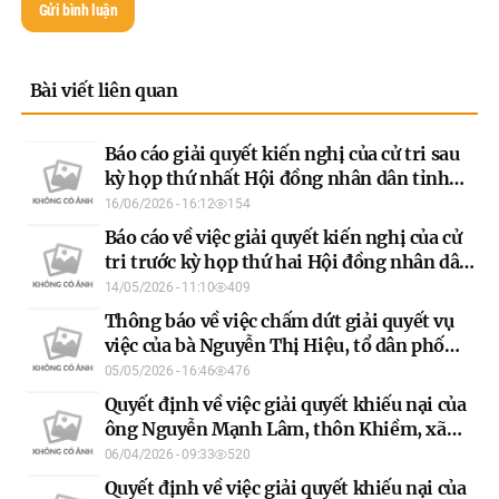
Gửi bình luận
Bài viết liên quan
Báo cáo giải quyết kiến nghị của cử tri sau
kỳ họp thứ nhất Hội đồng nhân dân tỉnh
khóa XX
16/06/2026 - 16:12
154
Báo cáo về việc giải quyết kiến nghị của cử
tri trước kỳ họp thứ hai Hội đồng nhân dân
tỉnh khóa XIX
14/05/2026 - 11:10
409
Thông báo về việc chấm dứt giải quyết vụ
việc của bà Nguyễn Thị Hiệu, tổ dân phố
Tân Quang 17, phường Minh Xuân, tỉnh
05/05/2026 - 16:46
476
Tuyên Quang
Quyết định về việc giải quyết khiếu nại của
ông Nguyễn Mạnh Lâm, thôn Khiềm, xã
Bắc Quang, tỉnh Tuyên Quang (lần hai)
06/04/2026 - 09:33
520
Quyết định về việc giải quyết khiếu nại của