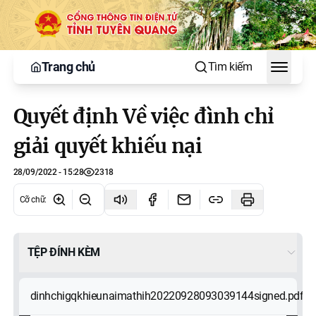
Trang chủ
Tìm kiếm
Toggle
Quyết định Về việc đình chỉ
giải quyết khiếu nại
28/09/2022 - 15:28
2318
Cỡ chữ
:
TỆP ĐÍNH KÈM
dinhchigqkhieunaimathih20220928093039144signed.pdf