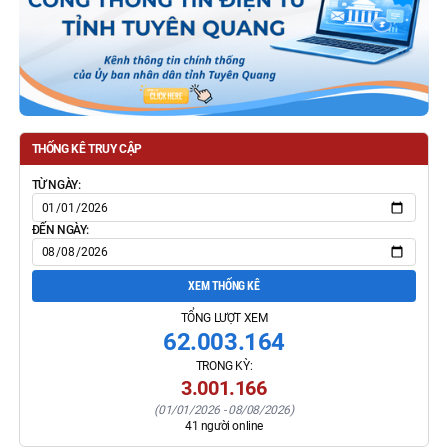
THỐNG KÊ TRUY CẬP
TỪ NGÀY:
ĐẾN NGÀY:
XEM THỐNG KÊ
TỔNG LƯỢT XEM
62.003.164
TRONG KỲ:
3.001.166
(
01/01/2026
-
08/08/2026
)
41
người online