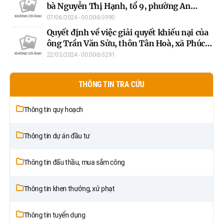
bà Nguyễn Thị Hạnh, tổ 9, phường An
Tường, thành phố Tuyên Quang (lần hai)
07/06/2024 - 00:00
3990
Quyết định về việc giải quyết khiếu nại của
ông Trần Văn Sửu, thôn Tân Hoà, xã Phúc
Thịnh, huyện Chiêm Hoá, tỉnh Tuyên
22/03/2024 - 00:00
3291
Quang (lần hai)
THÔNG TIN TRA CỨU
Thông tin quy hoạch
Thông tin dự án đầu tư
Thông tin đấu thầu, mua sắm công
Thông tin khen thưởng, xử phạt
Thông tin tuyển dụng