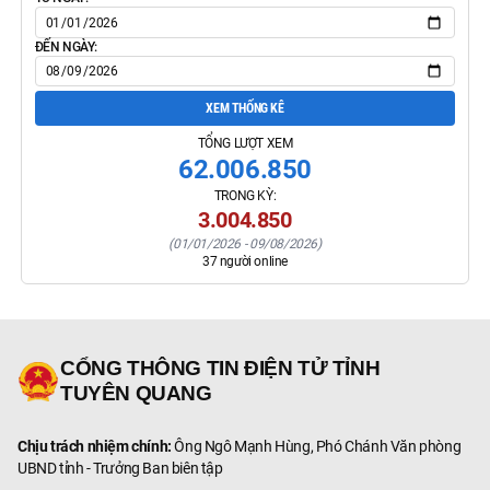
ĐẾN NGÀY:
XEM THỐNG KÊ
TỔNG LƯỢT XEM
62.006.850
TRONG KỲ:
3.004.850
(
01/01/2026
-
09/08/2026
)
37
người online
CỔNG THÔNG TIN ĐIỆN TỬ TỈNH
TUYÊN QUANG
Chịu trách nhiệm chính:
Ông Ngô Mạnh Hùng, Phó Chánh Văn phòng
UBND tỉnh - Trưởng Ban biên tập