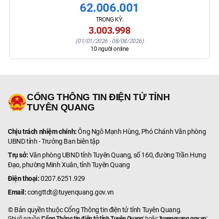
62.006.001
TRONG KỲ:
3.003.998
(
01/01/2026
-
08/08/2026
)
10
người online
CỔNG THÔNG TIN ĐIỆN TỬ TỈNH
TUYÊN QUANG
Chịu trách nhiệm chính:
Ông Ngô Mạnh Hùng, Phó Chánh Văn phòng
UBND tỉnh - Trưởng Ban biên tập
Trụ sở:
Văn phòng UBND tỉnh Tuyên Quang, số 160, đường Trần Hưng
Đạo, phường Minh Xuân, tỉnh Tuyên Quang
Điện thoại:
0207.6251.929
Email:
congttdt@tuyenquang.gov.vn
© Bản quyền thuộc Cổng Thông tin điện tử tỉnh Tuyên Quang.
Ghi rõ nguồn '
Cổng Thông tin điện tử tỉnh Tuyên Quang
' hoặc '
tuyenquang.gov.vn
'