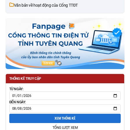
Văn bản về hoạt động của Cổng TTĐT
THỐNG KÊ TRUY CẬP
TỪ NGÀY:
ĐẾN NGÀY:
XEM THỐNG KÊ
TỔNG LƯỢT XEM