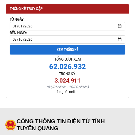
THỐNG KÊ TRUY CẬP
TỪ NGÀY:
ĐẾN NGÀY:
XEM THỐNG KÊ
TỔNG LƯỢT XEM
62.026.932
TRONG KỲ:
3.024.911
(
01/01/2026
-
10/08/2026
)
1
người online
CỔNG THÔNG TIN ĐIỆN TỬ TỈNH
TUYÊN QUANG