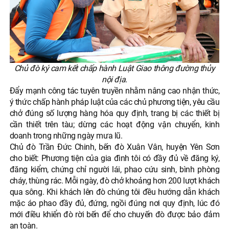
Chủ đò ký cam kết chấp hành Luật Giao thông đường thủy
nội địa.
Đẩy mạnh công tác tuyên truyền nhằm nâng cao nhận thức,
ý thức chấp hành pháp luật của các chủ phương tiện, yêu cầu
chở đúng số lượng hàng hóa quy định, trang bị các thiết bị
cần thiết trên tàu; dừng các hoạt động vận chuyển, kinh
doanh trong những ngày mưa lũ.
Chủ đò Trần Đức Chinh, bến đò Xuân Vân, huyện Yên Sơn
cho biết: Phương tiện của gia đình tôi có đầy đủ về đăng ký,
đăng kiểm, chứng chỉ người lái, phao cứu sinh, bình phòng
cháy, thùng rác. Mỗi ngày, đò chở khoảng hơn 200 lượt khách
qua sông. Khi khách lên đò chúng tôi đều hướng dẫn khách
mặc áo phao đầy đủ, đứng, ngồi đúng nơi quy định, lúc đó
mới điều khiển đò rời bến để cho chuyến đò được bảo đảm
an toàn.