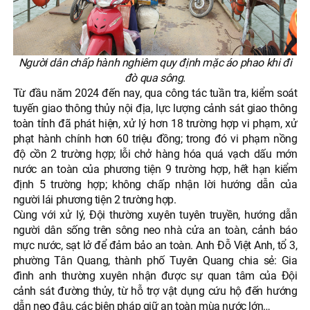
Người dân chấp hành nghiêm quy định mặc áo phao khi đi
đò qua sông.
Từ đầu năm 2024 đến nay, qua công tác tuần tra, kiểm soát
tuyến giao thông thủy nội địa, lực lượng cảnh sát giao thông
toàn tỉnh đã phát hiện, xử lý hơn 18 trường hợp vi phạm, xử
phạt hành chính hơn 60 triệu đồng; trong đó vi phạm nồng
độ cồn 2 trường hợp; lỗi chở hàng hóa quá vạch dấu mớn
nước an toàn của phương tiện 9 trường hợp, hết hạn kiểm
định 5 trường hợp; không chấp nhận lời hướng dẫn của
người lái phương tiện 2 trường hợp.
Cùng với xử lý, Đội thường xuyên tuyên truyền, hướng dẫn
người dân sống trên sông neo nhà cửa an toàn, cảnh báo
mực nước, sạt lở để đảm bảo an toàn. Anh Đỗ Việt Anh, tổ 3,
phường Tân Quang, thành phố Tuyên Quang chia sẻ: Gia
đình anh thường xuyên nhận được sự quan tâm của Đội
cảnh sát đường thủy, từ hỗ trợ vật dụng cứu hộ đến hướng
dẫn neo đậu, các biện pháp giữ an toàn mùa nước lớn…