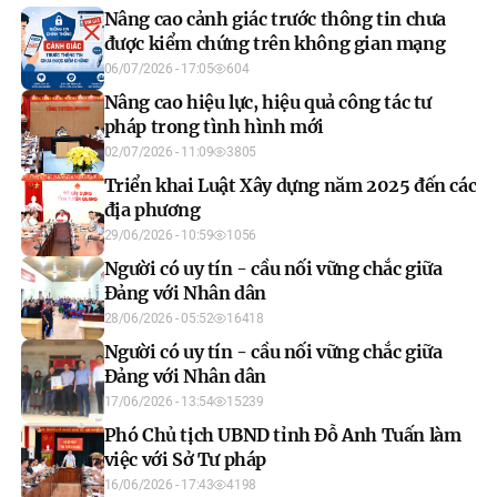
Nâng cao cảnh giác trước thông tin chưa
được kiểm chứng trên không gian mạng
06/07/2026 - 17:05
604
Nâng cao hiệu lực, hiệu quả công tác tư
pháp trong tình hình mới
02/07/2026 - 11:09
3805
Triển khai Luật Xây dựng năm 2025 đến các
địa phương
29/06/2026 - 10:59
1056
Người có uy tín - cầu nối vững chắc giữa
Đảng với Nhân dân
28/06/2026 - 05:52
16418
Người có uy tín - cầu nối vững chắc giữa
Đảng với Nhân dân
17/06/2026 - 13:54
15239
Phó Chủ tịch UBND tỉnh Đỗ Anh Tuấn làm
việc với Sở Tư pháp
16/06/2026 - 17:43
4198