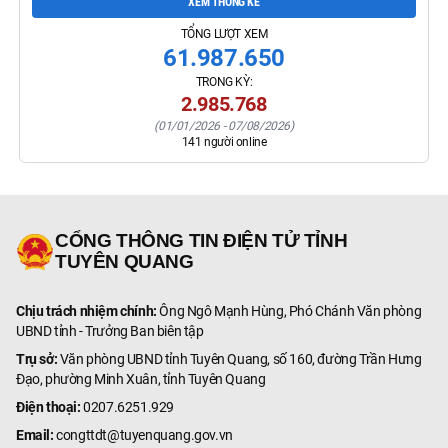
XEM THỐNG KÊ
TỔNG LƯỢT XEM
61.987.650
TRONG KỲ:
2.985.768
(
01/01/2026
-
07/08/2026
)
141
người online
CỔNG THÔNG TIN ĐIỆN TỬ TỈNH
TUYÊN QUANG
Chịu trách nhiệm chính:
Ông Ngô Mạnh Hùng, Phó Chánh Văn phòng
UBND tỉnh - Trưởng Ban biên tập
Trụ sở:
Văn phòng UBND tỉnh Tuyên Quang, số 160, đường Trần Hưng
Đạo, phường Minh Xuân, tỉnh Tuyên Quang
Điện thoại:
0207.6251.929
Email:
congttdt@tuyenquang.gov.vn